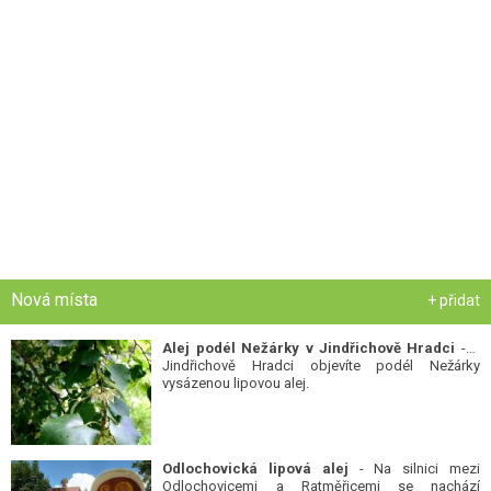
Nová místa
+ přidat
Alej podél Nežárky v Jindřichově Hradci
- V
Jindřichově Hradci objevíte podél Nežárky
vysázenou lipovou alej.
Odlochovická lipová alej
- Na silnici mezi
Odlochovicemi a Ratměřicemi se nachází