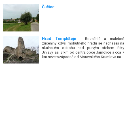
Čučice
Hrad Templštejn
- Rozsáhlé a malebné
zříceniny kdysi mohutného hradu se nacházejí na
skalnatém ostrohu nad pravým břehem řeky
Jihlavy, asi 3 km od centra obce Jamolice a cca 7
km severozápadně od Moravského Krumlova na...