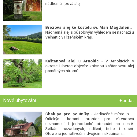
nádherná lipová alej.
Březová alej ke kostelu sv. Maří Magdalény
-
Nádherná alej s působivým výhledem se nachází u
Velhartic v Plzeňském kraji.
Kaštanová alej u Arnoltic
- V Arnolticích v
okrese Liberec objevíte krásnou kaštanovou alej
památných stromů.
Nové ubytování
+ přidat
Chalupa pro poutníky
- Jedinečné místo pod
Orlickými horami: prostor pro víkendová
seznámení i jednoduché přespání na cestě.
Setkání nezadaných, sdílení, ticho i oheň.
Otevřeno jednotlivcům, dvojicím i skupinám...