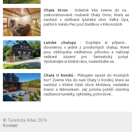
Chata Orion
- Srdečně Vás zveme do naší
zrekonstruované roubené Chaty Orion, která se
nachází v oblíbené lyžařské obci Velká Úpa,
patřící k městu Pec pod Sněžkou v Krkonoších.
Lašské chalupy
- Dopřejte si příjemnou
dovolenou v jedné z prostorných chalup, které
jsou obklopeny nádhernou přírodou a nabízejí
veškeré zázemí pro fantastický pobyt.
Vychutnejte si klidné ráno, nadechněte se...
Chata U Koníků
- Plánujete vyrazit do Krušných
hor? Zveme Vás do naší Chaty U Koníků, která se
nachází v klidné části obce Moldava, nedaleko
hranic s Německem. Její poloha potěší všechny
nadšence turistiky, cyklistiky, pohodové...
© Turistický Atlas 2016
Kontakt