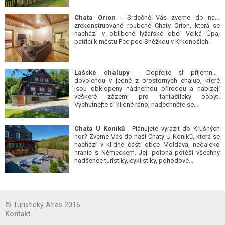
Chata Orion
- Srdečně Vás zveme do naší
zrekonstruované roubené Chaty Orion, která se
nachází v oblíbené lyžařské obci Velká Úpa,
patřící k městu Pec pod Sněžkou v Krkonoších.
Lašské chalupy
- Dopřejte si příjemnou
dovolenou v jedné z prostorných chalup, které
jsou obklopeny nádhernou přírodou a nabízejí
veškeré zázemí pro fantastický pobyt.
Vychutnejte si klidné ráno, nadechněte se...
Chata U Koníků
- Plánujete vyrazit do Krušných
hor? Zveme Vás do naší Chaty U Koníků, která se
nachází v klidné části obce Moldava, nedaleko
hranic s Německem. Její poloha potěší všechny
nadšence turistiky, cyklistiky, pohodové...
© Turistický Atlas 2016
Kontakt