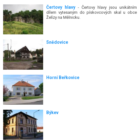
Čertovy hlavy
- Čertovy hlavy jsou unikátním
dílem vytesaným do pískovcových skal u obce
Želízy na Mělnicku.
Snědovice
Horní Beřkovice
Býkev