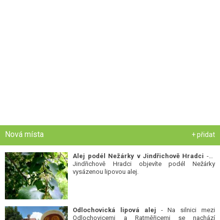
Nová místa
+ přidat
Alej podél Nežárky v Jindřichově Hradci
- V
Jindřichově Hradci objevíte podél Nežárky
vysázenou lipovou alej.
Odlochovická lipová alej
- Na silnici mezi
Odlochovicemi a Ratměřicemi se nachází