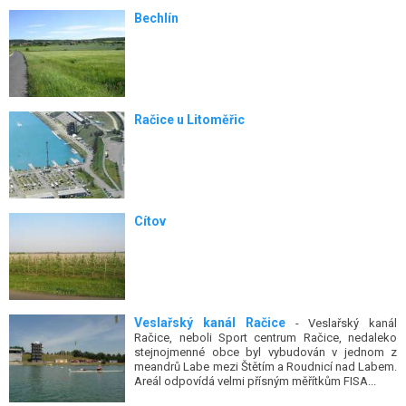
Bechlín
Račice u Litoměřic
Cítov
Veslařský kanál Račice
- Veslařský kanál
Račice, neboli Sport centrum Račice, nedaleko
stejnojmenné obce byl vybudován v jednom z
meandrů Labe mezi Štětím a Roudnicí nad Labem.
Areál odpovídá velmi přísným měřítkům FISA...