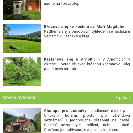
nádherná lipová alej.
Březová alej ke kostelu sv. Maří Magdalény
-
Nádherná alej s působivým výhledem se nachází u
Velhartic v Plzeňském kraji.
Kaštanová alej u Arnoltic
- V Arnolticích v
okrese Liberec objevíte krásnou kaštanovou alej
památných stromů.
Nové ubytování
+ přidat
Chalupa pro poutníky
- Jedinečné místo pod
Orlickými horami: prostor pro víkendová
seznámení i jednoduché přespání na cestě.
Setkání nezadaných, sdílení, ticho i oheň.
Otevřeno jednotlivcům, dvojicím i skupinám...