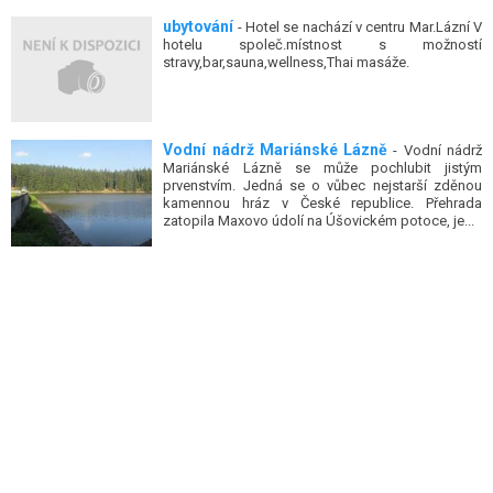
ubytování
- Hotel se nachází v centru Mar.Lázní V
hotelu společ.místnost s možností
stravy,bar,sauna,wellness,Thai masáže.
Vodní nádrž Mariánské Lázně
- Vodní nádrž
Mariánské Lázně se může pochlubit jistým
prvenstvím. Jedná se o vůbec nejstarší zděnou
kamennou hráz v České republice. Přehrada
zatopila Maxovo údolí na Úšovickém potoce, je...