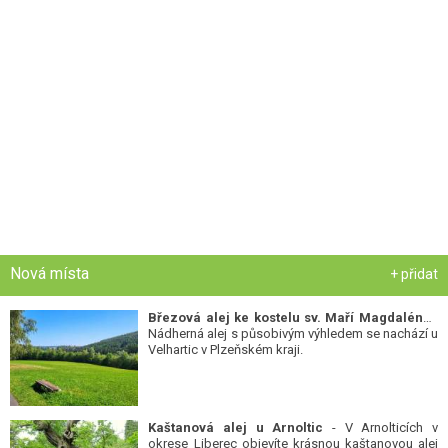
Nová místa
+ přidat
Březová alej ke kostelu sv. Maří Magdalény
-
Nádherná alej s působivým výhledem se nachází u
Velhartic v Plzeňském kraji.
Kaštanová alej u Arnoltic
- V Arnolticích v
okrese Liberec objevíte krásnou kaštanovou alej