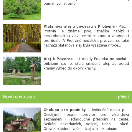
památných stromů.
Platanová alej u pivovaru v Protivíně
- Platan
Protivín je známé pivo, značka nabízí i
nealkoholickou verzi, velmi chutnou a vhodnou i
pro řidiče. V Protivíně nedaleko pivovaru se také
nachází platanová alej, byla vysázena v roce...
Alej k Pozorce
- U osady Pozorka se nachází
přibližně sto let stará smíšená alej. Je odtud
krásný výhled do okolní krajiny.
Nové ubytování
+ přidat
Chalupa pro poutníky
- Jedinečné místo pod
Orlickými horami: prostor pro víkendová
seznámení i jednoduché přespání na cestě.
Setkání nezadaných, sdílení, ticho i oheň.
Otevřeno jednotlivcům, dvojicím i skupinám...