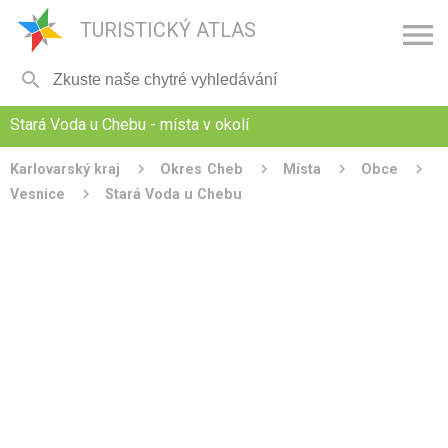

TURISTICKÝ ATLAS

Stará Voda u Chebu - místa v okolí
Karlovarský kraj
Okres Cheb
Místa
Obce
Vesnice
Stará Voda u Chebu