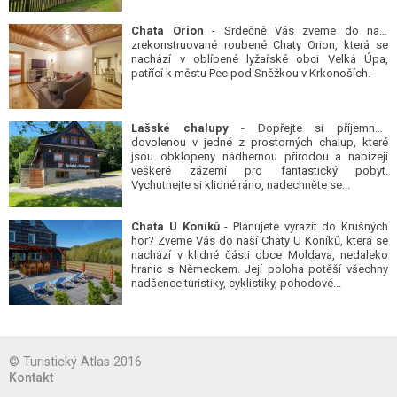
Chata Orion
- Srdečně Vás zveme do naší
zrekonstruované roubené Chaty Orion, která se
nachází v oblíbené lyžařské obci Velká Úpa,
patřící k městu Pec pod Sněžkou v Krkonoších.
Lašské chalupy
- Dopřejte si příjemnou
dovolenou v jedné z prostorných chalup, které
jsou obklopeny nádhernou přírodou a nabízejí
veškeré zázemí pro fantastický pobyt.
Vychutnejte si klidné ráno, nadechněte se...
Chata U Koníků
- Plánujete vyrazit do Krušných
hor? Zveme Vás do naší Chaty U Koníků, která se
nachází v klidné části obce Moldava, nedaleko
hranic s Německem. Její poloha potěší všechny
nadšence turistiky, cyklistiky, pohodové...
© Turistický Atlas 2016
Kontakt