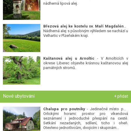
nádherná lipová alej.
Březová alej ke kostelu sv. Maří Magdalény
-
Nádherná alej s působivým výhledem se nachází u
Velhartic v Plzeňském kraji.
Kaštanová alej u Arnoltic
- V Arnolticích v
okrese Liberec objevíte krásnou kaštanovou alej
památných stromů.
Nové ubytování
+ přidat
Chalupa pro poutníky
- Jedinečné místo pod
Orlickými horami: prostor pro víkendová
seznámení i jednoduché přespání na cestě.
Setkání nezadaných, sdílení, ticho i oheň.
Otevřeno jednotlivcům, dvojicím i skupinám...