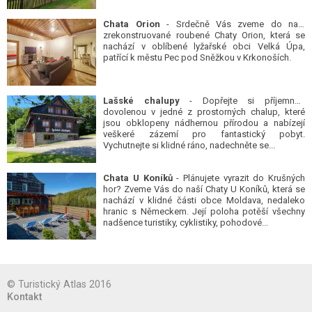
Chata Orion
- Srdečně Vás zveme do naší
zrekonstruované roubené Chaty Orion, která se
nachází v oblíbené lyžařské obci Velká Úpa,
patřící k městu Pec pod Sněžkou v Krkonoších.
Lašské chalupy
- Dopřejte si příjemnou
dovolenou v jedné z prostorných chalup, které
jsou obklopeny nádhernou přírodou a nabízejí
veškeré zázemí pro fantastický pobyt.
Vychutnejte si klidné ráno, nadechněte se...
Chata U Koníků
- Plánujete vyrazit do Krušných
hor? Zveme Vás do naší Chaty U Koníků, která se
nachází v klidné části obce Moldava, nedaleko
hranic s Německem. Její poloha potěší všechny
nadšence turistiky, cyklistiky, pohodové...
© Turistický Atlas 2016
Kontakt