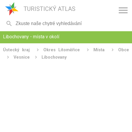

TURISTICKÝ ATLAS

Libochovany - místa v okolí
Ústecký kraj
Okres Litoměřice
Místa
Obce
Vesnice
Libochovany