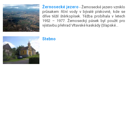
Žernosecké jezero
- Žernosecké jezero vzniklo
průsakem říční vody v bývalé pískovně, kde se
dříve těžil štěrkopísek. Těžba probíhala v letech
1952 – 1977. Žernosecký pásek byl použit pro
výstavbu přehrad Vltavské kaskády (Slapské...
Stebno