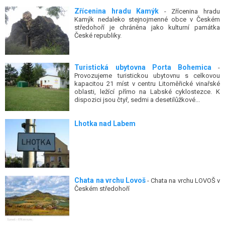
Zřícenina hradu Kamýk
- Zřícenina hradu
Kamýk nedaleko stejnojmenné obce v Českém
středohoří je chráněna jako kulturní památka
České republiky.
Turistická ubytovna Porta Bohemica
-
Provozujeme turistickou ubytovnu s celkovou
kapacitou 21 míst v centru Litoměřické vinařské
oblasti, ležící přímo na Labské cyklostezce. K
dispozici jsou čtyř, sedmi a desetilůžkové...
Lhotka nad Labem
Chata na vrchu Lovoš
- Chata na vrchu LOVOŠ v
Českém středohoří