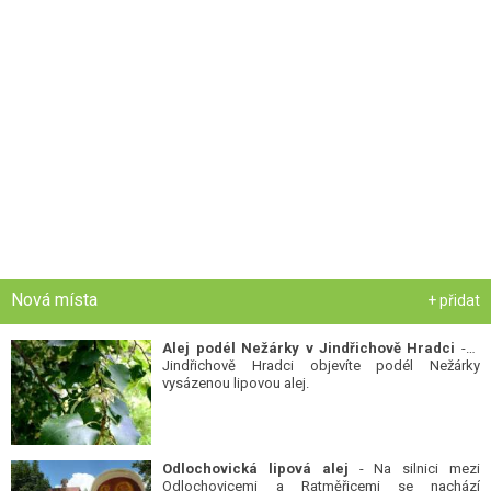
Nová místa
+ přidat
Alej podél Nežárky v Jindřichově Hradci
- V
Jindřichově Hradci objevíte podél Nežárky
vysázenou lipovou alej.
Odlochovická lipová alej
- Na silnici mezi
Odlochovicemi a Ratměřicemi se nachází