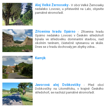
Alej Velké Žernoseky
- V obci Velké Žernoseky
nedaleko Lovosic, u přístaviště na Labi, objevíte
památné stromořadí.
Zřícenina hradu Opárno
- Zřícenina hradu
Opárno nedaleko Lovosic v Českém středohoří
bývala ve středověku dominantní stavbou, nad
okolním terénem, částečně vytesanou ve skále.
Dnes se z hradu dochovaly jen zbytky zdiva...
Kamýk
Javorová alej Dobkovičky
- Před obcí
Dobkovičky na Litoměřicku, v krajině Českého
středohoří, se nachází památné stromořadí.