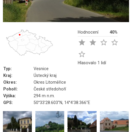
Hodnocení
40%





Hlasovalo 1 lidí
Typ:
Vesnice
Kraj:
Ústecký kraj
Okres:
Okres Litoměřice
Pohoří:
České středohoří
Výška:
294 m n.m.
GPS:
50°33'28.603"N, 14°4'38.366"E