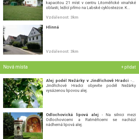
kapacitou 21 míst v centru Litoměřické vinařské
oblasti, ležící přímo na Labské cyklostezce. K...
Vzdálenost: 3km
Hlinná
Vzdálenost: 3km
Nová místa
+ přidat
Alej podél Nežárky v Jindřichově Hradci
- V
Jindřichově Hradci objevíte podél Nežárky
vysázenou lipovou alej.
Odlochovická lipová alej
- Na silnici mezi
Odlochovicemi a Ratměřicemi se nachází
nádherná lipová alej.