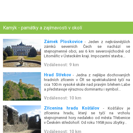
Kamýk - památky a zajímavosti v okolí
Zámek Ploskovice
- Jeden z nejkrásnějších
zámků severních Čech se nachází ve
stejnojmenné obci, asi 6 km severovýchodně od
Litoměřic v Ústeckém kraji. Impozantní stavba...
Vzdálenost: 9 km
Hrad Střekov
- Jedna z nejlépe dochovaných
hradních zřícenin v ČR se spektakulárně tyčí na
cca 100 m vysoké skále nad pravým břehem Labe
a představuje výraznou dominantu i symbol...
Vzdálenost: 10 km
Zřícenina hradu Košťálov
- Košťálov je
zřícenina hradu, který se tyčí na vrcholu
stejnojmenné hory nedaleko od města Třebenice
v Českém středohoří. Od roku 1958 jsou zbytky...
Vzdálenost: 10 km