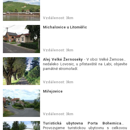
Vzdálenost: 3km
Michalovice u Litoměřic
Vzdálenost: 3km
Alej Velké Žernoseky
- V obci Velké Žernoseky
nedaleko Lovosic, u přístaviště na Labi, objevíte
památné stromořadí.
Vzdálenost: 3km
Miřejovice
Vzdálenost: 3km
Turistická ubytovna Porta Bohemica
-
Provozujeme turistickou ubytovnu s celkovou