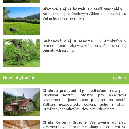
Březová alej ke kostelu sv. Maří Magdalény
-
Nádherná alej s působivým výhledem se nachází u
Velhartic v Plzeňském kraji.
Kaštanová alej u Arnoltic
- V Arnolticích v
okrese Liberec objevíte krásnou kaštanovou alej
památných stromů.
Nové ubytování
+ přidat
Chalupa pro poutníky
- Jedinečné místo pod
Orlickými horami: prostor pro víkendová
seznámení i jednoduché přespání na cestě.
Setkání nezadaných, sdílení, ticho i oheň.
Otevřeno jednotlivcům, dvojicím i skupinám...
Chata Orion
- Srdečně Vás zveme do naší
zrekonstruované roubené Chaty Orion, která se