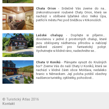
Chata Orion
- Srdečně Vás zveme do naší
zrekonstruované roubené Chaty Orion, která se
nachází v oblíbené lyžařské obci Velká Úpa,
patřící k městu Pec pod Sněžkou v Krkonoších.
Lašské chalupy
- Dopřejte si příjemnou
dovolenou v jedné z prostorných chalup, které
jsou obklopeny nádhernou přírodou a nabízejí
veškeré zázemí pro fantastický pobyt.
Vychutnejte si klidné ráno, nadechněte se...
Chata U Koníků
- Plánujete vyrazit do Krušných
hor? Zveme Vás do naší Chaty U Koníků, která se
nachází v klidné části obce Moldava, nedaleko
hranic s Německem. Její poloha potěší všechny
nadšence turistiky, cyklistiky, pohodové...
© Turistický Atlas 2016
Kontakt