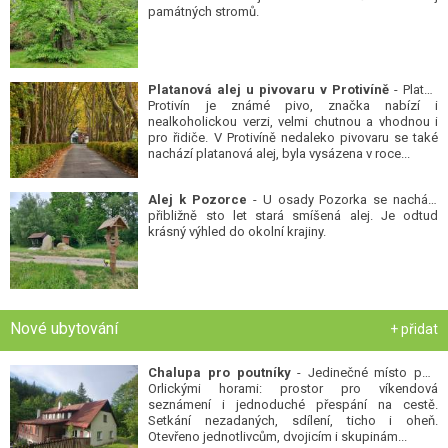
památných stromů.
Platanová alej u pivovaru v Protivíně
- Platan
Protivín je známé pivo, značka nabízí i
nealkoholickou verzi, velmi chutnou a vhodnou i
pro řidiče. V Protivíně nedaleko pivovaru se také
nachází platanová alej, byla vysázena v roce...
Alej k Pozorce
- U osady Pozorka se nachází
přibližně sto let stará smíšená alej. Je odtud
krásný výhled do okolní krajiny.
Nové ubytování
+ přidat
Chalupa pro poutníky
- Jedinečné místo pod
Orlickými horami: prostor pro víkendová
seznámení i jednoduché přespání na cestě.
Setkání nezadaných, sdílení, ticho i oheň.
Otevřeno jednotlivcům, dvojicím i skupinám...