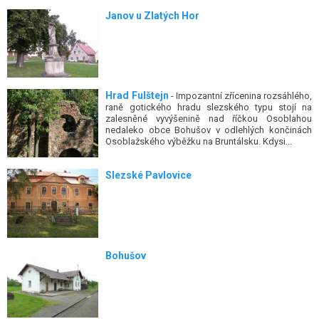
Janov u Zlatých Hor
Hrad Fulštejn
- Impozantní zřícenina rozsáhlého,
raně gotického hradu slezského typu stojí na
zalesněné vyvýšenině nad říčkou Osoblahou
nedaleko obce Bohušov v odlehlých končinách
Osoblažského výběžku na Bruntálsku. Kdysi...
Slezské Pavlovice
Bohušov