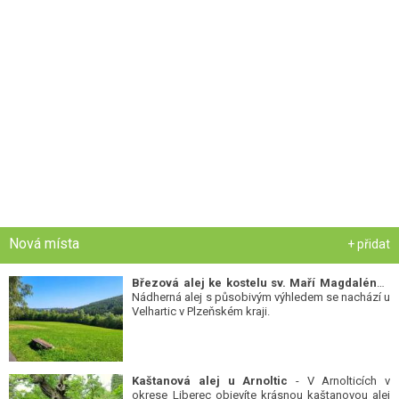
Nová místa
+ přidat
Březová alej ke kostelu sv. Maří Magdalény
-
Nádherná alej s působivým výhledem se nachází u
Velhartic v Plzeňském kraji.
Kaštanová alej u Arnoltic
- V Arnolticích v
okrese Liberec objevíte krásnou kaštanovou alej