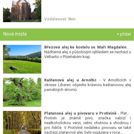
Vzdálenost: 9km
Nová místa
+ přidat
Březová alej ke kostelu sv. Maří Magdalény
-
Nádherná alej s působivým výhledem se nachází u
Velhartic v Plzeňském kraji.
Kaštanová alej u Arnoltic
- V Arnolticích v
okrese Liberec objevíte krásnou kaštanovou alej
památných stromů.
Platanová alej u pivovaru v Protivíně
- Platan
Protivín je známé pivo, značka nabízí i
nealkoholickou verzi, velmi chutnou a vhodnou i
pro řidiče. V Protivíně nedaleko pivovaru se také
nachází platanová alej, byla vysázena v roce...