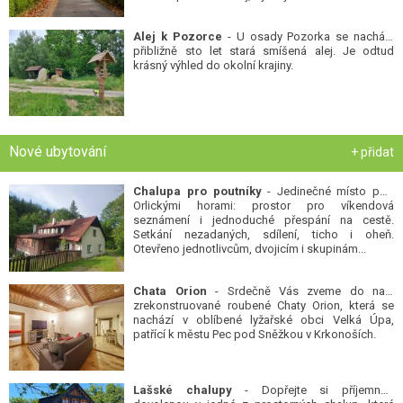
Alej k Pozorce
- U osady Pozorka se nachází
přibližně sto let stará smíšená alej. Je odtud
krásný výhled do okolní krajiny.
Nové ubytování
+ přidat
Chalupa pro poutníky
- Jedinečné místo pod
Orlickými horami: prostor pro víkendová
seznámení i jednoduché přespání na cestě.
Setkání nezadaných, sdílení, ticho i oheň.
Otevřeno jednotlivcům, dvojicím i skupinám...
Chata Orion
- Srdečně Vás zveme do naší
zrekonstruované roubené Chaty Orion, která se
nachází v oblíbené lyžařské obci Velká Úpa,
patřící k městu Pec pod Sněžkou v Krkonoších.
Lašské chalupy
- Dopřejte si příjemnou