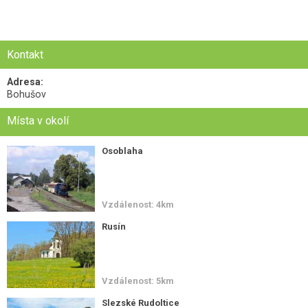
Kontakt
Adresa:
Bohušov
Místa v okolí
Osoblaha
Vzdálenost: 4km
Rusín
Vzdálenost: 5km
Slezské Rudoltice