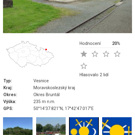
Hodnocení
20%





Hlasovalo 2 lidí
Typ:
Vesnice
Kraj:
Moravskoslezský kraj
Okres:
Okres Bruntál
Výška:
235 m n.m.
GPS:
50°14'37.821"N, 17°42'47.017"E