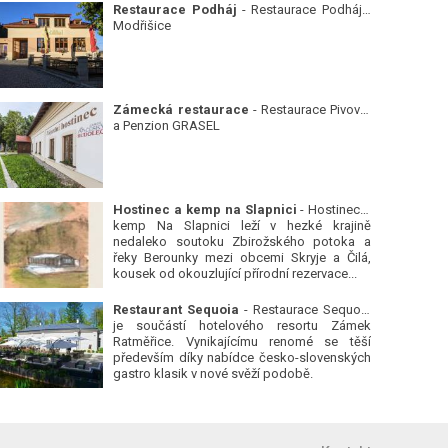
Restaurace Podháj
- Restaurace Podháj -
Modřišice
Zámecká restaurace
- Restaurace Pivovar
a Penzion GRASEL
Hostinec a kemp na Slapnici
- Hostinec a
kemp Na Slapnici leží v hezké krajině
nedaleko soutoku Zbirožského potoka a
řeky Berounky mezi obcemi Skryje a Čilá,
kousek od okouzlující přírodní rezervace...
Restaurant Sequoia
- Restaurace Sequoia
je součástí hotelového resortu Zámek
Ratměřice. Vynikajícímu renomé se těší
především díky nabídce česko-slovenských
gastro klasik v nové svěží podobě.