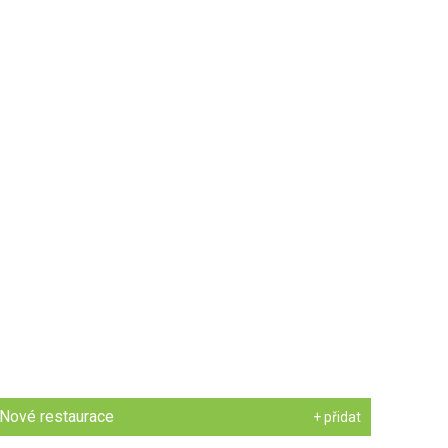
Nové restaurace
+ přidat