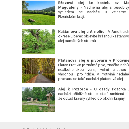
Březová alej ke kostelu sv. Ma
Magdalény
- Nádherná alej s působiv
výhledem se nachází u Velhartic
Plzeňském kraji.
Kaštanová alej u Arnoltic
- V Arnolticích
okrese Liberec objevíte krásnou kaštanov
alej památných stromů.
Platan Protivín je známé pivo, značka nabízí
nealkoholickou verzi, velmi chutnou
vhodnou i pro řidiče. V Protivíně nedale
pivovaru se také nachází platanová alej...
Alej k Pozorce
- U osady Pozorka 
nachází přibližně sto let stará smíšená ale
Je odtud krásný výhled do okolní krajiny.