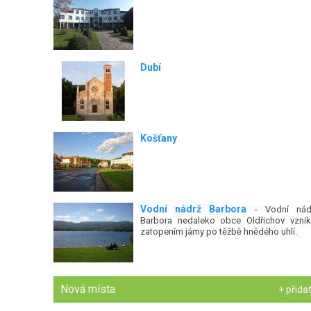
Dubí
Košťany
Vodní nádrž Barbora
- Vodní nád
Barbora nedaleko obce Oldřichov vznik
zatopením jámy po těžbě hnědého uhlí.
Nová místa
+ přida