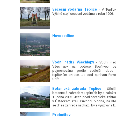
Secesní vodárna Teplice
- V Teplicí
Výšině stojí secesní vodárna z roku 1906.
Novosedlice
Vodní nádrž Všechlapy
- Vodní nád
Všechlapy na potoce Bouřlivec by
pojmenována podle vedlejší obce
teplickém okrese. Je pod správou Povo
Ohře.
Botanická zahrada Teplice
- Oficiál
botanická zahrada v Teplicích byla založe
1. ledna 2002. Je to první botanická zahra
v Ústeckém kraji. Původní plocha, na kte
se dnes zahrada nachází, byla využívána k..
Proboštov