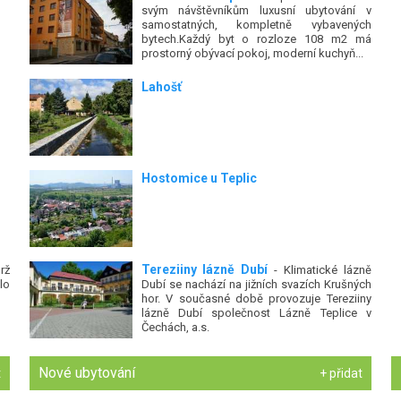
svým návštěvníkům luxusní ubytování v
samostatných, kompletně vybavených
bytech.Každý byt o rozloze 108 m2 má
prostorný obývací pokoj, moderní kuchyň...
Lahošť
Hostomice u Teplic
Tereziiny lázně Dubí
rž
- Klimatické lázně
lo
Dubí se nachází na jižních svazích Krušných
hor. V současné době provozuje Tereziiny
lázně Dubí společnost Lázně Teplice v
Čechách, a.s.
Nové ubytování
t
+ přidat