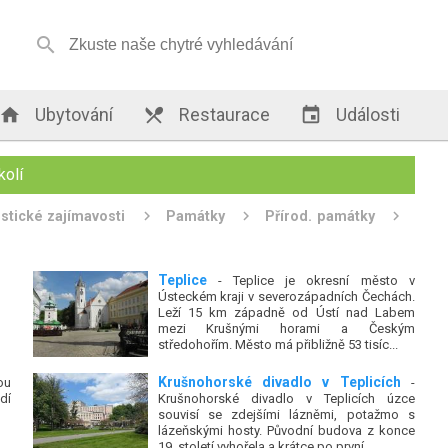


Ubytování

Restaurace

Události
kolí
istické zajímavosti
Památky
Přírod. památky
Teplice
- Teplice je okresní město v
Ústeckém kraji v severozápadních Čechách.
Leží 15 km západně od Ústí nad Labem
mezi Krušnými horami a Českým
středohořím. Město má přibližně 53 tisíc...
Krušnohorské divadlo v Teplicích
ou
-
dí
Krušnohorské divadlo v Teplicích úzce
souvisí se zdejšími lázněmi, potažmo s
lázeňskými hosty. Původní budova z konce
19. století vyhořela a krátce po první...