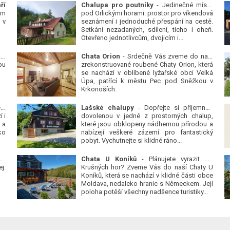
ří
Chalupa pro poutníky
- Jedinečné místo
ým
pod Orlickými horami: prostor pro víkendová
 v
seznámení i jednoduché přespání na cestě.
Setkání nezadaných, sdílení, ticho i oheň.
Otevřeno jednotlivcům, dvojicím i...
 v
Chata Orion
- Srdečně Vás zveme do naší
ou
zrekonstruované roubené Chaty Orion, která
se nachází v oblíbené lyžařské obci Velká
Úpa, patřící k městu Pec pod Sněžkou v
Krkonoších.
Platanová alej u pivovaru v Protivíně
-
Lašské chalupy
- Dopřejte si příjemnou
 i
dovolenou v jedné z prostorných chalup,
 a
které jsou obklopeny nádhernou přírodou a
ko
nabízejí veškeré zázemí pro fantastický
pobyt. Vychutnejte si klidné ráno...
se
Chata U Koníků
- Plánujete vyrazit do
j.
Krušných hor? Zveme Vás do naší Chaty U
Koníků, která se nachází v klidné části obce
Moldava, nedaleko hranic s Německem. Její
poloha potěší všechny nadšence turistiky...