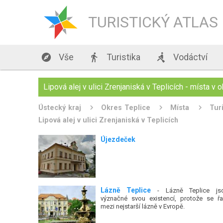
TURISTICKÝ ATLAS

Vše

Turistika

Vodáctví
Lipová alej v ulici Zrenjaniská v Teplicích - místa v o
Ústecký kraj
Okres Teplice
Místa
Tur
Lipová alej v ulici Zrenjaniská v Teplicích
Újezdeček
Lázně Teplice
- Lázně Teplice js
význačné svou existencí, protože se řa
mezi nejstarší lázně v Evropě.