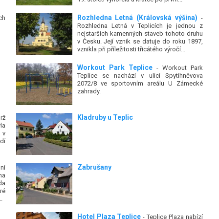
Rozhledna Letná (Královská výšina)
ch
-
Rozhledna Letná v Teplicích je jednou z
nejstarších kamenných staveb tohoto druhu
v Česku. Její vznik se datuje do roku 1897,
vznikla při příležitosti třicátého výročí...
Workout Park Teplice
- Workout Park
Teplice se nachází v ulici Spytihněvova
2072/8 ve sportovním areálu U Zámecké
zahrady.
Kladruby u Teplic
rž
la
 v
dí
Zabrušany
ní
na
da
ré
.
Hotel Plaza Teplice
- Teplice Plaza nabízí