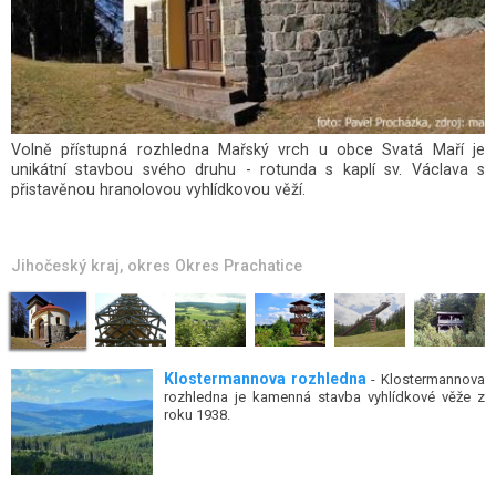
Volně přístupná rozhledna Mařský vrch u obce Svatá Maří je
unikátní stavbou svého druhu - rotunda s kaplí sv. Václava s
přistavěnou hranolovou vyhlídkovou věží.
Jihočeský kraj
, okres
Okres Prachatice
Klostermannova rozhledna
- Klostermannova
rozhledna je kamenná stavba vyhlídkové věže z
roku 1938.