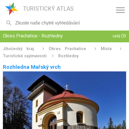

TURISTICKÝ ATLAS

Okres Prachatice - Rozhledny
celá ČR
Jihočeský kraj
Okres Prachatice
Místa
Turistické zajímavosti
Rozhledny
Rozhledna Mařský vrch