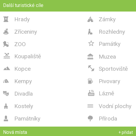
Další turistické cíle
Hrady
Zámky


Zříceniny
Rozhledny



Památky
ZOO


Koupaliště
Muzea



Kopce
Sportoviště
Kempy
Pivovary



Lázně
Divadla

Kostely
Vodní plochy


Památníky
Příroda


Nová místa
+ přidat