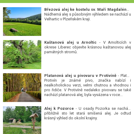
Březová alej ke kostelu sv. Maří Magdalény
-
Nádherná alej s působivým výhledem se nachází u
Velhartic v Plzeňském kraji.
Kaštanová alej u Arnoltic
- V Arnolticích v
okrese Liberec objevíte krásnou kaštanovou alej
památných stromů.
Platanová alej u pivovaru v Protivíně
- Platan
Protivín je známé pivo, značka nabízí i
nealkoholickou verzi, velmi chutnou a vhodnou i
pro řidiče. V Protivíně nedaleko pivovaru se také
nachází platanová alej, byla vysázena v roce...
Alej k Pozorce
- U osady Pozorka se nachází
přibližně sto let stará smíšená alej. Je odtud
krásný výhled do okolní krajiny.