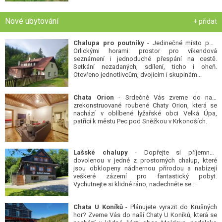
Nové ubytování
+ přidat
Chalupa pro poutníky
- Jedinečné místo pod
Orlickými horami: prostor pro víkendová
seznámení i jednoduché přespání na cestě.
Setkání nezadaných, sdílení, ticho i oheň.
Otevřeno jednotlivcům, dvojicím i skupinám...
Chata Orion
- Srdečně Vás zveme do naší
zrekonstruované roubené Chaty Orion, která se
nachází v oblíbené lyžařské obci Velká Úpa,
patřící k městu Pec pod Sněžkou v Krkonoších.
Lašské chalupy
- Dopřejte si příjemnou
dovolenou v jedné z prostorných chalup, které
jsou obklopeny nádhernou přírodou a nabízejí
veškeré zázemí pro fantastický pobyt.
Vychutnejte si klidné ráno, nadechněte se...
Chata U Koníků
- Plánujete vyrazit do Krušných
hor? Zveme Vás do naší Chaty U Koníků, která se