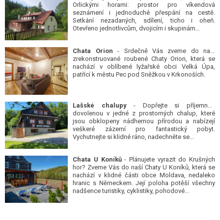
Orlickými horami: prostor pro víkendová
seznámení i jednoduché přespání na cestě.
Setkání nezadaných, sdílení, ticho i oheň.
Otevřeno jednotlivcům, dvojicím i skupinám...
Chata Orion
- Srdečně Vás zveme do naší
zrekonstruované roubené Chaty Orion, která se
nachází v oblíbené lyžařské obci Velká Úpa,
patřící k městu Pec pod Sněžkou v Krkonoších.
Lašské chalupy
- Dopřejte si příjemnou
dovolenou v jedné z prostorných chalup, které
jsou obklopeny nádhernou přírodou a nabízejí
veškeré zázemí pro fantastický pobyt.
Vychutnejte si klidné ráno, nadechněte se...
Chata U Koníků
- Plánujete vyrazit do Krušných
hor? Zveme Vás do naší Chaty U Koníků, která se
nachází v klidné části obce Moldava, nedaleko
hranic s Německem. Její poloha potěší všechny
nadšence turistiky, cyklistiky, pohodové...