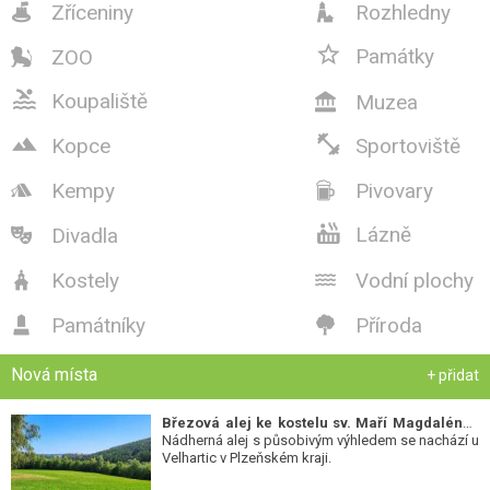
Zříceniny
Rozhledny



Památky
ZOO


Koupaliště
Muzea



Kopce
Sportoviště
Kempy
Pivovary



Lázně
Divadla

Kostely
Vodní plochy


Památníky
Příroda


Nová místa
+ přidat
Březová alej ke kostelu sv. Maří Magdalény
-
Nádherná alej s působivým výhledem se nachází u
Velhartic v Plzeňském kraji.