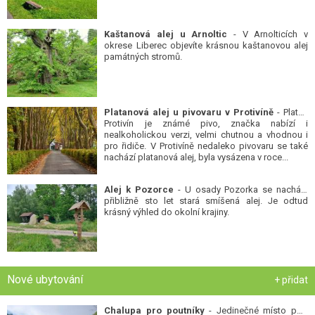
Kaštanová alej u Arnoltic
- V Arnolticích v
okrese Liberec objevíte krásnou kaštanovou alej
památných stromů.
Platanová alej u pivovaru v Protivíně
- Platan
Protivín je známé pivo, značka nabízí i
nealkoholickou verzi, velmi chutnou a vhodnou i
pro řidiče. V Protivíně nedaleko pivovaru se také
nachází platanová alej, byla vysázena v roce...
Alej k Pozorce
- U osady Pozorka se nachází
přibližně sto let stará smíšená alej. Je odtud
krásný výhled do okolní krajiny.
Nové ubytování
+ přidat
Chalupa pro poutníky
- Jedinečné místo pod