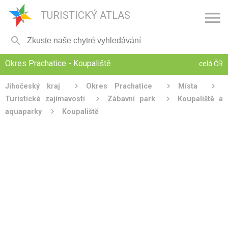

TURISTICKÝ ATLAS

Okres Prachatice - Koupaliště
celá ČR
Jihočeský kraj
Okres Prachatice
Místa
Turistické zajímavosti
Zábavní park
Koupaliště a
aquaparky
Koupaliště