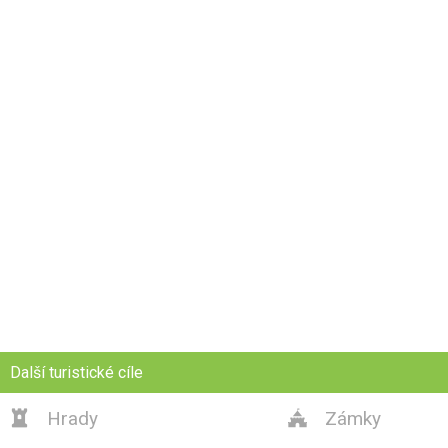
Další turistické cíle
Hrady
Zámky

