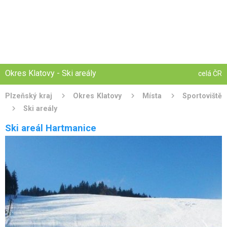
Okres Klatovy - Ski areály
celá ČR
Plzeňský kraj
Okres Klatovy
Místa
Sportoviště
Ski areály
Ski areál Kocourov