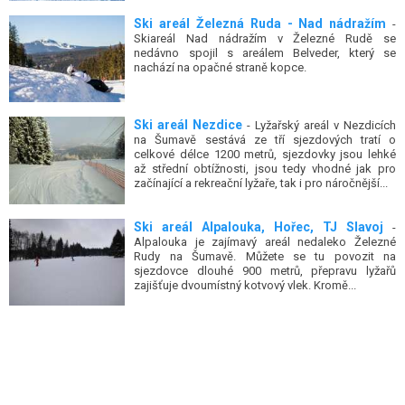
Ski areál Železná Ruda - Nad nádražím
-
Skiareál Nad nádražím v Železné Rudě se
nedávno spojil s areálem Belveder, který se
nachází na opačné straně kopce.
Ski areál Nezdice
- Lyžařský areál v Nezdicích
na Šumavě sestává ze tří sjezdových tratí o
celkové délce 1200 metrů, sjezdovky jsou lehké
až střední obtížnosti, jsou tedy vhodné jak pro
začínající a rekreační lyžaře, tak i pro náročnější...
Ski areál Alpalouka, Hořec, TJ Slavoj
-
Alpalouka je zajímavý areál nedaleko Železné
Rudy na Šumavě. Můžete se tu povozit na
sjezdovce dlouhé 900 metrů, přepravu lyžařů
zajišťuje dvoumístný kotvový vlek. Kromě...