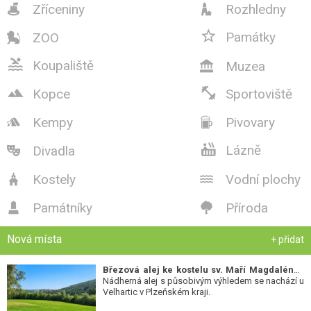
Zříceniny
Rozhledny



Památky
ZOO


Koupaliště
Muzea



Kopce
Sportoviště
Kempy
Pivovary



Lázně
Divadla

Kostely
Vodní plochy


Památníky
Příroda


Nová místa
+ přidat
Březová alej ke kostelu sv. Maří Magdalény
-
Nádherná alej s působivým výhledem se nachází u
Velhartic v Plzeňském kraji.