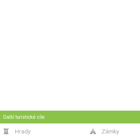
Další turistické cíle
Hrady
Zámky

