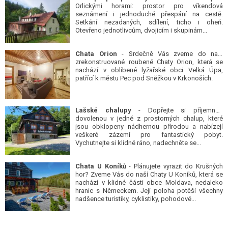
Orlickými horami: prostor pro víkendová
seznámení i jednoduché přespání na cestě.
Setkání nezadaných, sdílení, ticho i oheň.
Otevřeno jednotlivcům, dvojicím i skupinám...
Chata Orion
- Srdečně Vás zveme do naší
zrekonstruované roubené Chaty Orion, která se
nachází v oblíbené lyžařské obci Velká Úpa,
patřící k městu Pec pod Sněžkou v Krkonoších.
Lašské chalupy
- Dopřejte si příjemnou
dovolenou v jedné z prostorných chalup, které
jsou obklopeny nádhernou přírodou a nabízejí
veškeré zázemí pro fantastický pobyt.
Vychutnejte si klidné ráno, nadechněte se...
Chata U Koníků
- Plánujete vyrazit do Krušných
hor? Zveme Vás do naší Chaty U Koníků, která se
nachází v klidné části obce Moldava, nedaleko
hranic s Německem. Její poloha potěší všechny
nadšence turistiky, cyklistiky, pohodové...