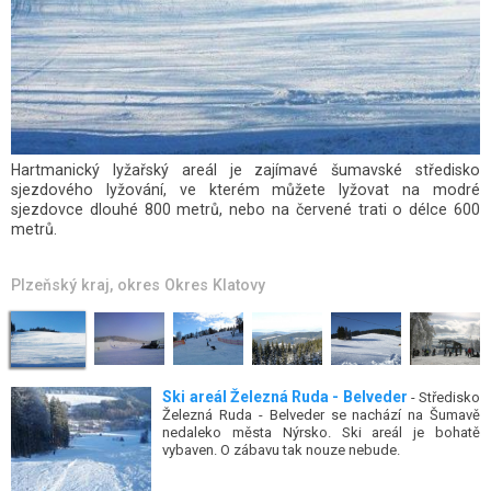
Skiareál Kocourov nepatří k typickým horským lyžařským
oblastem, jedná se o jednu sjezdovou trať a kratší snowpark, ale
majitelé areálu a zdejší personál z něj vybudovali obrovským
úsilím vyhlášené místo pro pohodové lyžování, které je svou
kvalitou proslulé široko daleko.
Plzeňský kraj
, okres
Okres Klatovy
Ski areál Železná Ruda - Belveder
- Středisko
Železná Ruda - Belveder se nachází na Šumavě
nedaleko města Nýrsko. Ski areál je bohatě
vybaven. O zábavu tak nouze nebude.