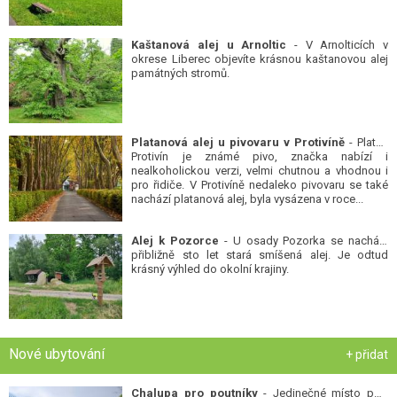
Kaštanová alej u Arnoltic
- V Arnolticích v
okrese Liberec objevíte krásnou kaštanovou alej
památných stromů.
Platanová alej u pivovaru v Protivíně
- Platan
Protivín je známé pivo, značka nabízí i
nealkoholickou verzi, velmi chutnou a vhodnou i
pro řidiče. V Protivíně nedaleko pivovaru se také
nachází platanová alej, byla vysázena v roce...
Alej k Pozorce
- U osady Pozorka se nachází
přibližně sto let stará smíšená alej. Je odtud
krásný výhled do okolní krajiny.
Nové ubytování
+ přidat
Chalupa pro poutníky
- Jedinečné místo pod