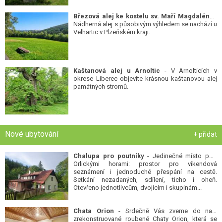
Březová alej ke kostelu sv. Maří Magdalény
-
Nádherná alej s působivým výhledem se nachází u
Velhartic v Plzeňském kraji.
Kaštanová alej u Arnoltic
- V Arnolticích v
okrese Liberec objevíte krásnou kaštanovou alej
památných stromů.
Nové ubytování
+ přidat
Chalupa pro poutníky
- Jedinečné místo pod
Orlickými horami: prostor pro víkendová
seznámení i jednoduché přespání na cestě.
Setkání nezadaných, sdílení, ticho i oheň.
Otevřeno jednotlivcům, dvojicím i skupinám...
Chata Orion
- Srdečně Vás zveme do naší
zrekonstruované roubené Chaty Orion, která se