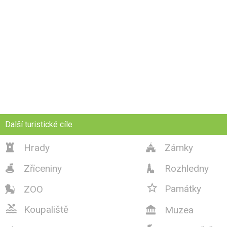
Další turistické cíle
Hrady
Zámky


Zříceniny
Rozhledny



Památky
ZOO


Koupaliště
Muzea
