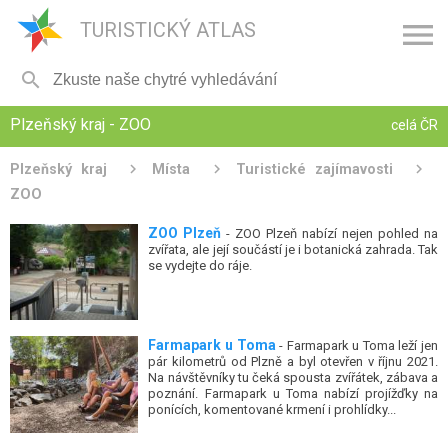

TURISTICKÝ ATLAS

Plzeňský kraj - ZOO
celá ČR
Plzeňský kraj
Místa
Turistické zajímavosti
ZOO
ZOO Plzeň
- ZOO Plzeň nabízí nejen pohled na
zvířata, ale její součástí je i botanická zahrada. Tak
se vydejte do ráje.
Farmapark u Toma
- Farmapark u Toma leží jen
pár kilometrů od Plzně a byl otevřen v říjnu 2021.
Na návštěvníky tu čeká spousta zvířátek, zábava a
poznání. Farmapark u Toma nabízí projížďky na
ponících, komentované krmení i prohlídky...