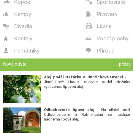


Kopce
Sportoviště
Kempy
Pivovary



Lázně
Divadla

Kostely
Vodní plochy


Památníky
Příroda


Nová místa
+ přidat
Alej podél Nežárky v Jindřichově Hradci
- V
Jindřichově Hradci objevíte podél Nežárky
vysázenou lipovou alej.
Odlochovická lipová alej
- Na silnici mezi
Odlochovicemi a Ratměřicemi se nachází
nádherná lipová alej.