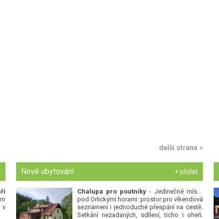
další strana »
Nové ubytování
t
+ přidat
ří
Chalupa pro poutníky
- Jedinečné místo
ým
pod Orlickými horami: prostor pro víkendová
 v
seznámení i jednoduché přespání na cestě.
Setkání nezadaných, sdílení, ticho i oheň.