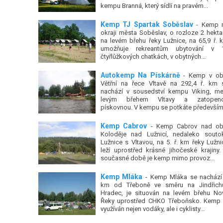
kempu Branná, který sídlí na pravém...
Kemp TJ Spartak Soběslav
- Kemp 
okraji města Soběslav, o rozloze 2 hektar
na levém břehu řeky Lužnice, na 65,9 ř. 
umožňuje rekreantům ubytování v 
čtyřlůžkových chatkách, v obytných...
Autokemp Na Pískárně
- Kemp v ob
Větřní na řece Vltavě na 292,4 ř. km 
nachází v sousedství kempu Viking, me
levým břehem Vltavy a zatopen
pískovnou. V kempu se potkáte především.
Kemp Cabrov
- Kemp Cabrov nad ob
Koloděje nad Lužnicí, nedaleko souto
Lužnice s Vltavou, na 5. ř. km řeky Lužni
leží uprostřed krásné jihočeské krajiny.
současné době je kemp mimo provoz...
Kemp Mláka
- Kemp Mláka se nachází
km od Třeboně ve směru na Jindřich
Hradec, je situován na levém břehu No
Řeky uprostřed CHKO Třeboňsko. Kemp 
využíván nejen vodáky, ale i cyklisty...