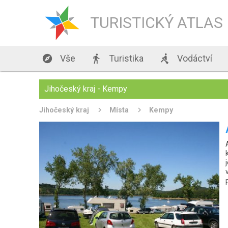
TURISTICKÝ ATLAS

Vše

Turistika

Vodáctví
Jihočeský kraj - Kempy
Jihočeský kraj
Místa
Kempy