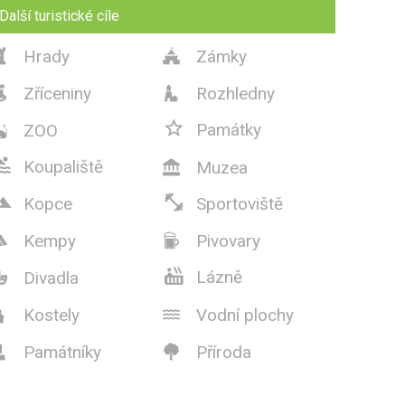
Další turistické cíle
Hrady
Zámky


Zříceniny
Rozhledny



Památky
ZOO


Koupaliště
Muzea



Kopce
Sportoviště
Kempy
Pivovary



Lázně
Divadla

Kostely
Vodní plochy


Památníky
Příroda

