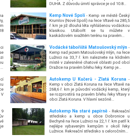
DUHA. Z důvodu úmrtí správce je od 10.8...
Kemp Nové Spolí
na
- Kemp ve městě Český
y,
Krumlov (Nové Spolí) na řece Vltavě na 285,5
km
ř. km je již dlouhá léta vyhlášenou vodáckou
18
klasikou. Utábořit se tu můžete v
kaskádovém svažitém terénu na pravém...
Vodácké tábořiště Matoušovský mlýn
ci
-
se
Kemp nad jezem Matoušovský mlýn, na řece
zi
Lužnici na 33,7 ř. km naleznete na klidném
ou
místě v zalesněné chatové oblasti pod obcí
..
Dražice na pravém břehu řeky. Kemp je...
Autokemp U Kučerů - Zlatá Koruna
cí
-
ku
Kemp v obci Zlatá Koruna na řece Vltavě na
ce
268,6 ř. km je původní vodácký kemp, který
 V
se rozprostírá na pravém břehu řeky Vltavy v
obci Zlatá Koruna. V hlavní sezóně...
Autokemp Na staré papírně
 9
- Rekreační
ův
středisko a kemp u obce Dobronice u
vé
Bechyně na řece Lužnici na 22,1 ř. km patří k
je
nejlépe vybaveným kempům v okolí řeky
Lužnice. Rekreační středisko s celoročním...