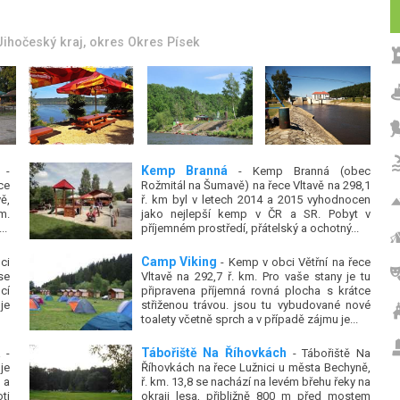
zhruba 100 stanů.
Jihočeský kraj
, okres
Okres Strakonice
Kemp Branná
-
- Kemp Branná (obec
ce
Rožmitál na Šumavě) na řece Vltavě na 298,1
ě,
ř. km byl v letech 2014 a 2015 vyhodnocen
m.
jako nejlepší kemp v ČR a SR. Pobyt v
..
příjemném prostředí, přátelský a ochotný...
Camp Viking
ci
- Kemp v obci Větřní na řece
se
Vltavě na 292,7 ř. km. Pro vaše stany je tu
cí
připravena příjemná rovná plocha s krátce
je
střiženou trávou. jsou tu vybudované nové
toalety včetně sprch a v případě zájmu je...
Tábořiště Na Říhovkách
 -
- Tábořiště Na
je
Říhovkách na řece Lužnici u města Bechyně,
 a
ř. km. 13,8 se nachází na levém břehu řeky na
ti
okraji lesa, přibližně 800 m před mostem