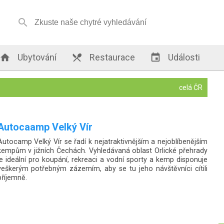


Ubytování

Restaurace

Události
celá ČR
Veřejné tábořiště Štěkeň
Kemp v obci Štěkeň na řece Otavě na 45,4 ř. km je využíván
především jako vodácké tábořiště. Patří k oblíbeným kempům na
Otavě s velmi příjemným koupáním u jezu, vchod do kempu je
obklopen vzrostlými lípami, pod nimiž je možné posedět v
romantickém prostředí u kiosku s občerstvením. Kemp Vám
může nabídnout ubytování v chatkách (6 čtyřlůžkových a 1
dvoulůžková - v každé chatce je el. zásuvka, světlo, palandy,
skříň, stolek, židle.) K vybavení kempu patří toalety, umývárny s
pitnou vodou (studenou) a sprchy s teplou vodou. Jsou zde k
dispozici elektrické přípojky pro karavany. Tábořiště má kapacitu