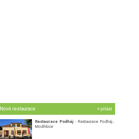
Nové restaurace
+ přidat
Restaurace Podháj
- Restaurace Podháj -
Modřišice