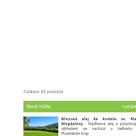
Celkem 65 položek
Nová místa
+ přida
Březová alej ke kostelu sv. Ma
Magdalény
- Nádherná alej s působiv
výhledem se nachází u Velhartic
Plzeňském kraji.