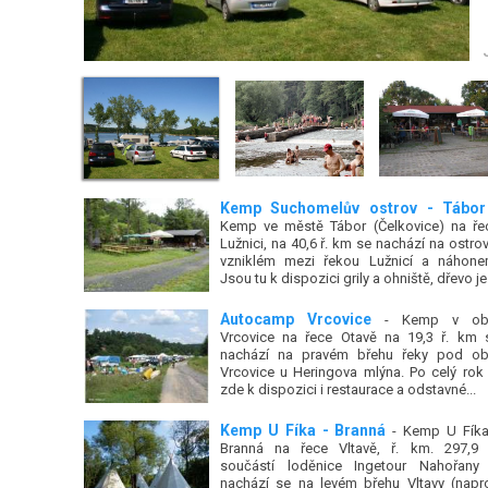
Kemp Suchomelův ostrov - Tábor
Kemp ve městě Tábor (Čelkovice) na ře
Lužnici, na 40,6 ř. km se nachází na ostrov
vzniklém mezi řekou Lužnicí a náhone
Jsou tu k dispozici grily a ohniště, dřevo je.
Autocamp Vrcovice
- Kemp v ob
Vrcovice na řece Otavě na 19,3 ř. km 
nachází na pravém břehu řeky pod ob
Vrcovice u Heringova mlýna. Po celý rok 
zde k dispozici i restaurace a odstavné...
Kemp U Fíka - Branná
- Kemp U Fíka
Branná na řece Vltavě, ř. km. 297,9 
součástí loděnice Ingetour Nahořany
nachází se na levém břehu Vltavy (napro