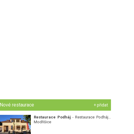
Nové restaurace
+ přidat
Restaurace Podháj
- Restaurace Podháj -
Modřišice