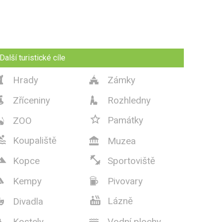
Další turistické cíle
Hrady
Zámky


Zříceniny
Rozhledny



Památky
ZOO


Koupaliště
Muzea



Kopce
Sportoviště
Kempy
Pivovary



Lázně
Divadla

Kostely
Vodní plochy

