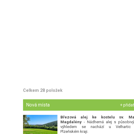
Celkem 28 položek
Nová místa
+ přida
Březová alej ke kostelu sv. Ma
Magdalény
- Nádherná alej s působiv
výhledem se nachází u Velhartic
Plzeňském kraji.