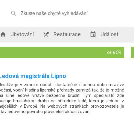


Ubytování

Restaurace

Události
celá ČR
Veřejné bruslení Jindřichův Hradec
Veřejné bruslení v Jindřichově Hradci je zajištěno na ledové
ploše zimního stadionu, který byl v tomto zajímavém jihočeském
městě postaven již v roce 1984. V roce 2005 prošel generální
rekonstrukcí jak samotné ledové plochy, tak i chladicích
systémů.