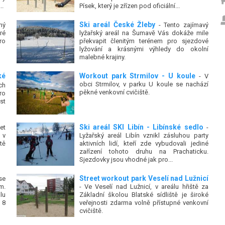
..
Písek, který je zřízen pod oficiální...
Ski areál České Žleby
ný
- Tento zajímavý
ré
lyžařský areál na Šumavě Vás dokáže mile
ro
překvapit členitým terénem pro sjezdové
lyžování a krásnými výhledy do okolní
malebné krajiny.
ké
Workout park Strmilov - U koule
- V
obci Strmilov, v parku U koule se nachází
ch
pěkné venkovní cvičiště.
ro
st
Ski areál SKI Libín - Libínské sedlo
et
-
 v
Lyžařský areál Libín vznikl zásluhou party
tě
aktivních lidí, kteří zde vybudovali jediné
zařízení tohoto druhu na Prachaticku.
Sjezdovky jsou vhodné jak pro...
Street workout park Veselí nad Lužnicí
se
m.
- Ve Veselí nad Lužnicí, v areálu hřiště za
lu
Základní školou Blatské sídliště je široké
 8
veřejnosti zdarma volně přístupné venkovní
cvičiště.