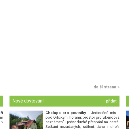
další strana »
Nové ubytování
t
+ přidat
ří
Chalupa pro poutníky
- Jedinečné místo
ým
pod Orlickými horami: prostor pro víkendová
 v
seznámení i jednoduché přespání na cestě.
Setkání nezadaných, sdílení, ticho i oheň.