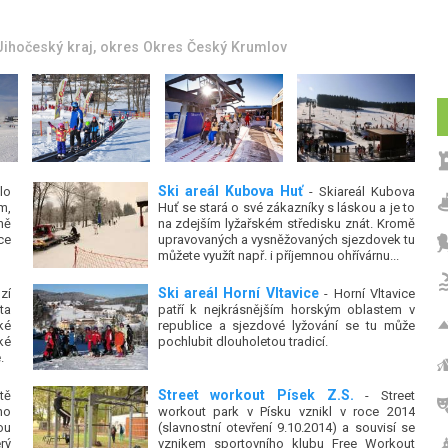
Jihočeský kraj
, okres
Okres Jindřichův Hradec
Ski areál Kubova Huť
lo
- Skiareál Kubova
m,
Huť se stará o své zákazníky s láskou a je to
ně
na zdejším lyžařském středisku znát. Kromě
ce
upravovaných a vysněžovaných sjezdovek tu
můžete využít např. i příjemnou ohřívárnu...
Ski areál Horní Vltavice
zí
- Horní Vltavice
ta
patří k nejkrásnějším horským oblastem v
ké
republice a sjezdové lyžování se tu může
ké
pochlubit dlouholetou tradicí.
.
Street workout Písek Z.S.
tě
- Street
ho
workout park v Písku vznikl v roce 2014
ou
(slavnostní otevření 9.10.2014) a souvisí se
rý
vznikem sportovního klubu Free Workout