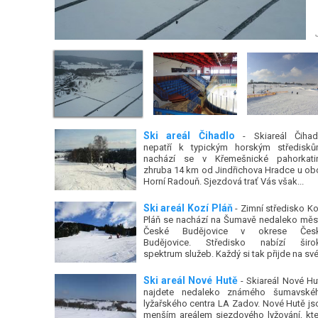
Ski areál Čihadlo
- Skiareál Čihad
nepatří k typickým horským středisků
nachází se v Křemešnické pahorkati
zhruba 14 km od Jindřichova Hradce u ob
Horní Radouň. Sjezdová trať Vás však...
Ski areál Kozí Pláň
- Zimní středisko Ko
Pláň se nachází na Šumavě nedaleko měs
České Budějovice v okrese Čes
Budějovice. Středisko nabízí širo
spektrum služeb. Každý si tak přijde na své
Ski areál Nové Hutě
- Skiareál Nové Hu
najdete nedaleko známého šumavské
lyžařského centra LA Zadov. Nové Hutě js
menším areálem sjezdového lyžování, kte