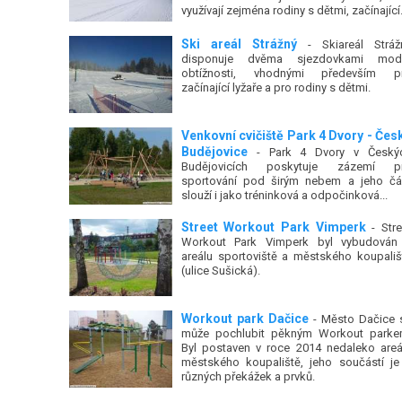
využívají zejména rodiny s dětmi, začínající.
Ski areál Strážný
- Skiareál Stráž
disponuje dvěma sjezdovkami mod
obtížnosti, vhodnými především p
začínající lyžaře a pro rodiny s dětmi.
Venkovní cvičiště Park 4 Dvory - Čes
Budějovice
- Park 4 Dvory v Český
Budějovicích poskytuje zázemí p
sportování pod širým nebem a jeho čá
slouží i jako tréninková a odpočinková...
Street Workout Park Vimperk
- Stre
Workout Park Vimperk byl vybudován
areálu sportoviště a městského koupališ
(ulice Sušická).
Workout park Dačice
- Město Dačice 
může pochlubit pěkným Workout parke
Byl postaven v roce 2014 nedaleko areá
městského koupaliště, jeho součástí je
různých překážek a prvků.