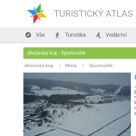
TURISTICKÝ ATLAS

Vše

Turistika

Vodáctví
Jihočeský kraj - Sportoviště
Jihočeský kraj
Místa
Sportoviště