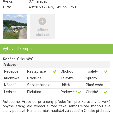
Výška:
371 m n.m.
GPS:
49°20'59.294"N, 14°8'55.175"E
Vybavení kempu
Sezóna
Celoroční
Vybavení
Recepce
Restaurace
Obchod
Toalety
Kuchyňka
Prádelna
Televize
Sprchy
Nádobí
Spol. místnost
Hřiště
Pitná voda
Lednice
Elektřina
Parkoviště
Ohniště
Autocamp Vrcovice je určený především pro karavany a velké
obytné stany, ale vodáci si zde také samozřejmě mohou své
stany postavit. Kemp se však nachází za vzdutím Orlické přehrady