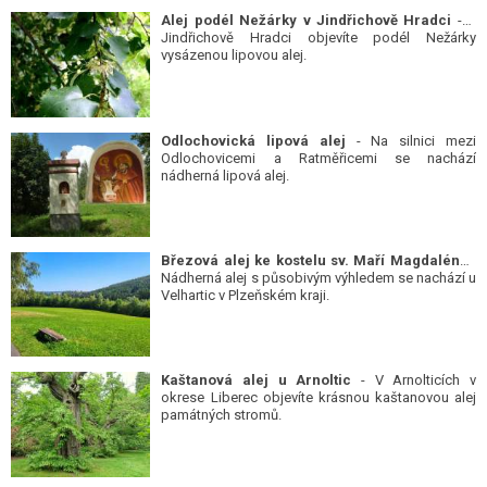
Alej podél Nežárky v Jindřichově Hradci
- V
Jindřichově Hradci objevíte podél Nežárky
vysázenou lipovou alej.
Odlochovická lipová alej
- Na silnici mezi
Odlochovicemi a Ratměřicemi se nachází
nádherná lipová alej.
Březová alej ke kostelu sv. Maří Magdalény
-
Nádherná alej s působivým výhledem se nachází u
Velhartic v Plzeňském kraji.
Kaštanová alej u Arnoltic
- V Arnolticích v
okrese Liberec objevíte krásnou kaštanovou alej
památných stromů.