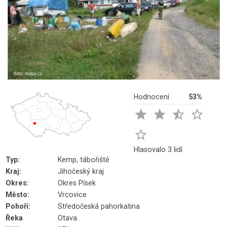
Hodnocení
53%





Hlasovalo 3 lidí
Typ:
Kemp, tábořiště
Kraj:
Jihočeský kraj
Okres:
Okres Písek
Město:
Vrcovice
Pohoří:
Středočeská pahorkatina
Řeka
Otava