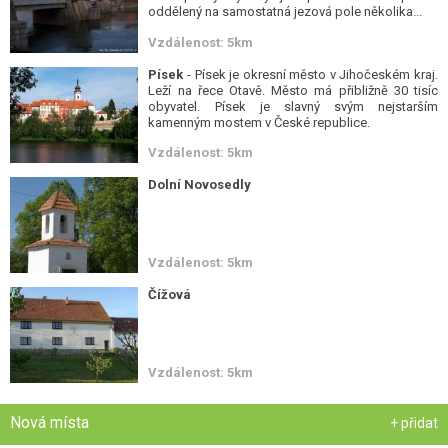
oddělený na samostatná jezová pole několika...
Vzdálenost: 5km
Písek
- Písek je okresní město v Jihočeském kraj.
Leží na řece Otavě. Město má přibližně 30 tisíc
obyvatel. Písek je slavný svým nejstarším
kamenným mostem v České republice.
Vzdálenost: 5km
Dolní Novosedly
Vzdálenost: 5km
Čížová
Vzdálenost: 5km
Nová místa
+ přidat