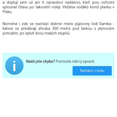
a doplují sem už jen ti opravdoví nadšenci, kteří jsou ochotni
splouvat Otavu po takovém voleji. Většina vodáků končí plavbu v
Písku.
Nicméně i zde se nachází sběrné místo půjčovny lodí Samba -
kánoe se předávají zhruba 300 metrů pod lávkou s plynovým
potrubím, po splutí dvou malých stupňů.
Našli jste chybu?
Pomozte nám ji opravit.
Nahlásit chybu