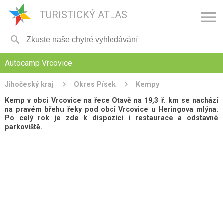

TURISTICKÝ ATLAS

Autocamp Vrcovice
Jihočeský kraj
Okres Písek
Kempy
Kemp v obci Vrcovice na řece Otavě na 19,3 ř. km se nachází
na pravém břehu řeky pod obcí Vrcovice u Heringova mlýna.
Po celý rok je zde k dispozici i restaurace a odstavné
parkoviště.