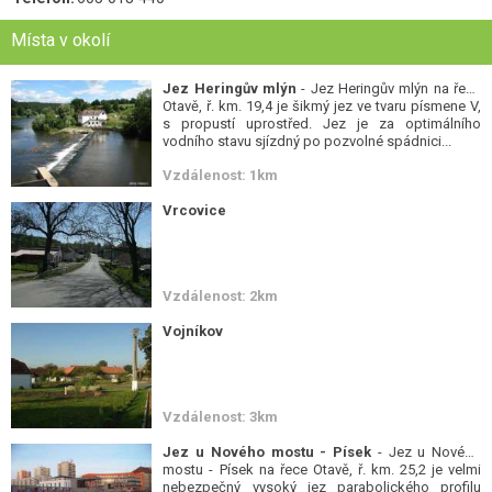
Místa v okolí
Jez Heringův mlýn
- Jez Heringův mlýn na řece
Otavě, ř. km. 19,4 je šikmý jez ve tvaru písmene V,
s propustí uprostřed. Jez je za optimálního
vodního stavu sjízdný po pozvolné spádnici...
Vzdálenost: 1km
Vrcovice
Vzdálenost: 2km
Vojníkov
Vzdálenost: 3km
Jez u Nového mostu - Písek
- Jez u Nového
mostu - Písek na řece Otavě, ř. km. 25,2 je velmi
nebezpečný vysoký jez parabolického profilu