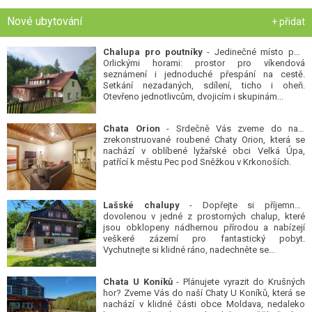
Nové ubytování
+ přidat
Chalupa pro poutníky
- Jedinečné místo pod
Orlickými horami: prostor pro víkendová
seznámení i jednoduché přespání na cestě.
Setkání nezadaných, sdílení, ticho i oheň.
Otevřeno jednotlivcům, dvojicím i skupinám...
Chata Orion
- Srdečně Vás zveme do naší
zrekonstruované roubené Chaty Orion, která se
nachází v oblíbené lyžařské obci Velká Úpa,
patřící k městu Pec pod Sněžkou v Krkonoších.
Lašské chalupy
- Dopřejte si příjemnou
dovolenou v jedné z prostorných chalup, které
jsou obklopeny nádhernou přírodou a nabízejí
veškeré zázemí pro fantastický pobyt.
Vychutnejte si klidné ráno, nadechněte se...
Chata U Koníků
- Plánujete vyrazit do Krušných
hor? Zveme Vás do naší Chaty U Koníků, která se
nachází v klidné části obce Moldava, nedaleko