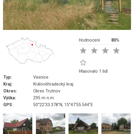
Hodnocení
80%





Hlasovalo 1 lidí
Typ:
Vesnice
Kraj:
Královéhradecký kraj
Okres:
Okres Trutnov
Výška:
295 m n.m.
GPS:
50°22'33.378"N, 15°47'55.544"E