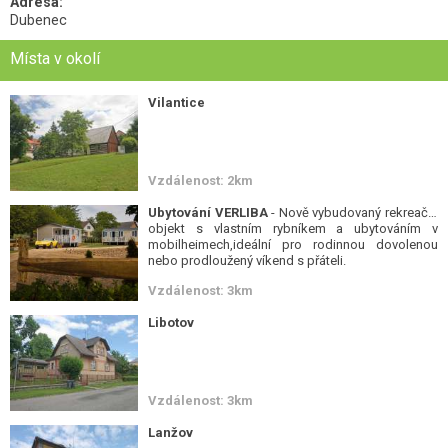
Adresa:
Dubenec
Místa v okolí
Vilantice
Vzdálenost: 2km
Ubytování VERLIBA
- Nově vybudovaný rekreační
objekt s vlastním rybníkem a ubytováním v
mobilheimech,ideální pro rodinnou dovolenou
nebo prodloužený víkend s přáteli.
Vzdálenost: 3km
Libotov
Vzdálenost: 3km
Lanžov