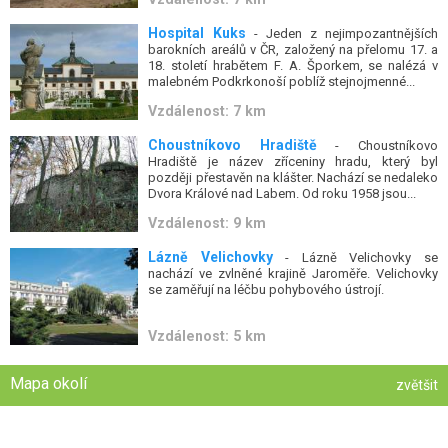
Hospital Kuks
- Jeden z nejimpozantnějších
barokních areálů v ČR, založený na přelomu 17. a
18. století hrabětem F. A. Šporkem, se nalézá v
malebném Podkrkonoší poblíž stejnojmenné...
Vzdálenost: 7 km
Choustníkovo Hradiště
- Choustníkovo
Hradiště je název zříceniny hradu, který byl
později přestavěn na klášter. Nachází se nedaleko
Dvora Králové nad Labem. Od roku 1958 jsou...
Vzdálenost: 9 km
Lázně Velichovky
- Lázně Velichovky se
nachází ve zvlněné krajině Jaroměře. Velichovky
se zaměřují na léčbu pohybového ústrojí.
Vzdálenost: 5 km
Mapa okolí
zvětšit