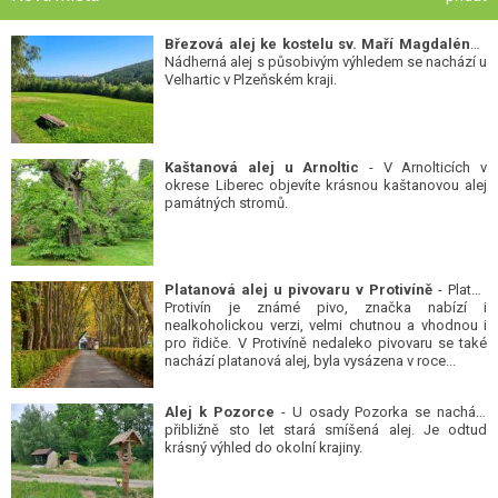
Březová alej ke kostelu sv. Maří Magdalény
-
Nádherná alej s působivým výhledem se nachází u
Velhartic v Plzeňském kraji.
Kaštanová alej u Arnoltic
- V Arnolticích v
okrese Liberec objevíte krásnou kaštanovou alej
památných stromů.
Platanová alej u pivovaru v Protivíně
- Platan
Protivín je známé pivo, značka nabízí i
nealkoholickou verzi, velmi chutnou a vhodnou i
pro řidiče. V Protivíně nedaleko pivovaru se také
nachází platanová alej, byla vysázena v roce...
Alej k Pozorce
- U osady Pozorka se nachází
přibližně sto let stará smíšená alej. Je odtud
krásný výhled do okolní krajiny.