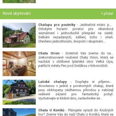
Nové ubytování
+ přidat
Chalupa pro poutníky
- Jedinečné místo pod
Orlickými horami: prostor pro víkendová
seznámení i jednoduché přespání na cestě.
Setkání nezadaných, sdílení, ticho i oheň.
Otevřeno jednotlivcům, dvojicím i skupinám...
Chata Orion
- Srdečně Vás zveme do naší
zrekonstruované roubené Chaty Orion, která se
nachází v oblíbené lyžařské obci Velká Úpa,
patřící k městu Pec pod Sněžkou v Krkonoších.
Lašské chalupy
- Dopřejte si příjemnou
dovolenou v jedné z prostorných chalup, které
jsou obklopeny nádhernou přírodou a nabízejí
veškeré zázemí pro fantastický pobyt.
Vychutnejte si klidné ráno, nadechněte se...
Chata U Koníků
- Plánujete vyrazit do Krušných
hor? Zveme Vás do naší Chaty U Koníků, která se