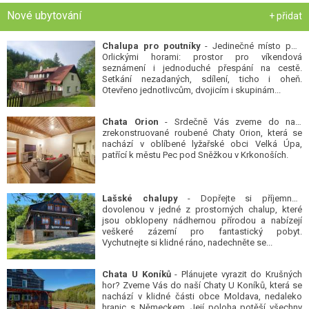
Nové ubytování
+ přidat
Chalupa pro poutníky
- Jedinečné místo pod
Orlickými horami: prostor pro víkendová
seznámení i jednoduché přespání na cestě.
Setkání nezadaných, sdílení, ticho i oheň.
Otevřeno jednotlivcům, dvojicím i skupinám...
Chata Orion
- Srdečně Vás zveme do naší
zrekonstruované roubené Chaty Orion, která se
nachází v oblíbené lyžařské obci Velká Úpa,
patřící k městu Pec pod Sněžkou v Krkonoších.
Lašské chalupy
- Dopřejte si příjemnou
dovolenou v jedné z prostorných chalup, které
jsou obklopeny nádhernou přírodou a nabízejí
veškeré zázemí pro fantastický pobyt.
Vychutnejte si klidné ráno, nadechněte se...
Chata U Koníků
- Plánujete vyrazit do Krušných
hor? Zveme Vás do naší Chaty U Koníků, která se
nachází v klidné části obce Moldava, nedaleko
hranic s Německem. Její poloha potěší všechny