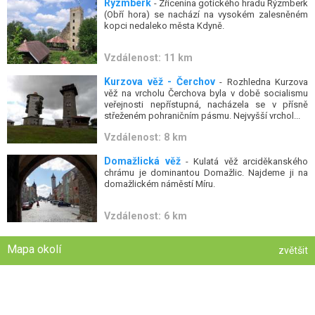
Rýzmberk
- Zřícenina gotického hradu Rýzmberk
(Obří hora) se nachází na vysokém zalesněném
kopci nedaleko města Kdyně.
Vzdálenost: 11 km
Kurzova věž - Čerchov
- Rozhledna Kurzova
věž na vrcholu Čerchova byla v době socialismu
veřejnosti nepřístupná, nacházela se v přísně
střeženém pohraničním pásmu. Nejvyšší vrchol...
Vzdálenost: 8 km
Domažlická věž
- Kulatá věž arciděkanského
chrámu je dominantou Domažlic. Najdeme ji na
domažlickém náměstí Míru.
Vzdálenost: 6 km
Mapa okolí
zvětšit