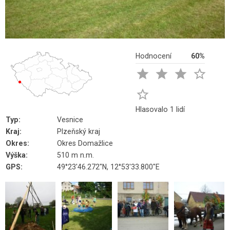
Hodnocení
60%





Hlasovalo 1 lidí
Typ:
Vesnice
Kraj:
Plzeňský kraj
Okres:
Okres Domažlice
Výška:
510 m n.m.
GPS:
49°23'46.272"N, 12°53'33.800"E