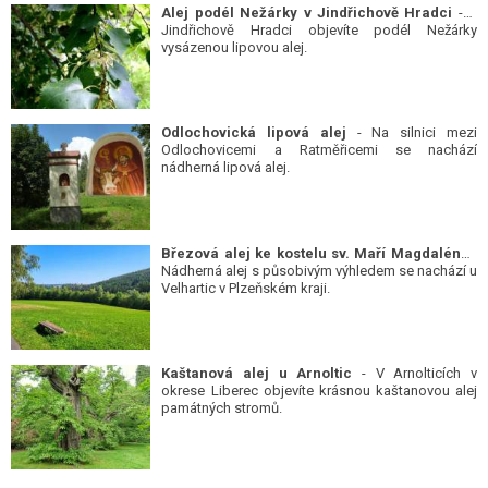
Alej podél Nežárky v Jindřichově Hradci
- V
Jindřichově Hradci objevíte podél Nežárky
vysázenou lipovou alej.
Odlochovická lipová alej
- Na silnici mezi
Odlochovicemi a Ratměřicemi se nachází
nádherná lipová alej.
Březová alej ke kostelu sv. Maří Magdalény
-
Nádherná alej s působivým výhledem se nachází u
Velhartic v Plzeňském kraji.
Kaštanová alej u Arnoltic
- V Arnolticích v
okrese Liberec objevíte krásnou kaštanovou alej
památných stromů.