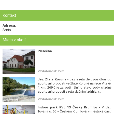
Kontakt
Adresa:
Srnín
Místa v okolí
Přísečná
Vzdálenost: 2km
Jez Zlatá Koruna
- Jez s retardérovou dlouhou
sportovní propustí ve Zlaté Koruně na řece Vltavě,
ř. km. 269,0 je za optimálního stavu vody sjízdný
sportovní propustí s retardačními zdrhly, v...
Vzdálenost: 2km
Indoor park RVL 13 Český Krumlov
- V ulici
Tovární č. 66 v Českém Krumlově, v městské části