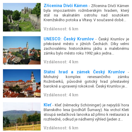
Zřícenina Dívčí Kámen
- Zřícenina Dívčí Kámen
byla impozantním rožmberským hradem, který
stál na skalnatém ostrohu nad soutokem
Kremžského potoka a Vltavy. V současné době...
Vzdálenost: 6 km
UNESCO: Český Krumlov
- Český Krumlov je
překrásné město v jižních Čechách. Díky velmi
zachovalému historickému jádru a malebnému
zámku bylo město roku 1992 jako jedna...
Vzdálenost: 4 km
Státní hrad a zámek Český Krumlov
-
Mohutný komplex renesančního zámku
Rožmberků, původně gotický hrad přestavěný
barokně a upravený rokokově. Český Krumlov je...
Vzdálenost: 4 km
Kleť
- Kleť (německy Schöninger) je nejvyšší hora
Blanského lesa (podhůří Šumavy). Na vrchol Kleti
stoupá sedačková lanovka až přímo k restauraci a
rozhledně, odkud je nádherný výhled (jeden z...
Vzdálenost: 6 km