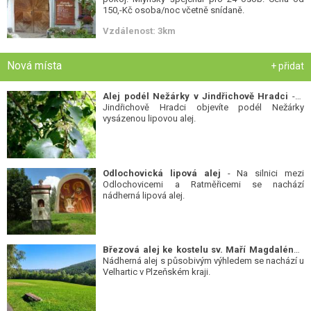
150,-Kč osoba/noc včetně snídaně.
Vzdálenost: 3km
Nová místa
+ přidat
Alej podél Nežárky v Jindřichově Hradci
- V
Jindřichově Hradci objevíte podél Nežárky
vysázenou lipovou alej.
Odlochovická lipová alej
- Na silnici mezi
Odlochovicemi a Ratměřicemi se nachází
nádherná lipová alej.
Březová alej ke kostelu sv. Maří Magdalény
-
Nádherná alej s působivým výhledem se nachází u
Velhartic v Plzeňském kraji.