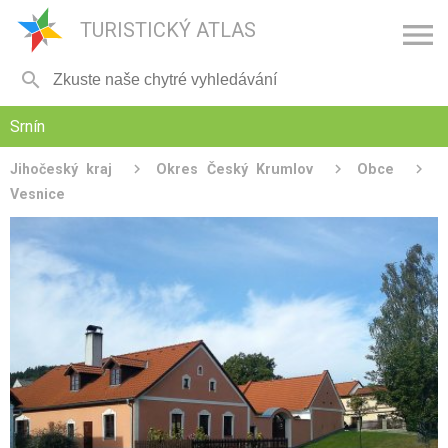

TURISTICKÝ ATLAS

Srnín
Jihočeský kraj
Okres Český Krumlov
Obce
Vesnice