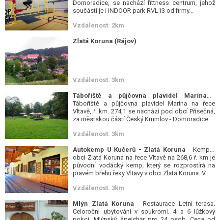
Domoradice, se nachází fittness centrum, jehož
součástí je i INDOOR park RVL13 od firmy...
Vzdálenost: 2km
Zlatá Koruna (Rájov)
Vzdálenost: 3km
Tábořiště a půjčovna plavidel Marína
-
Tábořiště a půjčovna plavidel Marína na řece
Vltavě, ř. km. 274,1 se nachází pod obcí Přísečná,
za městskou částí Český Krumlov - Domoradice...
Vzdálenost: 3km
Autokemp U Kučerů - Zlatá Koruna
- Kemp v
obci Zlatá Koruna na řece Vltavě na 268,6 ř. km je
původní vodácký kemp, který se rozprostírá na
pravém břehu řeky Vltavy v obci Zlatá Koruna. V...
Vzdálenost: 3km
Mlýn Zlatá Koruna
- Restaurace Letní terasa.
Celoroční ubytování v soukromí. 4 a 6 lůžkový
pokoj. Mlýnský špejchar pro 24 osob. Cena od