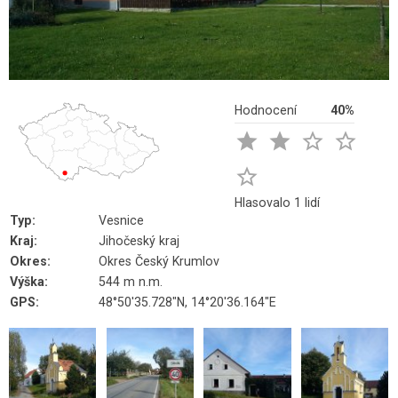
Hodnocení
40%





Hlasovalo 1 lidí
Typ:
Vesnice
Kraj:
Jihočeský kraj
Okres:
Okres Český Krumlov
Výška:
544 m n.m.
GPS:
48°50'35.728"N, 14°20'36.164"E