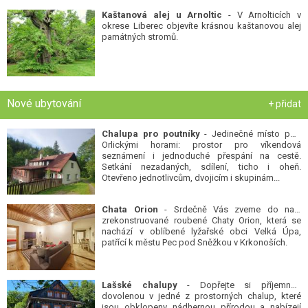
Kaštanová alej u Arnoltic
- V Arnolticích v
okrese Liberec objevíte krásnou kaštanovou alej
památných stromů.
Nové ubytování
+ přidat
Chalupa pro poutníky
- Jedinečné místo pod
Orlickými horami: prostor pro víkendová
seznámení i jednoduché přespání na cestě.
Setkání nezadaných, sdílení, ticho i oheň.
Otevřeno jednotlivcům, dvojicím i skupinám...
Chata Orion
- Srdečně Vás zveme do naší
zrekonstruované roubené Chaty Orion, která se
nachází v oblíbené lyžařské obci Velká Úpa,
patřící k městu Pec pod Sněžkou v Krkonoších.
Lašské chalupy
- Dopřejte si příjemnou
dovolenou v jedné z prostorných chalup, které
jsou obklopeny nádhernou přírodou a nabízejí