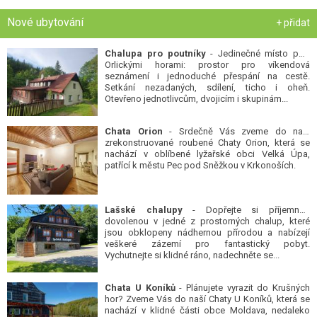
Nové ubytování
+ přidat
Chalupa pro poutníky
- Jedinečné místo pod
Orlickými horami: prostor pro víkendová
seznámení i jednoduché přespání na cestě.
Setkání nezadaných, sdílení, ticho i oheň.
Otevřeno jednotlivcům, dvojicím i skupinám...
Chata Orion
- Srdečně Vás zveme do naší
zrekonstruované roubené Chaty Orion, která se
nachází v oblíbené lyžařské obci Velká Úpa,
patřící k městu Pec pod Sněžkou v Krkonoších.
Lašské chalupy
- Dopřejte si příjemnou
dovolenou v jedné z prostorných chalup, které
jsou obklopeny nádhernou přírodou a nabízejí
veškeré zázemí pro fantastický pobyt.
Vychutnejte si klidné ráno, nadechněte se...
Chata U Koníků
- Plánujete vyrazit do Krušných
hor? Zveme Vás do naší Chaty U Koníků, která se
nachází v klidné části obce Moldava, nedaleko