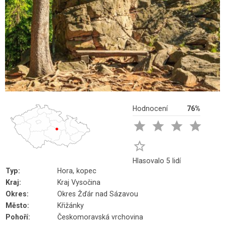
Hodnocení
76%





Hlasovalo 5 lidí
Typ:
Hora, kopec
Kraj:
Kraj Vysočina
Okres:
Okres Žďár nad Sázavou
Město:
Křižánky
Pohoří:
Českomoravská vrchovina