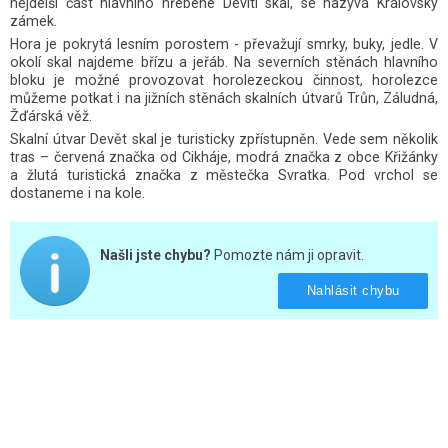
nejdelší část hlavního hřebene Devíti skal, se nazývá Královský
zámek.
Hora je pokrytá lesním porostem - převažují smrky, buky, jedle. V
okolí skal najdeme břízu a jeřáb. Na severních stěnách hlavního
bloku je možné provozovat horolezeckou činnost, horolezce
můžeme potkat i na jižních stěnách skalních útvarů Trůn, Záludná,
Žďárská věž.
Skalní útvar Devět skal je turisticky zpřístupněn. Vede sem několik
tras – červená značka od Cikháje, modrá značka z obce Křižánky
a žlutá turistická značka z městečka Svratka. Pod vrchol se
dostaneme i na kole.
Našli jste chybu?
Pomozte nám ji opravit.
Nahlásit chybu