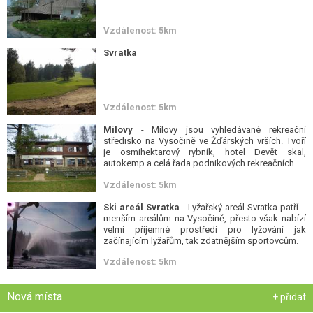
Vzdálenost: 5km
Svratka
Vzdálenost: 5km
Milovy
- Milovy jsou vyhledávané rekreační
středisko na Vysočině ve Žďárských vrších. Tvoří
je osmihektarový rybník, hotel Devět skal,
autokemp a celá řada podnikových rekreačních...
Vzdálenost: 5km
Ski areál Svratka
- Lyžařský areál Svratka patří k
menším areálům na Vysočině, přesto však nabízí
velmi příjemné prostředí pro lyžování jak
začínajícím lyžařům, tak zdatnějším sportovcům.
Vzdálenost: 5km
Nová místa
+ přidat