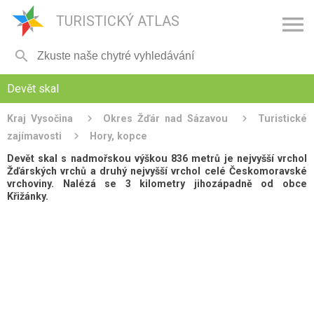

TURISTICKÝ ATLAS

Devět skal
Kraj Vysočina
Okres Žďár nad Sázavou
Turistické
zajímavosti
Hory, kopce
Devět skal s nadmořskou výškou 836 metrů je nejvyšší vrchol
Žďárských vrchů a druhý nejvyšší vrchol celé Českomoravské
vrchoviny. Nalézá se 3 kilometry jihozápadně od obce
Křižánky.