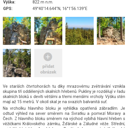
Výška:
822 m n.m.
GPS:
49°40'14.644"N, 16°1'56.139"E
Ve starších čtvrtohorách tu díky mrazovému zvětrávání vznikla
skupina tří oddělených skalních hřebenů. Pukliny je rozdělují v řadu
skalních bloků s devíti většími a třemi menšími vrcholy. Výšku stěn
mají až 15 metrů. V okolí skal je na svazích balvanitá suť.
Na vrcholku hlavního bloku je vyhlídka opatřená zábradlím. Je
odtud výhled na sever směrem na Svratku a pomezí Moravy a
Čech. Z hlavního bloku směrem na východ vybíhá hlavní hřeben s
věžičkami Královského zámku, Žďárské a Záludné věže. Střední,