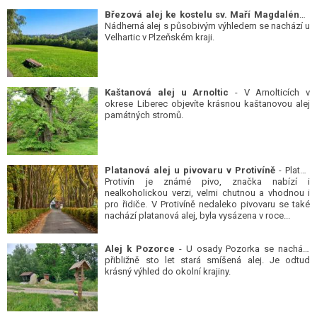
Březová alej ke kostelu sv. Maří Magdalény
-
Nádherná alej s působivým výhledem se nachází u
Velhartic v Plzeňském kraji.
Kaštanová alej u Arnoltic
- V Arnolticích v
okrese Liberec objevíte krásnou kaštanovou alej
památných stromů.
Platanová alej u pivovaru v Protivíně
- Platan
Protivín je známé pivo, značka nabízí i
nealkoholickou verzi, velmi chutnou a vhodnou i
pro řidiče. V Protivíně nedaleko pivovaru se také
nachází platanová alej, byla vysázena v roce...
Alej k Pozorce
- U osady Pozorka se nachází
přibližně sto let stará smíšená alej. Je odtud
krásný výhled do okolní krajiny.