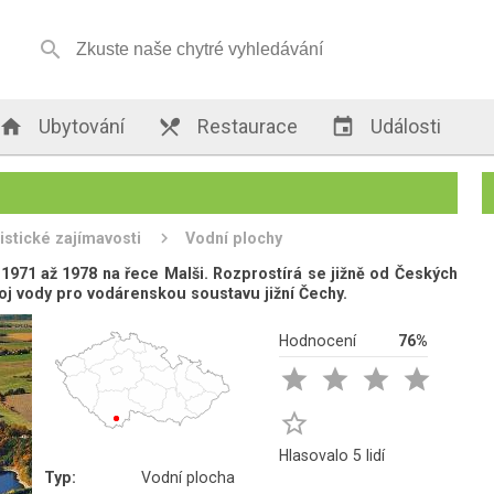


Ubytování

Restaurace

Události
istické zajímavosti
Vodní plochy
1971 až 1978 na řece Malši. Rozprostírá se jižně od Českých
roj vody pro vodárenskou soustavu jižní Čechy.
Hodnocení
76%





Hlasovalo 5 lidí
Typ:
Vodní plocha