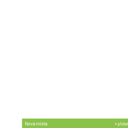
Nová místa
+ přida