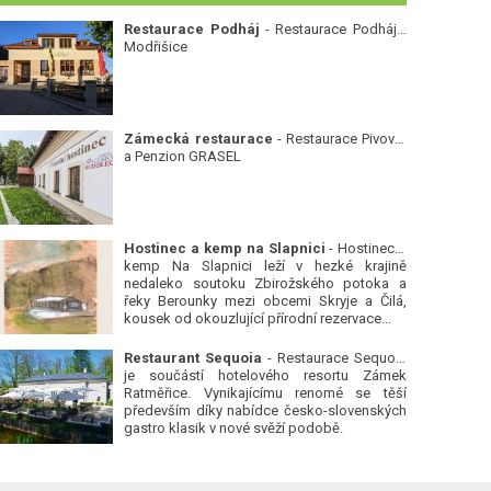
Restaurace Podháj
- Restaurace Podháj -
Modřišice
Zámecká restaurace
- Restaurace Pivovar
a Penzion GRASEL
Hostinec a kemp na Slapnici
- Hostinec a
kemp Na Slapnici leží v hezké krajině
nedaleko soutoku Zbirožského potoka a
řeky Berounky mezi obcemi Skryje a Čilá,
kousek od okouzlující přírodní rezervace...
Restaurant Sequoia
- Restaurace Sequoia
je součástí hotelového resortu Zámek
Ratměřice. Vynikajícímu renomé se těší
především díky nabídce česko-slovenských
gastro klasik v nové svěží podobě.