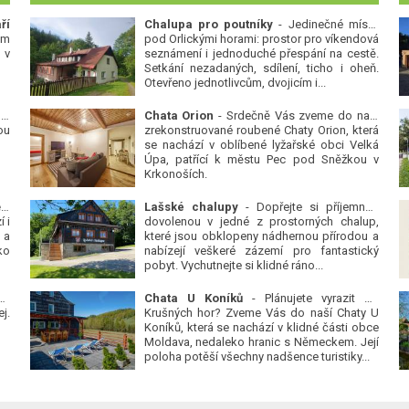
ří
Chalupa pro poutníky
- Jedinečné místo
ým
pod Orlickými horami: prostor pro víkendová
 v
seznámení i jednoduché přespání na cestě.
Setkání nezadaných, sdílení, ticho i oheň.
Otevřeno jednotlivcům, dvojicím i...
 v
Chata Orion
- Srdečně Vás zveme do naší
ou
zrekonstruované roubené Chaty Orion, která
se nachází v oblíbené lyžařské obci Velká
Úpa, patřící k městu Pec pod Sněžkou v
Krkonoších.
Platanová alej u pivovaru v Protivíně
-
Lašské chalupy
- Dopřejte si příjemnou
 i
dovolenou v jedné z prostorných chalup,
 a
které jsou obklopeny nádhernou přírodou a
ko
nabízejí veškeré zázemí pro fantastický
pobyt. Vychutnejte si klidné ráno...
se
Chata U Koníků
- Plánujete vyrazit do
j.
Krušných hor? Zveme Vás do naší Chaty U
Koníků, která se nachází v klidné části obce
Moldava, nedaleko hranic s Německem. Její
poloha potěší všechny nadšence turistiky...