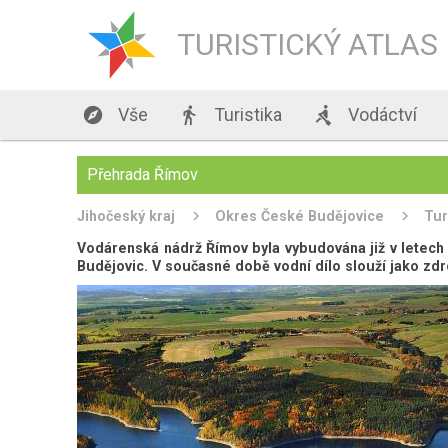
TURISTICKÝ ATLAS

Vše

Turistika

Vodáctví
Přehrada Římov
Jihočeský kraj
Okres České Budějovice
Tur
Vodárenská nádrž Římov byla vybudována již v letech 
Budějovic. V současné době vodní dílo slouží jako zd