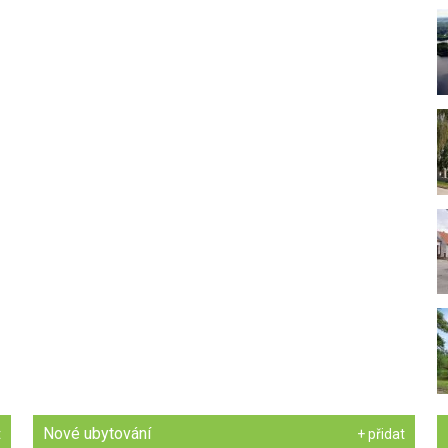
Nové ubytování
t
+ přidat