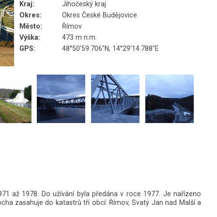
Kraj:
Jihočeský kraj
Okres:
Okres České Budějovice
Město:
Římov
Výška:
473 m n.m.
GPS:
48°50'59.706"N, 14°29'14.788"E
971 až 1978. Do užívání byla předána v roce 1977. Je nařízeno
ocha zasahuje do katastrů tří obcí: Římov, Svatý Jan nad Malší a