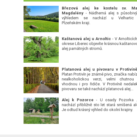
Březová alej ke kostelu sv. Ma
Magdalény
- Nádherná alej s působiv
výhledem se nachází u Velhartic
Plzeňském kraji.
Kaštanová alej u Arnoltic
- V Arnolticích
okrese Liberec objevíte krásnou kaštanov
alej památných stromů.
Platan Protivín je známé pivo, značka nabízí
nealkoholickou verzi, velmi chutnou
vhodnou i pro řidiče. V Protivíně nedale
pivovaru se také nachází platanová alej...
Alej k Pozorce
- U osady Pozorka 
nachází přibližně sto let stará smíšená ale
Je odtud krásný výhled do okolní krajiny.