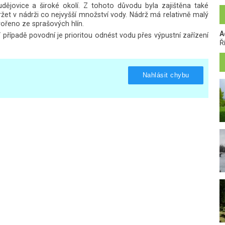
dějovice a široké okolí. Z tohoto důvodu byla zajištěna také
ržet v nádrži co nejvyšší množství vody. Nádrž má relativně malý
vořeno ze sprašových hlín.
A
řípadě povodní je prioritou odnést vodu přes výpustní zařízení
Ř
Nahlásit chybu