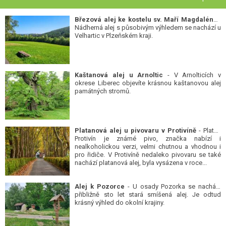
Březová alej ke kostelu sv. Maří Magdalény
-
Nádherná alej s působivým výhledem se nachází u
Velhartic v Plzeňském kraji.
Kaštanová alej u Arnoltic
- V Arnolticích v
okrese Liberec objevíte krásnou kaštanovou alej
památných stromů.
Platanová alej u pivovaru v Protivíně
- Platan
Protivín je známé pivo, značka nabízí i
nealkoholickou verzi, velmi chutnou a vhodnou i
pro řidiče. V Protivíně nedaleko pivovaru se také
nachází platanová alej, byla vysázena v roce...
Alej k Pozorce
- U osady Pozorka se nachází
přibližně sto let stará smíšená alej. Je odtud
krásný výhled do okolní krajiny.