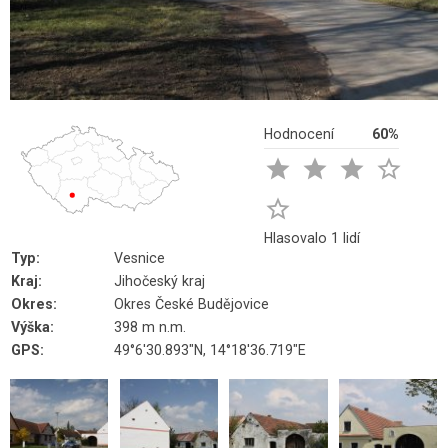
Hodnocení
60%





Hlasovalo 1 lidí
Typ:
Vesnice
Kraj:
Jihočeský kraj
Okres:
Okres České Budějovice
Výška:
398 m n.m.
GPS:
49°6'30.893"N, 14°18'36.719"E