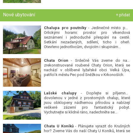
Nové ubytování
+ přidat
Chalupa pro poutníky
- Jedinečné místo pod
Orlickými horami: prostor pro víkendová
seznámení i jednoduché přespání na cestě.
Setkání nezadaných, sdílení, ticho i oheň.
Otevřeno jednotlivcům, dvojicím i skupinám...
Chata Orion
- Srdečně Vás zveme do naší
zrekonstruované roubené Chaty Orion, která se
nachází v oblíbené lyžařské obci Velká Úpa,
patřící k městu Pec pod Sněžkou v Krkonoších.
Lašské chalupy
- Dopřejte si příjemnou
dovolenou v jedné z prostorných chalup, které
jsou obklopeny nádhernou přírodou a nabízejí
veškeré zázemí pro fantastický pobyt.
Vychutnejte si klidné ráno, nadechněte se...
Chata U Koníků
- Plánujete vyrazit do Krušných
hor? Zveme Vás do naší Chaty U Koníků, která se