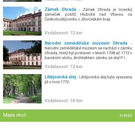
Zámek Ohrada
- Zámek Ohrada je lovecký
zámeček poblíž Hluboké nad Vltavou na
Českobudějovicku v Jihočeském kraji.
Vzdálenost: 12 km
Národní zemědělské muzeum Ohrada
-
Národní zemědělské muzeum se nachází v zámku
Ohrada, který byl postaven v letech 1708 až 1713 v
barokním slohu. Architektem zámku se stal P. I...
Vzdálenost: 12 km
Libějovická alej
- Libějovická alej byla vysazena
již v roce 1772.
Vzdálenost: 10 km
Mapa okolí
zvětšit