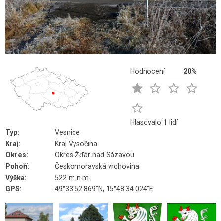
Hodnocení
20%





Hlasovalo 1 lidí
Typ:
Vesnice
Kraj:
Kraj Vysočina
Okres:
Okres Žďár nad Sázavou
Pohoří:
Českomoravská vrchovina
Výška:
522 m n.m.
GPS:
49°33'52.869"N, 15°48'34.024"E