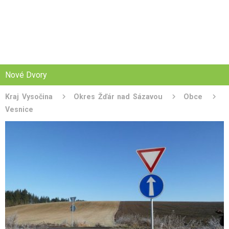
Nové Dvory
Kraj Vysočina
Okres Žďár nad Sázavou
Obce
Vesnice