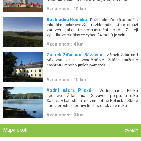
Vzdálenost: 10 km
Rozhledna Rosička
- Rozhledna Rosička patří k
mladším celokovovým rozhlednám, které slouží
zároveň jako telekomunikační bod. Z její
vyhlídkové plošiny ve výšce 24 metrů je velmi...
Vzdálenost: 4 km
Zámek Žďár nad Sázavou
- Zámek Žďár nad
Sázavou je na Vysočině.Ve Žďáře můžeme
navštívit i mnoho jiných památek.
Vzdálenost: 10 km
Vodní nádrž Pilská
- Vodní nádrž Pilská
nedaleko Žďáru nad Sázavou přepažila řeku
Sázavu v katastrálním území obce Polnička. Skrze
nádrž prochází pomyslná historická zemská...
Vzdálenost: 9 km
Mapa okolí
zvětšit