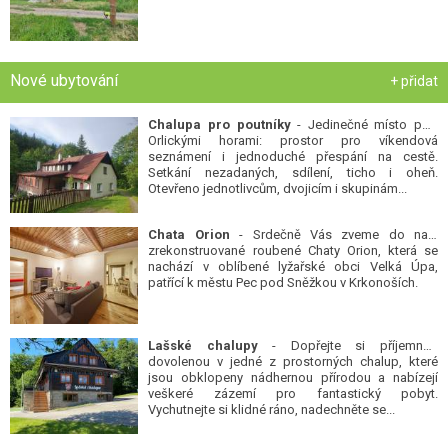
Nové ubytování
+ přidat
Chalupa pro poutníky
- Jedinečné místo pod
Orlickými horami: prostor pro víkendová
seznámení i jednoduché přespání na cestě.
Setkání nezadaných, sdílení, ticho i oheň.
Otevřeno jednotlivcům, dvojicím i skupinám...
Chata Orion
- Srdečně Vás zveme do naší
zrekonstruované roubené Chaty Orion, která se
nachází v oblíbené lyžařské obci Velká Úpa,
patřící k městu Pec pod Sněžkou v Krkonoších.
Lašské chalupy
- Dopřejte si příjemnou
dovolenou v jedné z prostorných chalup, které
jsou obklopeny nádhernou přírodou a nabízejí
veškeré zázemí pro fantastický pobyt.
Vychutnejte si klidné ráno, nadechněte se...