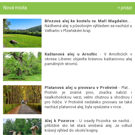
Nová místa
+ přidat
Březová alej ke kostelu sv. Maří Magdalény
-
Nádherná alej s působivým výhledem se nachází u
Velhartic v Plzeňském kraji.
Kaštanová alej u Arnoltic
- V Arnolticích v
okrese Liberec objevíte krásnou kaštanovou alej
památných stromů.
Platanová alej u pivovaru v Protivíně
- Platan
Protivín je známé pivo, značka nabízí i
nealkoholickou verzi, velmi chutnou a vhodnou i
pro řidiče. V Protivíně nedaleko pivovaru se také
nachází platanová alej, byla vysázena v roce...
Alej k Pozorce
- U osady Pozorka se nachází
přibližně sto let stará smíšená alej. Je odtud
krásný výhled do okolní krajiny.