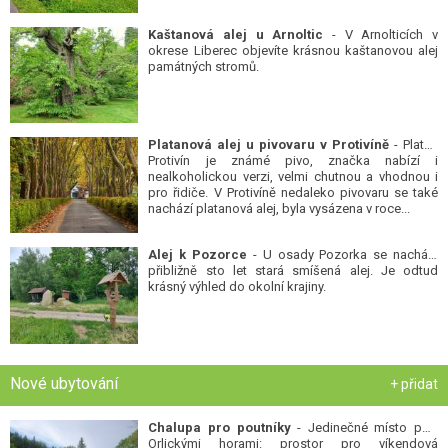
Kaštanová alej u Arnoltic
- V Arnolticích v
okrese Liberec objevíte krásnou kaštanovou alej
památných stromů.
Platanová alej u pivovaru v Protivíně
- Platan
Protivín je známé pivo, značka nabízí i
nealkoholickou verzi, velmi chutnou a vhodnou i
pro řidiče. V Protivíně nedaleko pivovaru se také
nachází platanová alej, byla vysázena v roce...
Alej k Pozorce
- U osady Pozorka se nachází
přibližně sto let stará smíšená alej. Je odtud
krásný výhled do okolní krajiny.
Nové ubytování
+ přidat
Chalupa pro poutníky
- Jedinečné místo pod
Orlickými horami: prostor pro víkendová