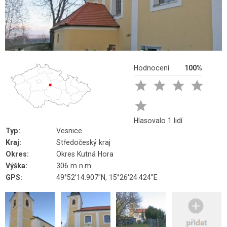
Hodnocení
100%





Hlasovalo 1 lidí
Typ:
Vesnice
Kraj:
Středočeský kraj
Okres:
Okres Kutná Hora
Výška:
306 m n.m.
GPS:
49°52'14.907"N, 15°26'24.424"E