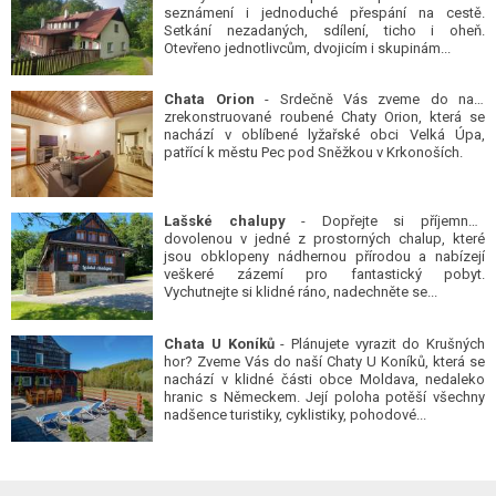
seznámení i jednoduché přespání na cestě.
Setkání nezadaných, sdílení, ticho i oheň.
Otevřeno jednotlivcům, dvojicím i skupinám...
Chata Orion
- Srdečně Vás zveme do naší
zrekonstruované roubené Chaty Orion, která se
nachází v oblíbené lyžařské obci Velká Úpa,
patřící k městu Pec pod Sněžkou v Krkonoších.
Lašské chalupy
- Dopřejte si příjemnou
dovolenou v jedné z prostorných chalup, které
jsou obklopeny nádhernou přírodou a nabízejí
veškeré zázemí pro fantastický pobyt.
Vychutnejte si klidné ráno, nadechněte se...
Chata U Koníků
- Plánujete vyrazit do Krušných
hor? Zveme Vás do naší Chaty U Koníků, která se
nachází v klidné části obce Moldava, nedaleko
hranic s Německem. Její poloha potěší všechny
nadšence turistiky, cyklistiky, pohodové...