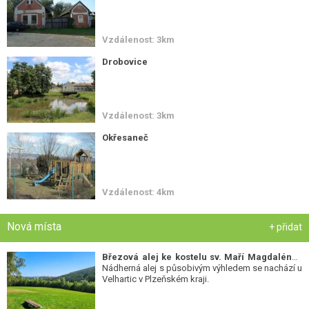
Vzdálenost: 3km
Drobovice
Vzdálenost: 3km
Okřesaneč
Vzdálenost: 4km
Nová místa
+ přidat
Březová alej ke kostelu sv. Maří Magdalény
-
Nádherná alej s působivým výhledem se nachází u
Velhartic v Plzeňském kraji.