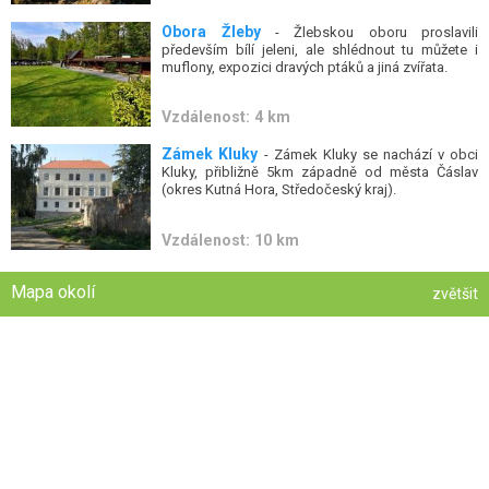
Obora Žleby
- Žlebskou oboru proslavili
především bílí jeleni, ale shlédnout tu můžete i
muflony, expozici dravých ptáků a jiná zvířata.
Vzdálenost: 4 km
Zámek Kluky
- Zámek Kluky se nachází v obci
Kluky, přibližně 5km západně od města Čáslav
(okres Kutná Hora, Středočeský kraj).
Vzdálenost: 10 km
Mapa okolí
zvětšit