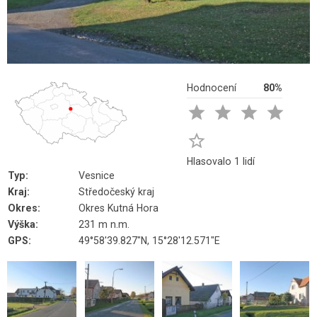
Hodnocení
80%





Hlasovalo 1 lidí
Typ:
Vesnice
Kraj:
Středočeský kraj
Okres:
Okres Kutná Hora
Výška:
231 m n.m.
GPS:
49°58'39.827"N, 15°28'12.571"E