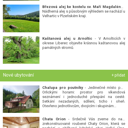
Březová alej ke kostelu sv. Maří Magdalény
-
Nádherná alej s působivým výhledem se nachází u
Velhartic v Plzeňském kraji.
Kaštanová alej u Arnoltic
- V Arnolticích v
okrese Liberec objevíte krásnou kaštanovou alej
památných stromů.
Nové ubytování
+ přidat
Chalupa pro poutníky
- Jedinečné místo pod
Orlickými horami: prostor pro víkendová
seznámení i jednoduché přespání na cestě.
Setkání nezadaných, sdílení, ticho i oheň.
Otevřeno jednotlivcům, dvojicím i skupinám...
Chata Orion
- Srdečně Vás zveme do naší
zrekonstruované roubené Chaty Orion, která se