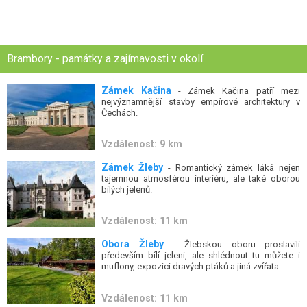
Brambory - památky a zajímavosti v okolí
Zámek Kačina
- Zámek Kačina patří mezi
nejvýznamnější stavby empírové architektury v
Čechách.
Vzdálenost: 9 km
Zámek Žleby
- Romantický zámek láká nejen
tajemnou atmosférou interiéru, ale také oborou
bílých jelenů.
Vzdálenost: 11 km
Obora Žleby
- Žlebskou oboru proslavili
především bílí jeleni, ale shlédnout tu můžete i
muflony, expozici dravých ptáků a jiná zvířata.
Vzdálenost: 11 km