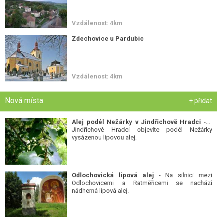
Vzdálenost: 4km
Zdechovice u Pardubic
Vzdálenost: 4km
Nová místa
+ přidat
Alej podél Nežárky v Jindřichově Hradci
- V
Jindřichově Hradci objevíte podél Nežárky
vysázenou lipovou alej.
Odlochovická lipová alej
- Na silnici mezi
Odlochovicemi a Ratměřicemi se nachází
nádherná lipová alej.