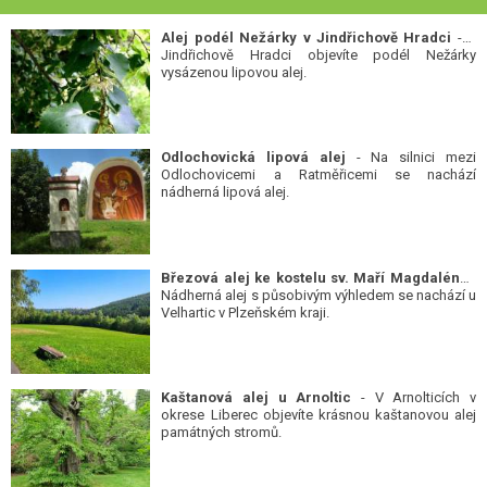
Alej podél Nežárky v Jindřichově Hradci
- V
Jindřichově Hradci objevíte podél Nežárky
vysázenou lipovou alej.
Odlochovická lipová alej
- Na silnici mezi
Odlochovicemi a Ratměřicemi se nachází
nádherná lipová alej.
Březová alej ke kostelu sv. Maří Magdalény
-
Nádherná alej s působivým výhledem se nachází u
Velhartic v Plzeňském kraji.
Kaštanová alej u Arnoltic
- V Arnolticích v
okrese Liberec objevíte krásnou kaštanovou alej
památných stromů.