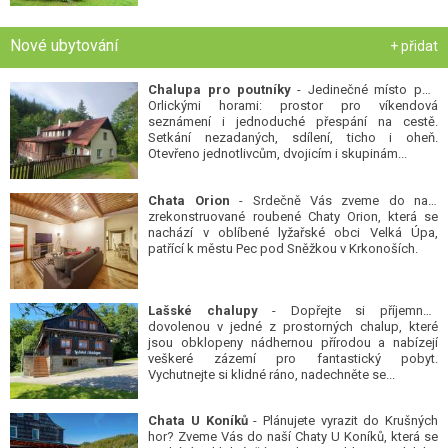
Nové ubytování
+ přidat
Chalupa pro poutníky
- Jedinečné místo pod
Orlickými horami: prostor pro víkendová
seznámení i jednoduché přespání na cestě.
Setkání nezadaných, sdílení, ticho i oheň.
Otevřeno jednotlivcům, dvojicím i skupinám...
Chata Orion
- Srdečně Vás zveme do naší
zrekonstruované roubené Chaty Orion, která se
nachází v oblíbené lyžařské obci Velká Úpa,
patřící k městu Pec pod Sněžkou v Krkonoších.
Lašské chalupy
- Dopřejte si příjemnou
dovolenou v jedné z prostorných chalup, které
jsou obklopeny nádhernou přírodou a nabízejí
veškeré zázemí pro fantastický pobyt.
Vychutnejte si klidné ráno, nadechněte se...
Chata U Koníků
- Plánujete vyrazit do Krušných
hor? Zveme Vás do naší Chaty U Koníků, která se