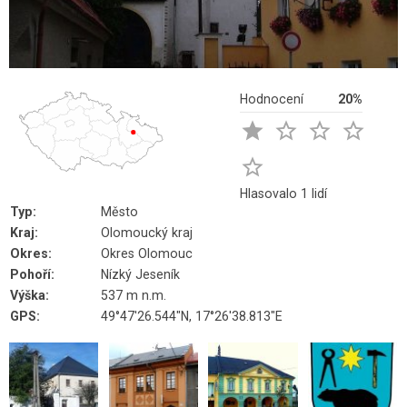
Hodnocení
20%





Hlasovalo 1 lidí
Typ:
Město
Kraj:
Olomoucký kraj
Okres:
Okres Olomouc
Pohoří:
Nízký Jeseník
Výška:
537 m n.m.
GPS:
49°47'26.544"N, 17°26'38.813"E