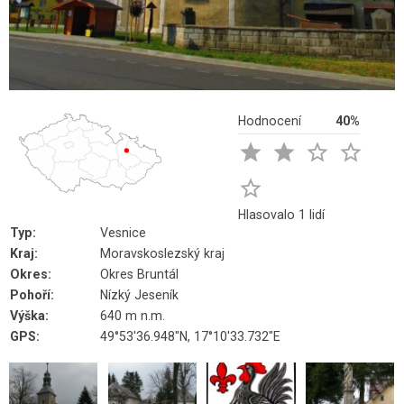
Hodnocení
40%





Hlasovalo 1 lidí
Typ:
Vesnice
Kraj:
Moravskoslezský kraj
Okres:
Okres Bruntál
Pohoří:
Nízký Jeseník
Výška:
640 m n.m.
GPS:
49°53'36.948"N, 17°10'33.732"E