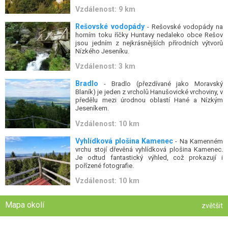
Vzdálenost: 9 km
Rešovské vodopády
- Rešovské vodopády na
horním toku říčky Huntavy nedaleko obce Rešov
jsou jedním z nejkrásnějších přírodních výtvorů
Nízkého Jeseníku.
Vzdálenost: 3 km
Bradlo
- Bradlo (přezdívané jako Moravský
Blaník) je jeden z vrcholů Hanušovické vrchoviny, v
předělu mezi úrodnou oblastí Hané a Nízkým
Jeseníkem.
Vzdálenost: 10 km
Vyhlídková plošina Kamenec
- Na Kamenném
vrchu stojí dřevěná vyhlídková plošina Kamenec.
Je odtud fantastický výhled, což prokazují i
pořízené fotografie.
Vzdálenost: 10 km
Mapa okolí
zvětšit