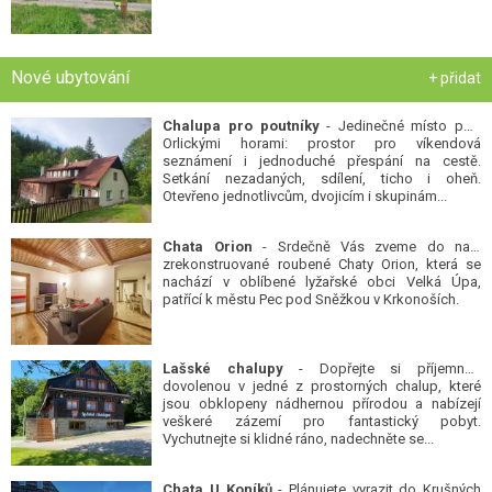
Nové ubytování
+ přidat
Chalupa pro poutníky
- Jedinečné místo pod
Orlickými horami: prostor pro víkendová
seznámení i jednoduché přespání na cestě.
Setkání nezadaných, sdílení, ticho i oheň.
Otevřeno jednotlivcům, dvojicím i skupinám...
Chata Orion
- Srdečně Vás zveme do naší
zrekonstruované roubené Chaty Orion, která se
nachází v oblíbené lyžařské obci Velká Úpa,
patřící k městu Pec pod Sněžkou v Krkonoších.
Lašské chalupy
- Dopřejte si příjemnou
dovolenou v jedné z prostorných chalup, které
jsou obklopeny nádhernou přírodou a nabízejí
veškeré zázemí pro fantastický pobyt.
Vychutnejte si klidné ráno, nadechněte se...
Chata U Koníků
- Plánujete vyrazit do Krušných