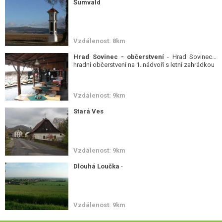
Šumvald
Vzdálenost: 8km
Hrad Sovinec - občerstvení
- Hrad Sovinec -
hradní občerstvení na 1. nádvoří s letní zahrádkou
Vzdálenost: 9km
Stará Ves
Vzdálenost: 9km
Dlouhá Loučka
-
Vzdálenost: 9km