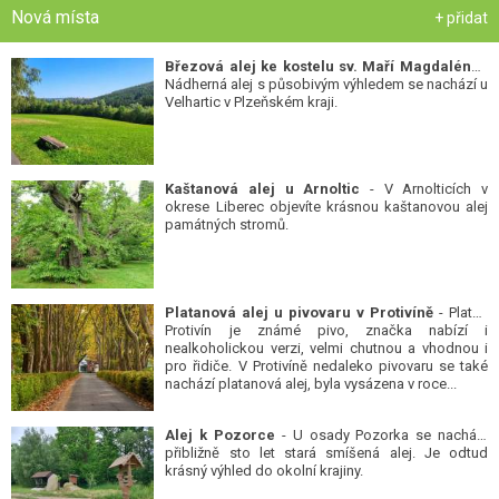
Nová místa
+ přidat
Březová alej ke kostelu sv. Maří Magdalény
-
Nádherná alej s působivým výhledem se nachází u
Velhartic v Plzeňském kraji.
Kaštanová alej u Arnoltic
- V Arnolticích v
okrese Liberec objevíte krásnou kaštanovou alej
památných stromů.
Platanová alej u pivovaru v Protivíně
- Platan
Protivín je známé pivo, značka nabízí i
nealkoholickou verzi, velmi chutnou a vhodnou i
pro řidiče. V Protivíně nedaleko pivovaru se také
nachází platanová alej, byla vysázena v roce...
Alej k Pozorce
- U osady Pozorka se nachází
přibližně sto let stará smíšená alej. Je odtud
krásný výhled do okolní krajiny.