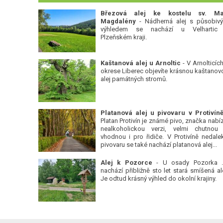
Březová alej ke kostelu sv. Ma
Magdalény
- Nádherná alej s působiv
výhledem se nachází u Velhartic
Plzeňském kraji.
Kaštanová alej u Arnoltic
- V Arnolticích
okrese Liberec objevíte krásnou kaštanov
alej památných stromů.
Platan Protivín je známé pivo, značka nabízí
nealkoholickou verzi, velmi chutnou
vhodnou i pro řidiče. V Protivíně nedale
pivovaru se také nachází platanová alej...
Alej k Pozorce
- U osady Pozorka 
nachází přibližně sto let stará smíšená ale
Je odtud krásný výhled do okolní krajiny.