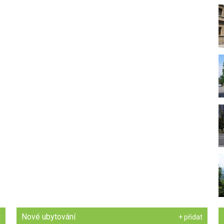
Nové ubytování
t
+ přidat