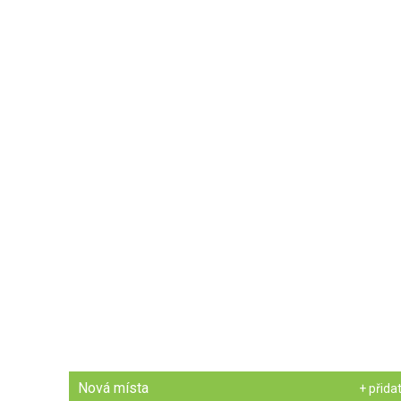
Nová místa
+ přida