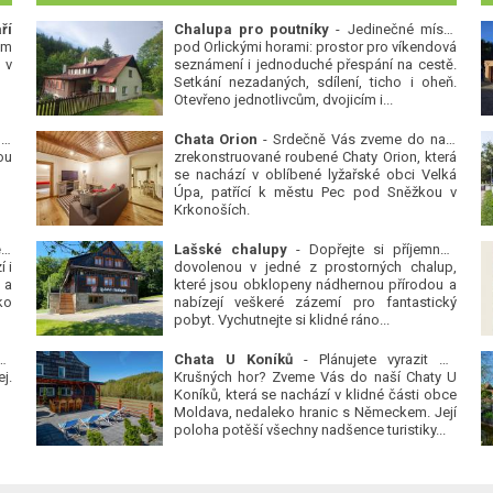
ří
Chalupa pro poutníky
- Jedinečné místo
ým
pod Orlickými horami: prostor pro víkendová
 v
seznámení i jednoduché přespání na cestě.
Setkání nezadaných, sdílení, ticho i oheň.
Otevřeno jednotlivcům, dvojicím i...
 v
Chata Orion
- Srdečně Vás zveme do naší
ou
zrekonstruované roubené Chaty Orion, která
se nachází v oblíbené lyžařské obci Velká
Úpa, patřící k městu Pec pod Sněžkou v
Krkonoších.
Platanová alej u pivovaru v Protivíně
-
Lašské chalupy
- Dopřejte si příjemnou
 i
dovolenou v jedné z prostorných chalup,
 a
které jsou obklopeny nádhernou přírodou a
ko
nabízejí veškeré zázemí pro fantastický
pobyt. Vychutnejte si klidné ráno...
se
Chata U Koníků
- Plánujete vyrazit do
j.
Krušných hor? Zveme Vás do naší Chaty U
Koníků, která se nachází v klidné části obce
Moldava, nedaleko hranic s Německem. Její
poloha potěší všechny nadšence turistiky...