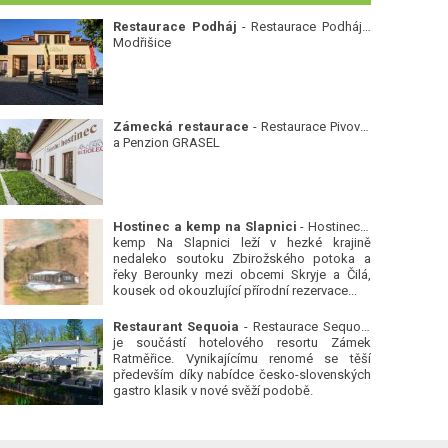
Restaurace Podháj
- Restaurace Podháj -
Modřišice
Zámecká restaurace
- Restaurace Pivovar
a Penzion GRASEL
Hostinec a kemp na Slapnici
- Hostinec a
kemp Na Slapnici leží v hezké krajině
nedaleko soutoku Zbirožského potoka a
řeky Berounky mezi obcemi Skryje a Čilá,
kousek od okouzlující přírodní rezervace...
Restaurant Sequoia
- Restaurace Sequoia
je součástí hotelového resortu Zámek
Ratměřice. Vynikajícímu renomé se těší
především díky nabídce česko-slovenských
gastro klasik v nové svěží podobě.