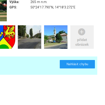
Výška:
265 m n.m.
GPS:
50°24'17.790"N, 14°18'3.272"E
Nahlásit chybu