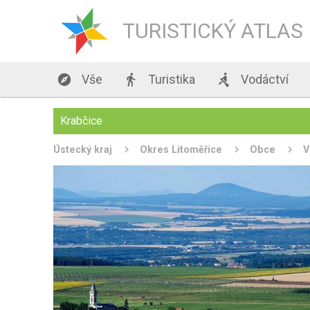
TURISTICKÝ ATLAS

Vše

Turistika

Vodáctví
Krabčice
Ústecký kraj
Okres Litoměřice
Obce
V