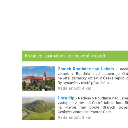
Krabčice - památky a zajímavosti v okolí
Zámek Roudnice nad Labem
- Barok
zámek v Roudnici nad Labem je čtvr
největší zámecký objekt v České republic
Byl vystavěn v místě původního...
Vzdálenost: 4 km
Hora Říp
- Nedaleko Roudnice nad Lab
vystupuje z rovinné České tabule hora Ří
na kterou měl podle Starých pověs
Českých vystoupat Praotec Čech.
Vzdálenost: 3 km