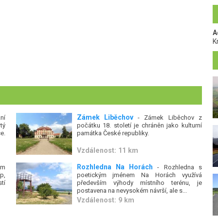
A
K
Zámek Liběchov
ní
- Zámek Liběchov z
tý
počátku 18. století je chráněn jako kulturní
e.
památka České republiky.
Vzdálenost: 11 km
Rozhledna Na Horách
em
- Rozhledna s
p,
poetickým jménem Na Horách využívá
tí
především výhody místního terénu, je
postavena na nevysokém návrší, ale s...
Vzdálenost: 9 km