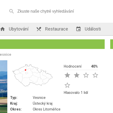


Ubytování

Restaurace

Události
esnice
Hodnocení
40%





Hlasovalo 1 lidí
Typ:
Vesnice
Kraj:
Ústecký kraj
Okres:
Okres Litoměřice