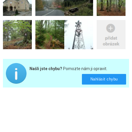
Našli jste chybu?
Pomozte nám ji opravit.
Nahlásit chybu