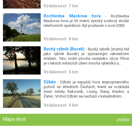
Vzdálenost: 7 km
Rozhledna Mackova hora
- Rozhledna
Mackova hora je 36 metrů vysoký ocelový stožár
telefonních operátorů. Byl postaven v roce 2000.
Vzdálenost: 8 km
Bucký rybník (Bucek)
- Bucký rybník (známý též
jako rybník Bucek) je významným rekreačním
místem. Tato vodní plocha nedaleko obce Třtice
je v letních měsících cílem mnoha výletníků a...
Vzdálenost: 5 km
Džbán
- Džbán je nejvyšší hora stejnojmenného
pohoří ve středních Čechách, které se rozkládá
mezi městy Rakovník, Louny, Slaný, Kladno a
Žatec. Vrchol Džbán se nachází v katastrálním...
Vzdálenost: 4 km
Mapa okolí
zvětšit