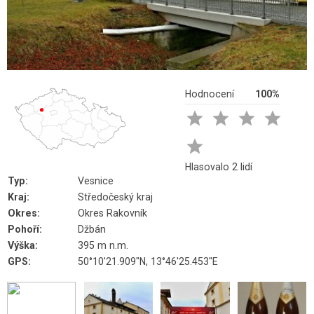
Hodnocení
100%





Hlasovalo 2 lidí
Typ:
Vesnice
Kraj:
Středočeský kraj
Okres:
Okres Rakovník
Pohoří:
Džbán
Výška:
395 m n.m.
GPS:
50°10'21.909"N, 13°46'25.453"E