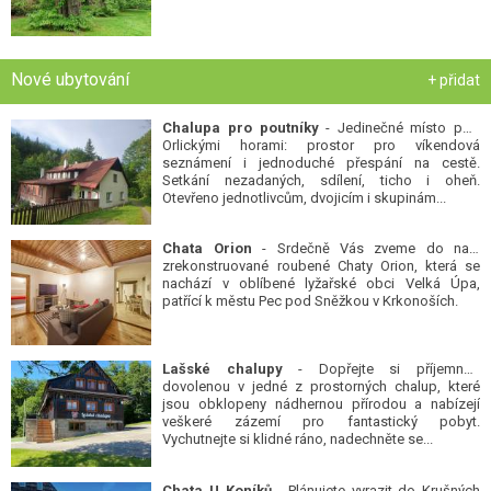
Nové ubytování
+ přidat
Chalupa pro poutníky
- Jedinečné místo pod
Orlickými horami: prostor pro víkendová
seznámení i jednoduché přespání na cestě.
Setkání nezadaných, sdílení, ticho i oheň.
Otevřeno jednotlivcům, dvojicím i skupinám...
Chata Orion
- Srdečně Vás zveme do naší
zrekonstruované roubené Chaty Orion, která se
nachází v oblíbené lyžařské obci Velká Úpa,
patřící k městu Pec pod Sněžkou v Krkonoších.
Lašské chalupy
- Dopřejte si příjemnou
dovolenou v jedné z prostorných chalup, které
jsou obklopeny nádhernou přírodou a nabízejí
veškeré zázemí pro fantastický pobyt.
Vychutnejte si klidné ráno, nadechněte se...
Chata U Koníků
- Plánujete vyrazit do Krušných