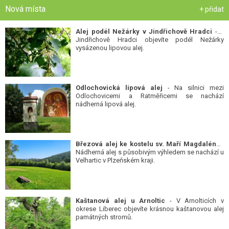
Nová místa
+ přidat
Alej podél Nežárky v Jindřichově Hradci
- V
Jindřichově Hradci objevíte podél Nežárky
vysázenou lipovou alej.
Odlochovická lipová alej
- Na silnici mezi
Odlochovicemi a Ratměřicemi se nachází
nádherná lipová alej.
Březová alej ke kostelu sv. Maří Magdalény
-
Nádherná alej s působivým výhledem se nachází u
Velhartic v Plzeňském kraji.
Kaštanová alej u Arnoltic
- V Arnolticích v
okrese Liberec objevíte krásnou kaštanovou alej
památných stromů.