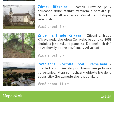
Zámek Březnice
- Zámek Březnice je v
současné době státním zámkem a spravuje jej
Národní památkový ústav. Zámek je přístupný
veřejnosti.
Vzdálenost: 6 km
Zřícenina hradu Křikava
- Zřícenina hradu
Křikava nedaleko obce Černívsko je od roku 1958
chráněna jako kulturní památka. Do dnešních dnů
se zachovaly pouze pozůstatky zdiva nad...
Vzdálenost: 5 km
Rozhledna Rožmitál pod Třemšínem
-
Rozhledna v Rožmitálu pod Třemšínem je bývalá
trafostanice, která se nachází v objektu bývalého
socialistického zemědělského podniku...
Vzdálenost: 11 km
Mapa okolí
zvětšit