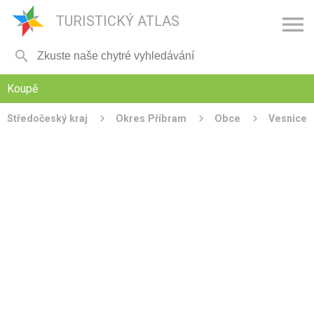

TURISTICKÝ ATLAS

Koupě
Středočeský kraj
Okres Příbram
Obce
Vesnice