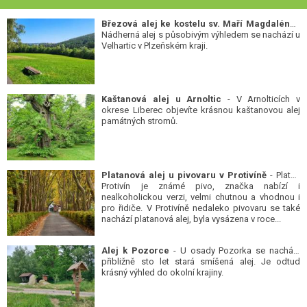
Březová alej ke kostelu sv. Maří Magdalény
-
Nádherná alej s působivým výhledem se nachází u
Velhartic v Plzeňském kraji.
Kaštanová alej u Arnoltic
- V Arnolticích v
okrese Liberec objevíte krásnou kaštanovou alej
památných stromů.
Platanová alej u pivovaru v Protivíně
- Platan
Protivín je známé pivo, značka nabízí i
nealkoholickou verzi, velmi chutnou a vhodnou i
pro řidiče. V Protivíně nedaleko pivovaru se také
nachází platanová alej, byla vysázena v roce...
Alej k Pozorce
- U osady Pozorka se nachází
přibližně sto let stará smíšená alej. Je odtud
krásný výhled do okolní krajiny.