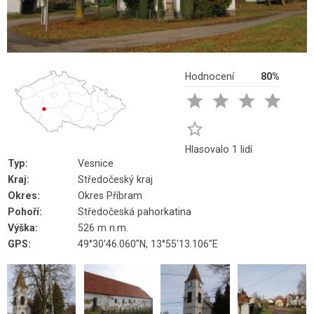
Hodnocení
80%





Hlasovalo 1 lidí
Typ:
Vesnice
Kraj:
Středočeský kraj
Okres:
Okres Příbram
Pohoří:
Středočeská pahorkatina
Výška:
526 m n.m.
GPS:
49°30'46.060"N, 13°55'13.106"E