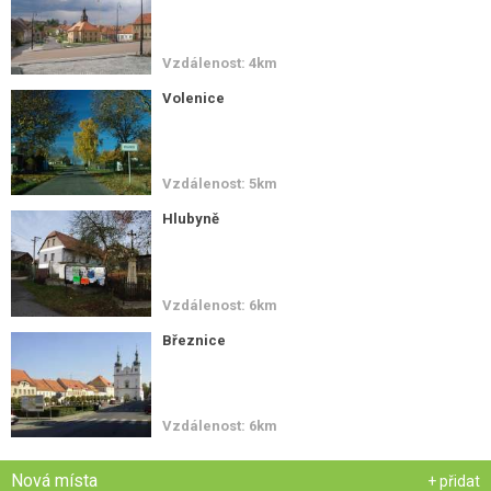
Vzdálenost: 4km
Volenice
Vzdálenost: 5km
Hlubyně
Vzdálenost: 6km
Březnice
Vzdálenost: 6km
Nová místa
+ přidat