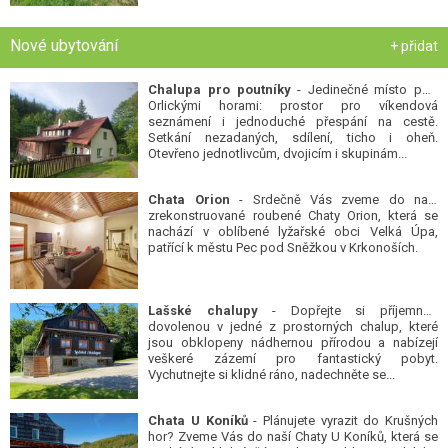
Nové ubytování
+ přidat
Chalupa pro poutníky
- Jedinečné místo pod
Orlickými horami: prostor pro víkendová
seznámení i jednoduché přespání na cestě.
Setkání nezadaných, sdílení, ticho i oheň.
Otevřeno jednotlivcům, dvojicím i skupinám...
Chata Orion
- Srdečně Vás zveme do naší
zrekonstruované roubené Chaty Orion, která se
nachází v oblíbené lyžařské obci Velká Úpa,
patřící k městu Pec pod Sněžkou v Krkonoších.
Lašské chalupy
- Dopřejte si příjemnou
dovolenou v jedné z prostorných chalup, které
jsou obklopeny nádhernou přírodou a nabízejí
veškeré zázemí pro fantastický pobyt.
Vychutnejte si klidné ráno, nadechněte se...
Chata U Koníků
- Plánujete vyrazit do Krušných
hor? Zveme Vás do naší Chaty U Koníků, která se