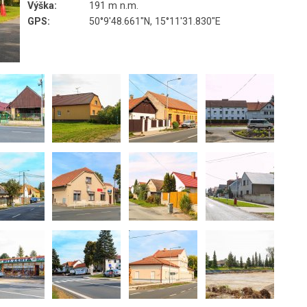
Výška:
191 m n.m.
GPS:
50°9'48.661"N, 15°11'31.830"E