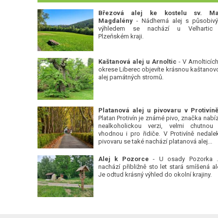
Březová alej ke kostelu sv. Ma
Magdalény
- Nádherná alej s působiv
výhledem se nachází u Velhartic
Plzeňském kraji.
Kaštanová alej u Arnoltic
- V Arnolticích
okrese Liberec objevíte krásnou kaštanov
alej památných stromů.
Platan Protivín je známé pivo, značka nabízí
nealkoholickou verzi, velmi chutnou
vhodnou i pro řidiče. V Protivíně nedale
pivovaru se také nachází platanová alej...
Alej k Pozorce
- U osady Pozorka 
nachází přibližně sto let stará smíšená ale
Je odtud krásný výhled do okolní krajiny.