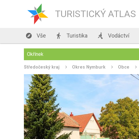
TURISTICKÝ ATLAS

Vše

Turistika

Vodáctví
Okřínek
Středočeský kraj
Okres Nymburk
Obce