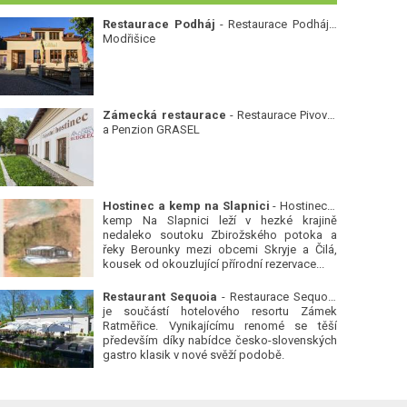
Restaurace Podháj
- Restaurace Podháj -
Modřišice
Zámecká restaurace
- Restaurace Pivovar
a Penzion GRASEL
Hostinec a kemp na Slapnici
- Hostinec a
kemp Na Slapnici leží v hezké krajině
nedaleko soutoku Zbirožského potoka a
řeky Berounky mezi obcemi Skryje a Čilá,
kousek od okouzlující přírodní rezervace...
Restaurant Sequoia
- Restaurace Sequoia
je součástí hotelového resortu Zámek
Ratměřice. Vynikajícímu renomé se těší
především díky nabídce česko-slovenských
gastro klasik v nové svěží podobě.