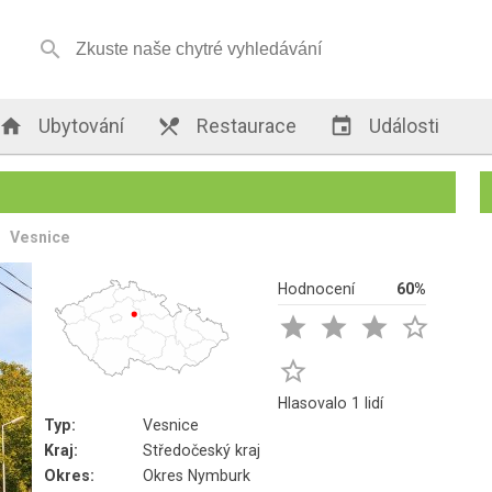


Ubytování

Restaurace

Události
Vesnice
Hodnocení
60%





Hlasovalo 1 lidí
Typ:
Vesnice
Kraj:
Středočeský kraj
Okres:
Okres Nymburk