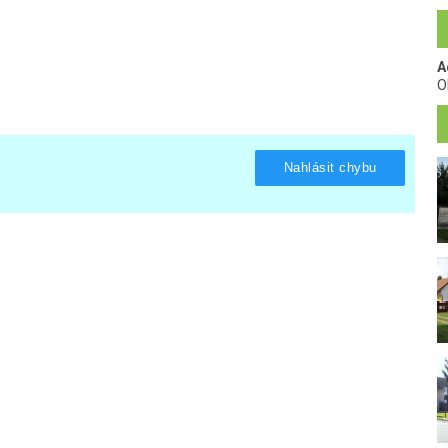
A
O
Nahlásit chybu