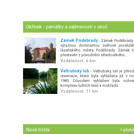
Okřínek - památky a zajímavosti v okolí
Zámek Poděbrady
- Zámek Poděbrady 
výraznou dominantou světově proslulé
lázeňského města Poděbrady. Zámek b
přestavěn z původního středověkého...
Vzdálenost: 6 km
Veltrubský luh
- Veltrubský luh je přírod
reservace, která byla vyhlášena již v ro
1985. Důvodem vyhlášení byla ochra
komplexu lužních lesů a mokřadů.
Vzdálenost: 11 km
Nová místa
+ přida