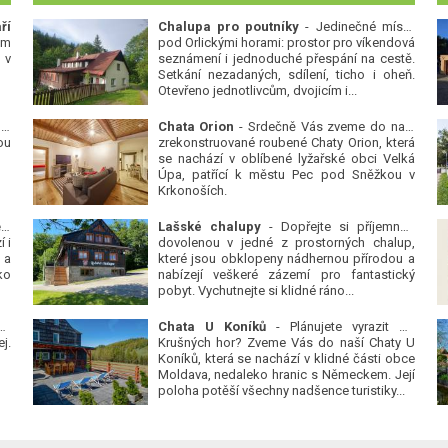
ří
Chalupa pro poutníky
- Jedinečné místo
ým
pod Orlickými horami: prostor pro víkendová
 v
seznámení i jednoduché přespání na cestě.
Setkání nezadaných, sdílení, ticho i oheň.
Otevřeno jednotlivcům, dvojicím i...
 v
Chata Orion
- Srdečně Vás zveme do naší
ou
zrekonstruované roubené Chaty Orion, která
se nachází v oblíbené lyžařské obci Velká
Úpa, patřící k městu Pec pod Sněžkou v
Krkonoších.
Platanová alej u pivovaru v Protivíně
-
Lašské chalupy
- Dopřejte si příjemnou
 i
dovolenou v jedné z prostorných chalup,
 a
které jsou obklopeny nádhernou přírodou a
ko
nabízejí veškeré zázemí pro fantastický
pobyt. Vychutnejte si klidné ráno...
se
Chata U Koníků
- Plánujete vyrazit do
j.
Krušných hor? Zveme Vás do naší Chaty U
Koníků, která se nachází v klidné části obce
Moldava, nedaleko hranic s Německem. Její
poloha potěší všechny nadšence turistiky...