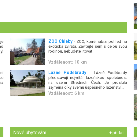
ZOO Chleby
je
- ZOO, které nabízí pohled na
ho
exotická zvířata. Zavítejte sem s celou svou
yl
rodinou, nebudete litovat.
Vzdálenost: 10 km
Lázně Poděbrady
ní
- Lázně Poděbrady
ce
představují největší lázeňskou společnost
na
na území Středních Čech. Je proslulá
zejména díky svému úspěšného lázeňství...
Vzdálenost: 6 km
Nové ubytování
t
+ přidat