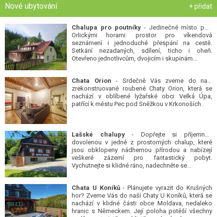
Nové ubytování
+ přidat
Chalupa pro poutníky
- Jedinečné místo pod
Orlickými horami: prostor pro víkendová
seznámení i jednoduché přespání na cestě.
Setkání nezadaných, sdílení, ticho i oheň.
Otevřeno jednotlivcům, dvojicím i skupinám...
Chata Orion
- Srdečně Vás zveme do naší
zrekonstruované roubené Chaty Orion, která se
nachází v oblíbené lyžařské obci Velká Úpa,
patřící k městu Pec pod Sněžkou v Krkonoších.
Lašské chalupy
- Dopřejte si příjemnou
dovolenou v jedné z prostorných chalup, které
jsou obklopeny nádhernou přírodou a nabízejí
veškeré zázemí pro fantastický pobyt.
Vychutnejte si klidné ráno, nadechněte se...
Chata U Koníků
- Plánujete vyrazit do Krušných
hor? Zveme Vás do naší Chaty U Koníků, která se
nachází v klidné části obce Moldava, nedaleko
hranic s Německem. Její poloha potěší všechny