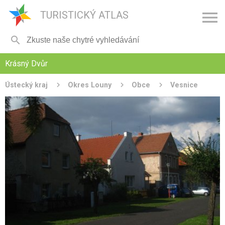

TURISTICKÝ ATLAS

Krásný Dvůr
Ústecký kraj
Okres Louny
Obce
Vesnice