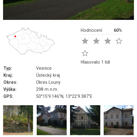
Hodnocení
60%





Hlasovalo 1 lidí
Typ:
Vesnice
Kraj:
Ústecký kraj
Okres:
Okres Louny
Výška:
298 m n.m.
GPS:
50°15'9.146"N, 13°22'9.387"E