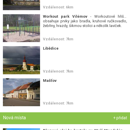
Vzdálenost: 6km
Workout park Vilémov
- Workoutové hřiště
obsahuje prvky jako bradla, kruhové ručkovadlo,
žebřiny, hrazdy, šikmou stolici a několik laviček.
Vzdálenost: 7km
Libědice
Vzdálenost: 7km
Mašťov
Vzdálenost: 7km
Nová místa
+ přidat