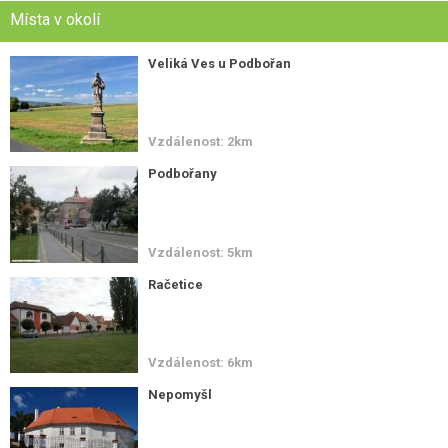
Místa v okolí
Veliká Ves u Podbořan
Vzdálenost: 2km
Podbořany
Vzdálenost: 5km
Račetice
Vzdálenost: 6km
Nepomyšl