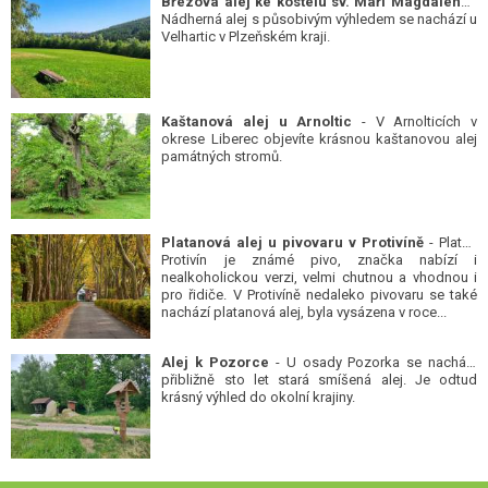
Březová alej ke kostelu sv. Maří Magdalény
-
Nádherná alej s působivým výhledem se nachází u
Velhartic v Plzeňském kraji.
Kaštanová alej u Arnoltic
- V Arnolticích v
okrese Liberec objevíte krásnou kaštanovou alej
památných stromů.
Platanová alej u pivovaru v Protivíně
- Platan
Protivín je známé pivo, značka nabízí i
nealkoholickou verzi, velmi chutnou a vhodnou i
pro řidiče. V Protivíně nedaleko pivovaru se také
nachází platanová alej, byla vysázena v roce...
Alej k Pozorce
- U osady Pozorka se nachází
přibližně sto let stará smíšená alej. Je odtud
krásný výhled do okolní krajiny.