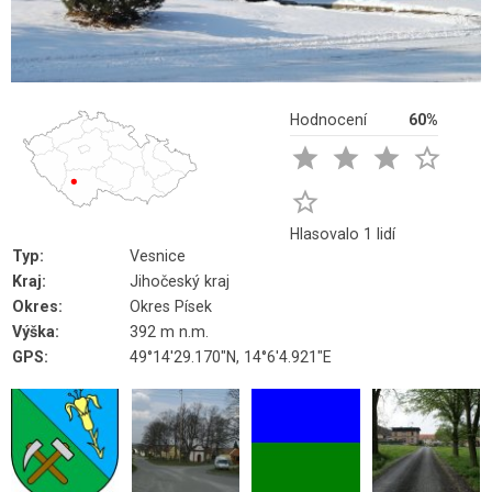
Hodnocení
60%





Hlasovalo 1 lidí
Typ:
Vesnice
Kraj:
Jihočeský kraj
Okres:
Okres Písek
Výška:
392 m n.m.
GPS:
49°14'29.170"N, 14°6'4.921"E