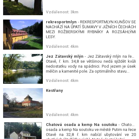
Vzdálenost: 3km
rekresportmlyn
- REKRESPORTMLYN KUNŠOV SE
NACHÁZÍ NA ŮPATÍ ŠUMAVY V JIŽNÍCH ČECHÁCH
MEZI ROŽBERSKÝMI RYBNÍKY A ROZSÁHLÝMI
LESY.
Vzdálenost: 4km
Jez Zátavský mlýn
- Jez Zátavský mlýn na řece
Otavě, ř. km. 34,8 se většinou nedá sjíždět kvůli
nedostatku vody na spádnici. Pod jezem je úsek
mělčin a kamenité pole. Za optimálního stavu...
Vzdálenost: 4km
Kestřany
Vzdálenost: 4km
Chatová osada a kemp Na soutoku
- Chatová
osada a kemp Na soutoku ve městě Putim na řece
Otavě na 32,8 ř. km nabízí ubytování ve 20