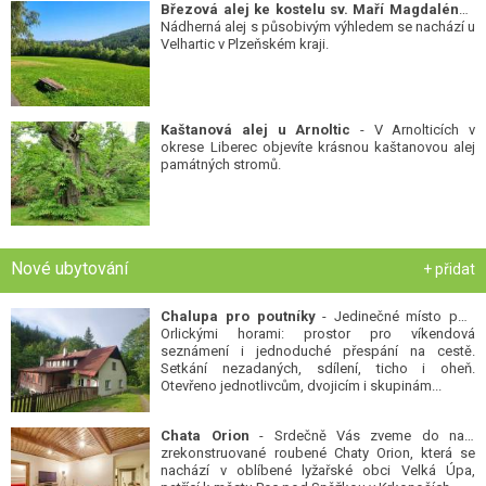
Březová alej ke kostelu sv. Maří Magdalény
-
Nádherná alej s působivým výhledem se nachází u
Velhartic v Plzeňském kraji.
Kaštanová alej u Arnoltic
- V Arnolticích v
okrese Liberec objevíte krásnou kaštanovou alej
památných stromů.
Nové ubytování
+ přidat
Chalupa pro poutníky
- Jedinečné místo pod
Orlickými horami: prostor pro víkendová
seznámení i jednoduché přespání na cestě.
Setkání nezadaných, sdílení, ticho i oheň.
Otevřeno jednotlivcům, dvojicím i skupinám...
Chata Orion
- Srdečně Vás zveme do naší
zrekonstruované roubené Chaty Orion, která se
nachází v oblíbené lyžařské obci Velká Úpa,