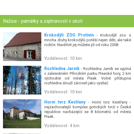
Ražice - památky a zajímavosti v okolí
Krokodýlí ZOO Protivín
- Krokodýlí zoo s
mnoha druhy krokodýlů potěší nejen děti, ale také
rodiče. Navštívit jej můžete již od roku 2008.
Vzdálenost: 10 km
Rozhledna Jarník
- Rozhledna Jarník se vypíná
v zalesněném Přírodním parku Písecké hory, 2 km
východně od města Písek. Volně přístupná
rozhledna slouží zároveň jako vysílač.
Vzdálenost: 10 km
Horní tvrz Kestřany
- Horní tvrz Kestřany -
nejzachovalejší komplex gotických tvrzí v České
republice nacházející se 8 kilometrů od města
Písek.
Vzdálenost: 4 km