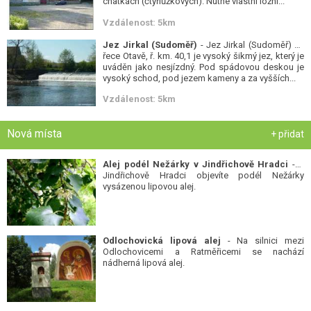
chatkách (čtyřlůžkových). Nutné vlastní ložní...
Vzdálenost: 5km
Jez Jirkal (Sudoměř)
- Jez Jirkal (Sudoměř) na
řece Otavě, ř. km. 40,1 je vysoký šikmý jez, který je
uváděn jako nesjízdný. Pod spádovou deskou je
vysoký schod, pod jezem kameny a za vyšších...
Vzdálenost: 5km
Nová místa
+ přidat
Alej podél Nežárky v Jindřichově Hradci
- V
Jindřichově Hradci objevíte podél Nežárky
vysázenou lipovou alej.
Odlochovická lipová alej
- Na silnici mezi
Odlochovicemi a Ratměřicemi se nachází
nádherná lipová alej.