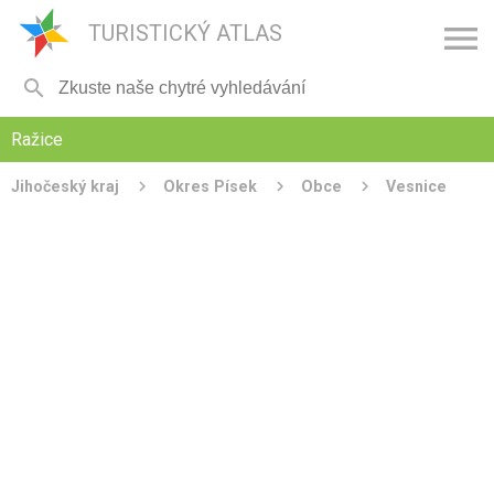

TURISTICKÝ ATLAS

Ražice
Jihočeský kraj
Okres Písek
Obce
Vesnice