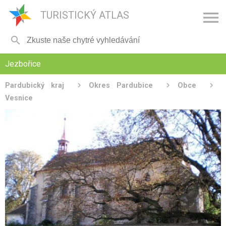

TURISTICKÝ ATLAS

Jezbořice
Pardubický kraj
Okres Pardubice
Obce
Vesnice