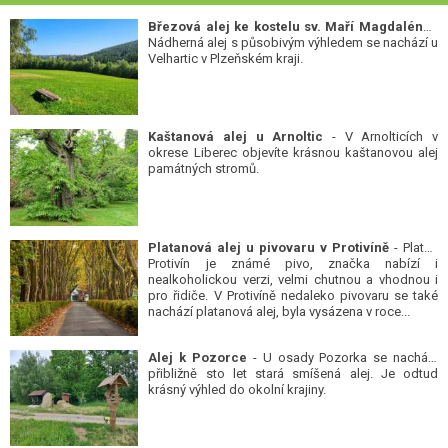
Březová alej ke kostelu sv. Maří Magdalény
-
Nádherná alej s působivým výhledem se nachází u
Velhartic v Plzeňském kraji.
Kaštanová alej u Arnoltic
- V Arnolticích v
okrese Liberec objevíte krásnou kaštanovou alej
památných stromů.
Platanová alej u pivovaru v Protivíně
- Platan
Protivín je známé pivo, značka nabízí i
nealkoholickou verzi, velmi chutnou a vhodnou i
pro řidiče. V Protivíně nedaleko pivovaru se také
nachází platanová alej, byla vysázena v roce...
Alej k Pozorce
- U osady Pozorka se nachází
přibližně sto let stará smíšená alej. Je odtud
krásný výhled do okolní krajiny.