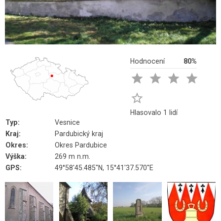
Hodnocení
80%





Hlasovalo 1 lidí
Typ:
Vesnice
Kraj:
Pardubický kraj
Okres:
Okres Pardubice
Výška:
269 m n.m.
GPS:
49°58'45.485"N, 15°41'37.570"E