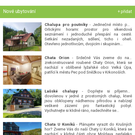
Nové ubytování
+ přidat
Chalupa pro poutníky
- Jedinečné místo pod
Orlickými horami: prostor pro víkendová
seznámení i jednoduché přespání na cestě.
Setkání nezadaných, sdílení, ticho i oheň.
Otevřeno jednotlivcům, dvojicím i skupinám...
Chata Orion
- Srdečně Vás zveme do naší
zrekonstruované roubené Chaty Orion, která se
nachází v oblíbené lyžařské obci Velká Úpa,
patřící k městu Pec pod Sněžkou v Krkonoších.
Lašské chalupy
- Dopřejte si příjemnou
dovolenou v jedné z prostorných chalup, které
jsou obklopeny nádhernou přírodou a nabízejí
veškeré zázemí pro fantastický pobyt.
Vychutnejte si klidné ráno, nadechněte se...
Chata U Koníků
- Plánujete vyrazit do Krušných
hor? Zveme Vás do naší Chaty U Koníků, která se
nachází v klidné části obce Moldava, nedaleko