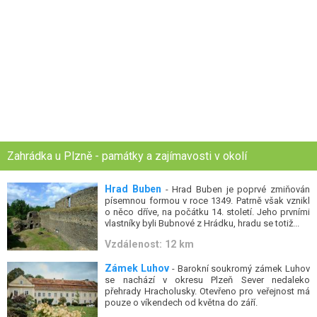
Zahrádka u Plzně - památky a zajímavosti v okolí
Hrad Buben
- Hrad Buben je poprvé zmiňován
písemnou formou v roce 1349. Patrně však vznikl
o něco dříve, na počátku 14. století. Jeho prvními
vlastníky byli Bubnové z Hrádku, hradu se totiž...
Vzdálenost: 12 km
Zámek Luhov
- Barokní soukromý zámek Luhov
se nachází v okresu Plzeň Sever nedaleko
přehrady Hracholusky. Otevřeno pro veřejnost má
pouze o víkendech od května do září.