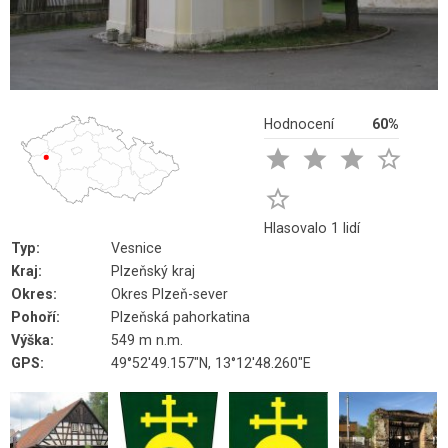
Hodnocení
60%





Hlasovalo 1 lidí
Typ:
Vesnice
Kraj:
Plzeňský kraj
Okres:
Okres Plzeň-sever
Pohoří:
Plzeňská pahorkatina
Výška:
549 m n.m.
GPS:
49°52'49.157"N, 13°12'48.260"E