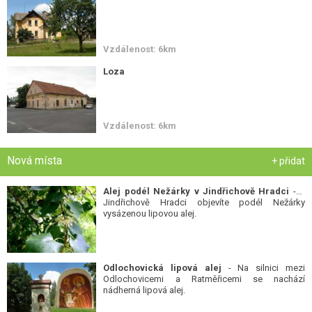
Vzdálenost: 6km
Loza
Vzdálenost: 6km
Nová místa
+ přidat
Alej podél Nežárky v Jindřichově Hradci
- V
Jindřichově Hradci objevíte podél Nežárky
vysázenou lipovou alej.
Odlochovická lipová alej
- Na silnici mezi
Odlochovicemi a Ratměřicemi se nachází
nádherná lipová alej.