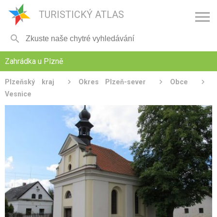

TURISTICKÝ ATLAS

Zahrádka u Plzně
Plzeňský kraj
Okres Plzeň-sever
Obce
Vesnice