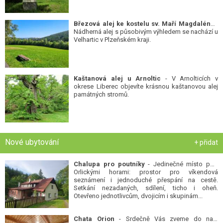
Březová alej ke kostelu sv. Maří Magdalény
-
Nádherná alej s působivým výhledem se nachází u
Velhartic v Plzeňském kraji.
Kaštanová alej u Arnoltic
- V Arnolticích v
okrese Liberec objevíte krásnou kaštanovou alej
památných stromů.
Nové ubytování
+ přidat
Chalupa pro poutníky
- Jedinečné místo pod
Orlickými horami: prostor pro víkendová
seznámení i jednoduché přespání na cestě.
Setkání nezadaných, sdílení, ticho i oheň.
Otevřeno jednotlivcům, dvojicím i skupinám...
Chata Orion
- Srdečně Vás zveme do naší