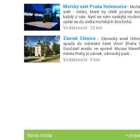
Mořský svět Praha Holešovice
- Mořs
svět - místo, které by chtěl poznat sn
každý z nás. Nyní se nám naskýtá možno
vydat se do světa mořských živočichů.
Vzdálenost: 12 km
Zámek Ctěnice
- Zámecký areál Ctěni
spadá do městské části Vinoř (Praha 9
Součástí areálu ve správě Muzea hlavní
města Prahy je zámek, zámecký park...
Vzdálenost: 9 km
Nová místa
+ přida