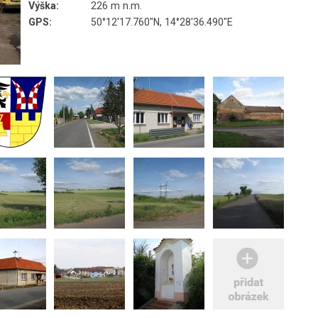
Výška:
226 m n.m.
GPS:
50°12'17.760"N, 14°28'36.490"E