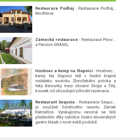
Restaurace Podháj
- Restaurace Podháj -
Modřišice
Zámecká restaurace
- Restaurace Pivovar
a Penzion GRASEL
Hostinec a kemp na Slapnici
- Hostinec a
kemp Na Slapnici leží v hezké krajině
nedaleko soutoku Zbirožského potoka a
řeky Berounky mezi obcemi Skryje a Čilá,
kousek od okouzlující přírodní rezervace...
Restaurant Sequoia
- Restaurace Sequoia
je součástí hotelového resortu Zámek
Ratměřice. Vynikajícímu renomé se těší
především díky nabídce česko-slovenských
gastro klasik v nové svěží podobě.