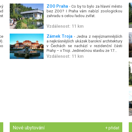
ZOO Praha
ký
- Co by to bylo za hlavní město
ad
bez ZOO? I Praha vám nabízí zoologickou
st
zahradu s celou řadou zvířat.
Vzdálenost: 11 km
Zámek Troja
ce
- Jedna z nejvýznamnějších
).
a nejkrásnějších ukázek barokní architektury
ho
v Čechách se nachází v rezidenční části
Prahy – v Troji. Jedinečnou stavbu ze 17...
Vzdálenost: 11 km
Nové ubytování
t
+ přidat