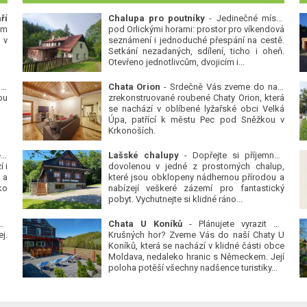
ří
Chalupa pro poutníky
- Jedinečné místo
ým
pod Orlickými horami: prostor pro víkendová
 v
seznámení i jednoduché přespání na cestě.
Setkání nezadaných, sdílení, ticho i oheň.
Otevřeno jednotlivcům, dvojicím i...
 v
Chata Orion
- Srdečně Vás zveme do naší
ou
zrekonstruované roubené Chaty Orion, která
se nachází v oblíbené lyžařské obci Velká
Úpa, patřící k městu Pec pod Sněžkou v
Krkonoších.
Platanová alej u pivovaru v Protivíně
-
Lašské chalupy
- Dopřejte si příjemnou
 i
dovolenou v jedné z prostorných chalup,
 a
které jsou obklopeny nádhernou přírodou a
ko
nabízejí veškeré zázemí pro fantastický
pobyt. Vychutnejte si klidné ráno...
se
Chata U Koníků
- Plánujete vyrazit do
j.
Krušných hor? Zveme Vás do naší Chaty U
Koníků, která se nachází v klidné části obce
Moldava, nedaleko hranic s Německem. Její
poloha potěší všechny nadšence turistiky...