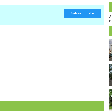
Nahlásit chybu
A
B