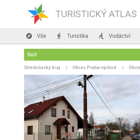
TURISTICKÝ ATLAS

Vše

Turistika

Vodáctví
Bašť
Středočeský kraj
Okres Praha-východ
Obc