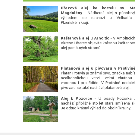
Březová alej ke kostelu sv. Ma
Magdalény
- Nádherná alej s působiv
výhledem se nachází u Velhartic
Plzeňském kraji.
Kaštanová alej u Arnoltic
- V Arnolticích
okrese Liberec objevíte krásnou kaštanov
alej památných stromů.
Platan Protivín je známé pivo, značka nabízí
nealkoholickou verzi, velmi chutnou
vhodnou i pro řidiče. V Protivíně nedale
pivovaru se také nachází platanová alej...
Alej k Pozorce
- U osady Pozorka 
nachází přibližně sto let stará smíšená ale
Je odtud krásný výhled do okolní krajiny.