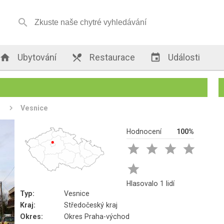


Ubytování

Restaurace

Události
e
Vesnice
Hodnocení
100%





Hlasovalo 1 lidí
Typ:
Vesnice
Kraj:
Středočeský kraj
Okres:
Okres Praha-východ