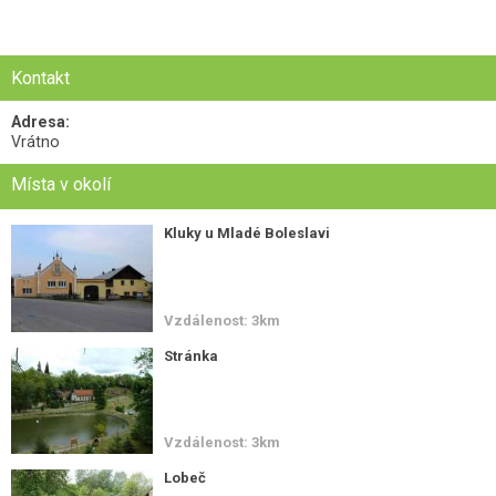
Kontakt
Adresa:
Vrátno
Místa v okolí
Kluky u Mladé Boleslavi
Vzdálenost: 3km
Stránka
Vzdálenost: 3km
Lobeč