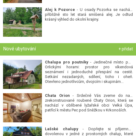
Alej k Pozorce
- U osady Pozorka se nachází
přibližně sto let stará smíšená alej. Je odtud
krásný výhled do okolní krajiny.
Nové ubytování
+ přidat
Chalupa pro poutníky
- Jedinečné místo pod
Orlickými horami: prostor pro víkendová
seznámení i jednoduché přespání na cestě.
Setkání nezadaných, sdílení, ticho i oheň.
Otevřeno jednotlivcům, dvojicím i skupinám...
Chata Orion
- Srdečně Vás zveme do naší
zrekonstruované roubené Chaty Orion, která se
nachází v oblíbené lyžařské obci Velká Úpa,
patřící k městu Pec pod Sněžkou v Krkonoších.
Lašské chalupy
- Dopřejte si příjemnou
dovolenou v jedné z prostorných chalup, které