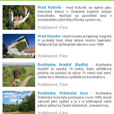
Hrad Kokořín
- Hrad Kokořín se vyjímá jako
historický klenot v Chráněné krajinné oblasti
Kokořínsko. Nachází se uprostřed lesů v
romantickém údolí říčky Pšovky, vysoko na...
Vzdálenost: 9 km
Hrad Houska
- Hrad Houska je tajemný, magický
či prokletý hrad, který skrývá mnoho tajemství.
Veřejnosti byl zpřístupněn teprve v roce 1999.
Vzdálenost: 9 km
Rozhledna Hradišť (Kadlín)
- Rozhledna
Hradišť je vysoká 19 metrů, krytá vyhlídková
plošina se nachází ve výšce 15 metrů nad zemí.
Jedná se o dřevěnou opláštěnou konstrukci s...
Vzdálenost: 5 km
Rozhledna Vrátenská hora
- Rozhledna
Vrátenská hora byla postavena v roce 1999, slouží
zároveň jako vysílač a je z ní překvapivě velmi
pěkný výhled na České středohoří, Jizerské hory...
Vzdálenost: 6 km