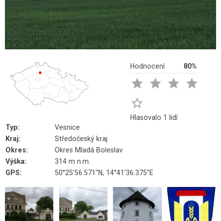
Hodnocení
80%





Hlasovalo 1 lidí
Typ:
Vesnice
Kraj:
Středočeský kraj
Okres:
Okres Mladá Boleslav
Výška:
314 m n.m.
GPS:
50°25'56.571"N, 14°41'36.375"E