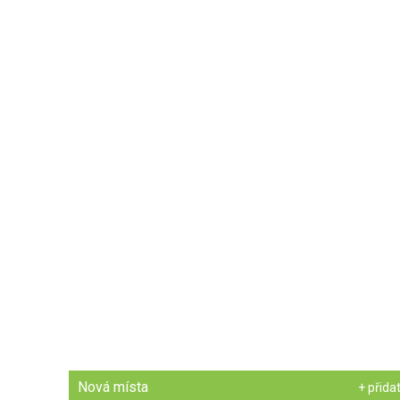
Nová místa
+ přida