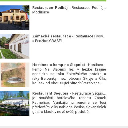
Restaurace Podháj
- Restaurace Podháj -
Modřišice
Zámecká restaurace
- Restaurace Pivovar
a Penzion GRASEL
Hostinec a kemp na Slapnici
- Hostinec a
kemp Na Slapnici leží v hezké krajině
nedaleko soutoku Zbirožského potoka a
řeky Berounky mezi obcemi Skryje a Čilá,
kousek od okouzlující přírodní rezervace...
Restaurant Sequoia
- Restaurace Sequoia
je součástí hotelového resortu Zámek
Ratměřice. Vynikajícímu renomé se těší
především díky nabídce česko-slovenských
gastro klasik v nové svěží podobě.