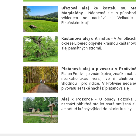
Březová alej ke kostelu sv. Ma
Magdalény
- Nádherná alej s působiv
výhledem se nachází u Velhartic
Plzeňském kraji.
Kaštanová alej u Arnoltic
- V Arnolticích
okrese Liberec objevíte krásnou kaštanov
alej památných stromů.
Platan Protivín je známé pivo, značka nabízí
nealkoholickou verzi, velmi chutnou
vhodnou i pro řidiče. V Protivíně nedale
pivovaru se také nachází platanová alej...
Alej k Pozorce
- U osady Pozorka 
nachází přibližně sto let stará smíšená ale
Je odtud krásný výhled do okolní krajiny.