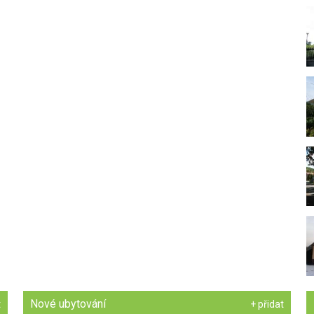
Nové ubytování
t
+ přidat