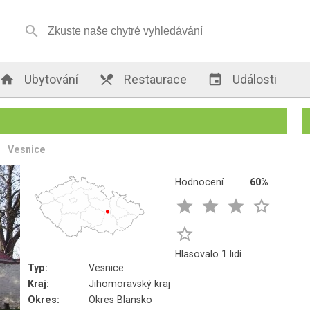


Ubytování

Restaurace

Události
Vesnice
Hodnocení
60%





Hlasovalo 1 lidí
Typ:
Vesnice
Kraj:
Jihomoravský kraj
Okres:
Okres Blansko