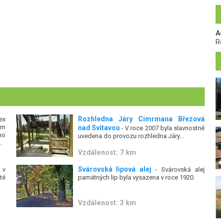
A
R
Rozhledna Járy Cimrmana Březová
ex
ým
nad Svitavou
- V roce 2007 byla slavnostně
ho
uvedena do provozu rozhledna Járy...
.
Vzdálenost: 7 km
Svárovská lipová alej
 v
- Svárovská alej
té
památných lip byla vysazena v roce 1920.
Vzdálenost: 3 km