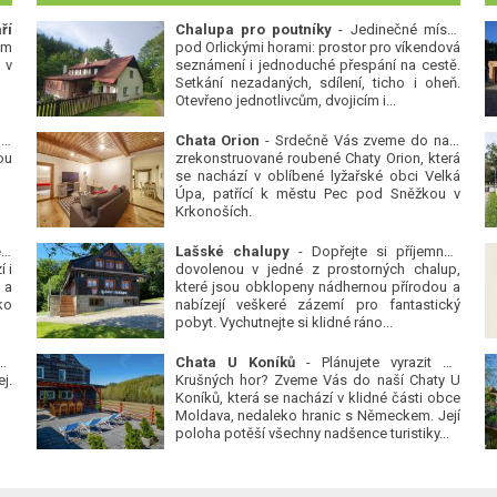
ří
Chalupa pro poutníky
- Jedinečné místo
ým
pod Orlickými horami: prostor pro víkendová
 v
seznámení i jednoduché přespání na cestě.
Setkání nezadaných, sdílení, ticho i oheň.
Otevřeno jednotlivcům, dvojicím i...
 v
Chata Orion
- Srdečně Vás zveme do naší
ou
zrekonstruované roubené Chaty Orion, která
se nachází v oblíbené lyžařské obci Velká
Úpa, patřící k městu Pec pod Sněžkou v
Krkonoších.
Platanová alej u pivovaru v Protivíně
-
Lašské chalupy
- Dopřejte si příjemnou
 i
dovolenou v jedné z prostorných chalup,
 a
které jsou obklopeny nádhernou přírodou a
ko
nabízejí veškeré zázemí pro fantastický
pobyt. Vychutnejte si klidné ráno...
se
Chata U Koníků
- Plánujete vyrazit do
j.
Krušných hor? Zveme Vás do naší Chaty U
Koníků, která se nachází v klidné části obce
Moldava, nedaleko hranic s Německem. Její
poloha potěší všechny nadšence turistiky...