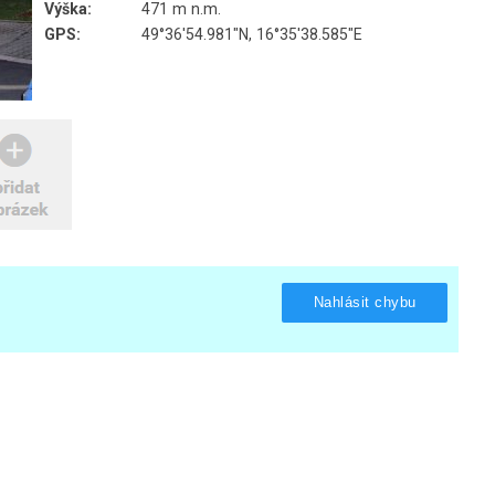
Výška:
471 m n.m.
GPS:
49°36'54.981"N, 16°35'38.585"E
Nahlásit chybu