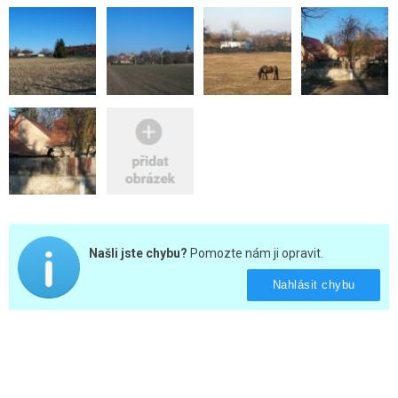
Našli jste chybu?
Pomozte nám ji opravit.
Nahlásit chybu