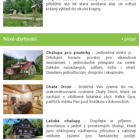
přibližně sto let stará smíšená alej. Je odtud
krásný výhled do okolní krajiny.
Nové ubytování
+ přidat
Chalupa pro poutníky
- Jedinečné místo pod
Orlickými horami: prostor pro víkendová
seznámení i jednoduché přespání na cestě.
Setkání nezadaných, sdílení, ticho i oheň.
Otevřeno jednotlivcům, dvojicím i skupinám...
Chata Orion
- Srdečně Vás zveme do naší
zrekonstruované roubené Chaty Orion, která se
nachází v oblíbené lyžařské obci Velká Úpa,
patřící k městu Pec pod Sněžkou v Krkonoších.
Lašské chalupy
- Dopřejte si příjemnou
dovolenou v jedné z prostorných chalup, které
jsou obklopeny nádhernou přírodou a nabízejí
veškeré zázemí pro fantastický pobyt.