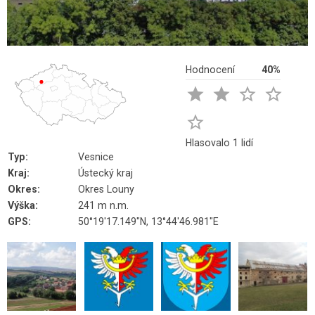
Hodnocení
40%





Hlasovalo 1 lidí
Typ:
Vesnice
Kraj:
Ústecký kraj
Okres:
Okres Louny
Výška:
241 m n.m.
GPS:
50°19'17.149"N, 13°44'46.981"E