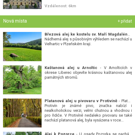
Vzdálenost: 6km
Nová místa
+ přidat
Březová alej ke kostelu sv. Maří Magdalény
-
Nádherná alej s působivým výhledem se nachází u
Velhartic v Plzeňském kraji.
Kaštanová alej u Arnoltic
- V Arnolticích v
okrese Liberec objevíte krásnou kaštanovou alej
památných stromů.
Platanová alej u pivovaru v Protivíně
- Platan
Protivín je známé pivo, značka nabízí i
nealkoholickou verzi, velmi chutnou a vhodnou i
pro řidiče. V Protivíně nedaleko pivovaru se také
nachází platanová alej, byla vysázena v roce...
Alej k Pozorce
- U osady Pozorka se nachází