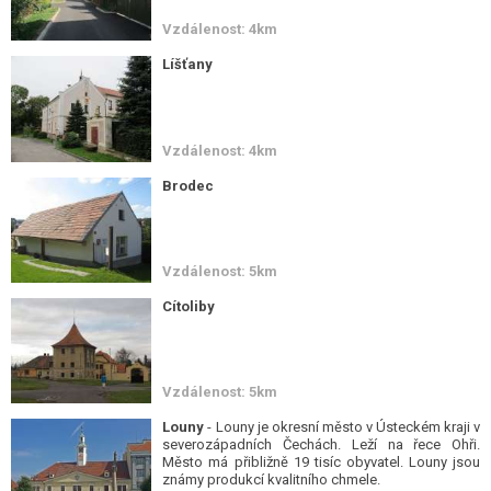
Vzdálenost: 4km
Líšťany
Vzdálenost: 4km
Brodec
Vzdálenost: 5km
Cítoliby
Vzdálenost: 5km
Louny
- Louny je okresní město v Ústeckém kraji v
severozápadních Čechách. Leží na řece Ohři.
Město má přibližně 19 tisíc obyvatel. Louny jsou
známy produkcí kvalitního chmele.