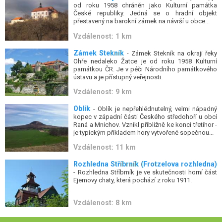
od roku 1958 chráněn jako Kulturní památka
České republiky. Jedná se o hradní objekt
přestavený na barokní zámek na návrší u obce...
Vzdálenost: 1 km
Zámek Stekník
- Zámek Stekník na okraji řeky
Ohře nedaleko Žatce je od roku 1958 Kulturní
památkou ČR. Je v péči Národního památkového
ústavu a je přístupný veřejnosti.
Vzdálenost: 9 km
Oblík
- Oblík je nepřehlédnutelný, velmi nápadný
kopec v západní části Českého středohoří u obcí
Raná a Mnichov. Vznikl přibližně ke konci třetihor -
je typickým příkladem hory vytvořené sopečnou...
Vzdálenost: 11 km
Rozhledna Stříbrník (Frotzelova rozhledna)
- Rozhledna Stříbrník je ve skutečnosti horní část
Ejemovy chaty, která pochází z roku 1911.
Vzdálenost: 8 km