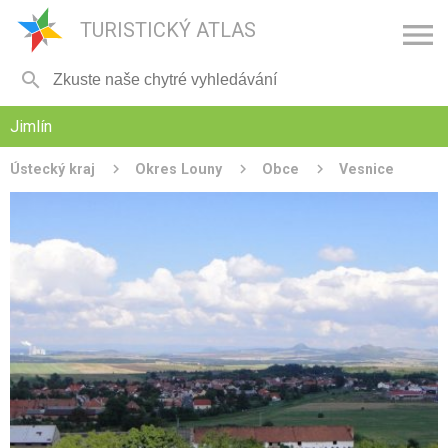

TURISTICKÝ ATLAS

Jimlín
Ústecký kraj
Okres Louny
Obce
Vesnice