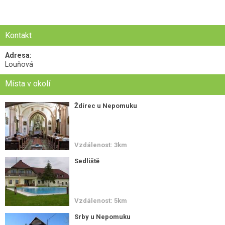
Kontakt
Adresa:
Louňová
Místa v okolí
Ždírec u Nepomuku
Vzdálenost: 3km
Sedliště
Vzdálenost: 5km
Srby u Nepomuku