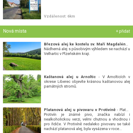
Vzdálenost: 6km
Nová místa
+ přidat
Březová alej ke kostelu sv. Maří Magdalény
-
Nádherná alej s působivým výhledem se nachází u
Velhartic v Plzeňském kraji.
Kaštanová alej u Arnoltic
- V Arnolticích v
okrese Liberec objevíte krásnou kaštanovou alej
památných stromů.
Platanová alej u pivovaru v Protivíně
- Platan
Protivín je známé pivo, značka nabízí i
nealkoholickou verzi, velmi chutnou a vhodnou i
pro řidiče. V Protivíně nedaleko pivovaru se také
nachází platanová alej, byla vysázena v roce...