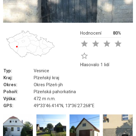
Hodnocení
80%





Hlasovalo 1 lidí
Typ:
Vesnice
Kraj:
Plzeňský kraj
Okres:
Okres Plzeň-jih
Pohoří:
Plzeňská pahorkatina
Výška:
472 m n.m.
GPS:
49°33'46.414"N, 13°36'27.268"E