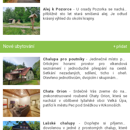
Alej k Pozorce
- U osady Pozorka se nachází
přibližně sto let stará smíšená alej. Je odtud
krásný výhled do okolní krajiny.
Nové ubytování
+ přidat
Chalupa pro poutníky
- Jedinečné místo pod
Orlickými horami: prostor pro víkendová
seznámení i jednoduché přespání na cestě.
Setkání nezadaných, sdílení, ticho i oheň.
Otevřeno jednotlivcům, dvojicím i skupinám...
Chata Orion
- Srdečně Vás zveme do naší
zrekonstruované roubené Chaty Orion, která se
nachází v oblíbené lyžařské obci Velká Úpa,
patřící k městu Pec pod Sněžkou v Krkonoších.
Lašské chalupy
- Dopřejte si příjemnou
dovolenou v jedné z prostorných chalup, které