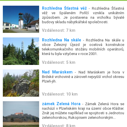
Rozhledna Šťastná věž
- Rozhledna Šťastná
věž ve Spáleném Poříčí vznikla unikátním
způsobem. Je postavena na vrcholku bývalé
budovy skladu nábytkářské společnosti.
Vzdálenost: 7 km
Rozhledna Na skále
- Rozhledna Na skále u
obce Železný Újezd je ocelová konstrukce
telekomunikačního stožáru mobilních operátorů,
která tu byla vztyčena v roce 2001.
Vzdálenost: 5 km
Nad Maráskem
- Nad Maráskem je hora v
Brdské vrchovině a zároveň nejvyšší vrchol okresu
Plzeň-jih.
Vzdálenost: 10 km
zámek Zelená Hora
- Zámek Zelená Hora se
nachází v Plzeňském kraji na území obce Klášter.
Znát jej můžete například ve spojitosti s Jednotou
zelenohorskou, Rukopisem zelenohorským...
Vzdálenost: 8 km