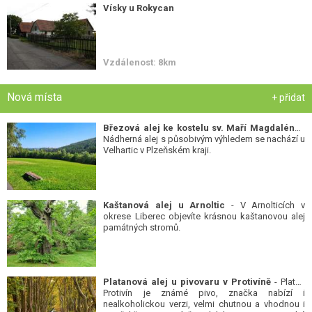
Vísky u Rokycan
Vzdálenost: 8km
Nová místa
+ přidat
Březová alej ke kostelu sv. Maří Magdalény
-
Nádherná alej s působivým výhledem se nachází u
Velhartic v Plzeňském kraji.
Kaštanová alej u Arnoltic
- V Arnolticích v
okrese Liberec objevíte krásnou kaštanovou alej
památných stromů.
Platanová alej u pivovaru v Protivíně
- Platan
Protivín je známé pivo, značka nabízí i
nealkoholickou verzi, velmi chutnou a vhodnou i