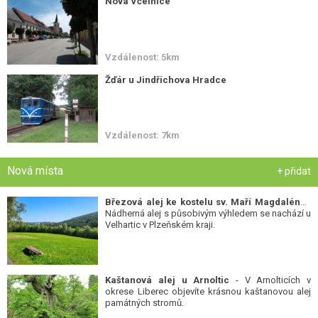
Nová Včelnice
Vzdálenost: 5km
Žďár u Jindřichova Hradce
Vzdálenost: 7km
Nová místa
+ přidat
Březová alej ke kostelu sv. Maří Magdalény
-
Nádherná alej s působivým výhledem se nachází u
Velhartic v Plzeňském kraji.
Kaštanová alej u Arnoltic
- V Arnolticích v
okrese Liberec objevíte krásnou kaštanovou alej
památných stromů.