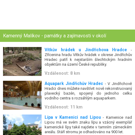
Kamenný Malíkov - památky a zajímavosti v okolí
Vítkův hrádek u Jindřichova Hradce
-
Zřícenina hradu Vítkův hrádek v okrese Jindřichův
Hradec patří k nejstarším šlechtickým hradním
objektům na území České republiky.
Vzdálenost: 8 km
Aquapark Jindřichův Hradec
- V Jindřichově
Hradci dnes můžete navštívit nově rekonstruovaný
plavecký bazén, spojený do jednoho celku
vodního centra s rozsáhlým aquaparkem.
Vzdálenost: 11 km
Lípa v Kamenici nad Lipou
- Kamenice nad
Lipou má ve svém znaku lípu a vzácný exemplář
kamenické lípy také najdete v tamním zámeckém
areálu. Stáří stromu je odhadováno na 900 let.