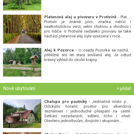
Platanová alej u pivovaru v Protivíně
- Platan
Protivín je známé pivo, značka nabízí i
nealkoholickou verzi, velmi chutnou a vhodnou i
pro řidiče. V Protivíně nedaleko pivovaru se také
nachází platanová alej, byla vysázena v roce...
Alej k Pozorce
- U osady Pozorka se nachází
přibližně sto let stará smíšená alej. Je odtud
krásný výhled do okolní krajiny.
Nové ubytování
+ přidat
Chalupa pro poutníky
- Jedinečné místo pod
Orlickými horami: prostor pro víkendová
seznámení i jednoduché přespání na cestě.
Setkání nezadaných, sdílení, ticho i oheň.
Otevřeno jednotlivcům, dvojicím i skupinám...