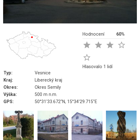
Hodnocení
60%





Hlasovalo 1 lidí
Typ:
Vesnice
Kraj:
Liberecký kraj
Okres:
Okres Semily
Výška:
500 m n.m.
GPS:
50°31'33.672"N, 15°34'29.715"E