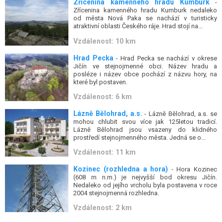
Zřícenina kamenného hradu Kumburk
-
Zřícenina kamenného hradu Kumburk nedaleko
od města Nová Paka se nachází v turisticky
atraktivní oblasti Českého ráje. Hrad stojí na...
Vzdálenost: 10 km
Hrad Pecka
- Hrad Pecka se nachází v okrese
Jičín ve stejnojmenné obci. Název hradu a
posléze i název obce pochází z názvu hory, na
které byl postaven.
Vzdálenost: 6 km
Lázně Bělohrad, a.s.
- Lázně Bělohrad, a.s. se
mohou chlubit svou více jak 125letou tradicí.
Lázně Bělohrad jsou vsazeny do klidného
prostředí stejnojmenného města. Jedná se o...
Vzdálenost: 11 km
Kozinec (rozhledna a hora)
- Hora Kozinec
(608 m n.m.) je nejvyšší bod okresu Jičín.
Nedaleko od jejího vrcholu byla postavena v roce
2004 stejnojmenná rozhledna.
Vzdálenost: 2 km