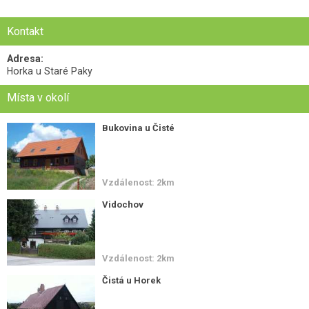
Kontakt
Adresa:
Horka u Staré Paky
Místa v okolí
Bukovina u Čisté
Vzdálenost: 2km
Vidochov
Vzdálenost: 2km
Čistá u Horek