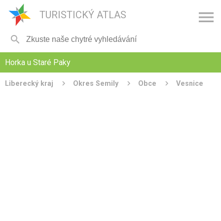

TURISTICKÝ ATLAS

Horka u Staré Paky
Liberecký kraj
Okres Semily
Obce
Vesnice