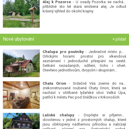
Alej k Pozorce
- U osady Pozorka se nachází
přibližně sto let stará smíšená alej. Je odtud
krásný výhled do okolní krajiny.
Nové ubytování
+ přidat
Chalupa pro poutníky
- Jedinečné místo pod
Orlickými horami: prostor pro víkendová
seznámení i jednoduché přespání na cestě.
Setkání nezadaných, sdílení, ticho i oheň.
Otevřeno jednotlivcům, dvojicím i skupinám...
Chata Orion
- Srdečně Vás zveme do naší
zrekonstruované roubené Chaty Orion, která se
nachází v oblíbené lyžařské obci Velká Úpa,
patřící k městu Pec pod Sněžkou v Krkonoších.
Lašské chalupy
- Dopřejte si příjemnou
dovolenou v jedné z prostorných chalup, které
jsou obklopeny nádhernou přírodou a nabízejí
veškeré zázemí pro fantastický pobyt.