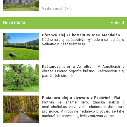
Vzdálenost: 6km
Nová místa
+ přidat
Březová alej ke kostelu sv. Maří Magdalény
-
Nádherná alej s působivým výhledem se nachází u
Velhartic v Plzeňském kraji.
Kaštanová alej u Arnoltic
- V Arnolticích v
okrese Liberec objevíte krásnou kaštanovou alej
památných stromů.
Platanová alej u pivovaru v Protivíně
- Platan
Protivín je známé pivo, značka nabízí i
nealkoholickou verzi, velmi chutnou a vhodnou i
pro řidiče. V Protivíně nedaleko pivovaru se také
nachází platanová alej, byla vysázena v roce...