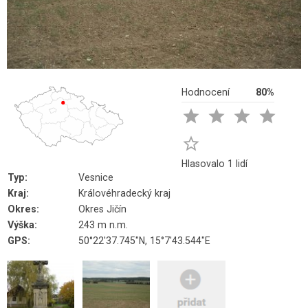
Hodnocení
80%





Hlasovalo 1 lidí
Typ:
Vesnice
Kraj:
Královéhradecký kraj
Okres:
Okres Jičín
Výška:
243 m n.m.
GPS:
50°22'37.745"N, 15°7'43.544"E