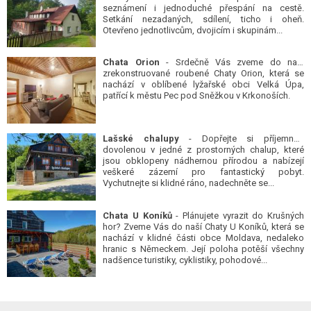
seznámení i jednoduché přespání na cestě.
Setkání nezadaných, sdílení, ticho i oheň.
Otevřeno jednotlivcům, dvojicím i skupinám...
Chata Orion
- Srdečně Vás zveme do naší
zrekonstruované roubené Chaty Orion, která se
nachází v oblíbené lyžařské obci Velká Úpa,
patřící k městu Pec pod Sněžkou v Krkonoších.
Lašské chalupy
- Dopřejte si příjemnou
dovolenou v jedné z prostorných chalup, které
jsou obklopeny nádhernou přírodou a nabízejí
veškeré zázemí pro fantastický pobyt.
Vychutnejte si klidné ráno, nadechněte se...
Chata U Koníků
- Plánujete vyrazit do Krušných
hor? Zveme Vás do naší Chaty U Koníků, která se
nachází v klidné části obce Moldava, nedaleko
hranic s Německem. Její poloha potěší všechny
nadšence turistiky, cyklistiky, pohodové...