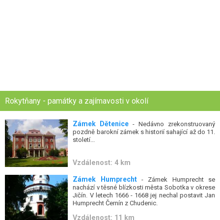
Rokytňany - památky a zajímavosti v okolí
Zámek Dětenice
- Nedávno zrekonstruovaný
pozdně barokní zámek s historií sahající až do 11.
století...
Vzdálenost: 4 km
Zámek Humprecht
- Zámek Humprecht se
nachází v těsné blízkosti města Sobotka v okrese
Jičín. V letech 1666 - 1668 jej nechal postavit Jan
Humprecht Černín z Chudenic.
Vzdálenost: 11 km