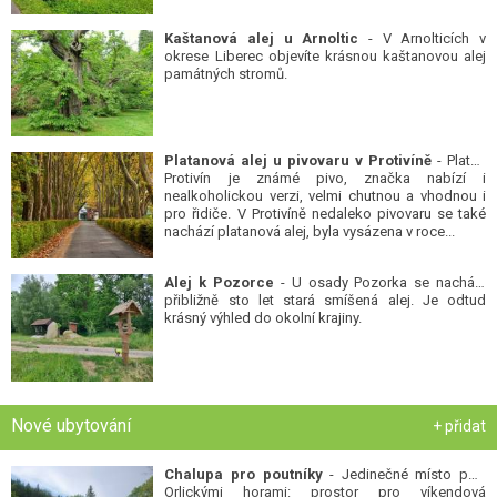
Kaštanová alej u Arnoltic
- V Arnolticích v
okrese Liberec objevíte krásnou kaštanovou alej
památných stromů.
Platanová alej u pivovaru v Protivíně
- Platan
Protivín je známé pivo, značka nabízí i
nealkoholickou verzi, velmi chutnou a vhodnou i
pro řidiče. V Protivíně nedaleko pivovaru se také
nachází platanová alej, byla vysázena v roce...
Alej k Pozorce
- U osady Pozorka se nachází
přibližně sto let stará smíšená alej. Je odtud
krásný výhled do okolní krajiny.
Nové ubytování
+ přidat
Chalupa pro poutníky
- Jedinečné místo pod
Orlickými horami: prostor pro víkendová