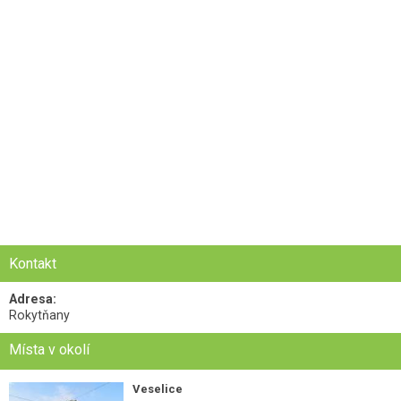
Kontakt
Adresa:
Rokytňany
Místa v okolí
Veselice