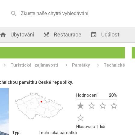


Ubytování

Restaurace

Události
Turistické zajímavosti
Památky
Technické
echnickou památku České republiky.
Hodnocení
20%





Hlasovalo 1 lidí
Typ:
Technická památka