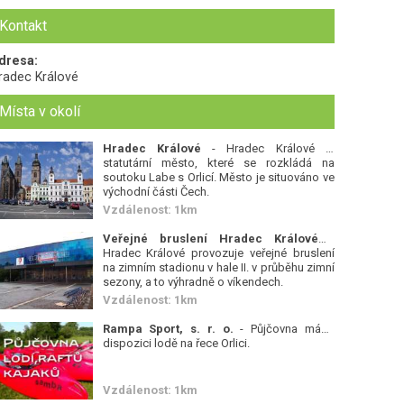
Kontakt
dresa:
radec Králové
Místa v okolí
Hradec Králové
- Hradec Králové je
statutární město, které se rozkládá na
soutoku Labe s Orlicí. Město je situováno ve
východní části Čech.
Vzdálenost: 1km
Veřejné bruslení Hradec Králové
-
Hradec Králové provozuje veřejné bruslení
na zimním stadionu v hale II. v průběhu zimní
sezony, a to výhradně o víkendech.
Vzdálenost: 1km
Rampa Sport, s. r. o.
- Půjčovna má k
dispozici lodě na řece Orlici.
Vzdálenost: 1km