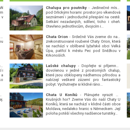
ří
Chalupa pro poutníky
- Jedinečné místo
ým
pod Orlickými horami: prostor pro víkendová
 v
seznámení i jednoduché přespání na cestě.
Setkání nezadaných, sdílení, ticho i oheň.
Otevřeno jednotlivcům, dvojicím i...
 v
Chata Orion
- Srdečně Vás zveme do naší
ou
zrekonstruované roubené Chaty Orion, která
se nachází v oblíbené lyžařské obci Velká
Úpa, patřící k městu Pec pod Sněžkou v
Krkonoších.
Platanová alej u pivovaru v Protivíně
-
Lašské chalupy
- Dopřejte si příjemnou
 i
dovolenou v jedné z prostorných chalup,
 a
které jsou obklopeny nádhernou přírodou a
ko
nabízejí veškeré zázemí pro fantastický
pobyt. Vychutnejte si klidné ráno...
se
Chata U Koníků
- Plánujete vyrazit do
j.
Krušných hor? Zveme Vás do naší Chaty U
Koníků, která se nachází v klidné části obce
Moldava, nedaleko hranic s Německem. Její
poloha potěší všechny nadšence turistiky...