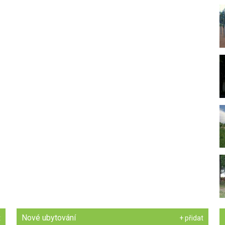
Nové ubytování
t
+ přidat