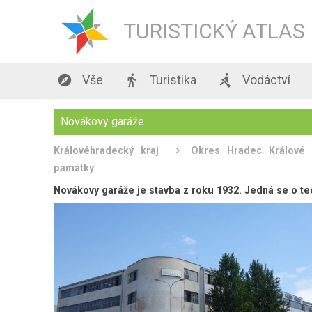
TURISTICKÝ ATLAS

Vše

Turistika

Vodáctví
Novákovy garáže
Královéhradecký kraj
Okres Hradec Králové
památky
Novákovy garáže je stavba z roku 1932. Jedná se o t