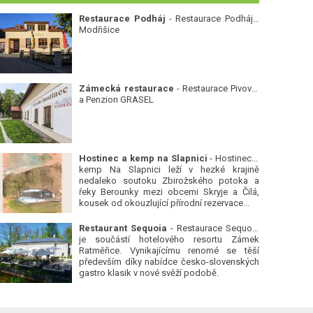
Restaurace Podháj
- Restaurace Podháj -
Modřišice
Zámecká restaurace
- Restaurace Pivovar
a Penzion GRASEL
Hostinec a kemp na Slapnici
- Hostinec a
kemp Na Slapnici leží v hezké krajině
nedaleko soutoku Zbirožského potoka a
řeky Berounky mezi obcemi Skryje a Čilá,
kousek od okouzlující přírodní rezervace...
Restaurant Sequoia
- Restaurace Sequoia
je součástí hotelového resortu Zámek
Ratměřice. Vynikajícímu renomé se těší
především díky nabídce česko-slovenských
gastro klasik v nové svěží podobě.