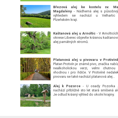
Březová alej ke kostelu sv. Ma
Magdalény
- Nádherná alej s působiv
výhledem se nachází u Velhartic
Plzeňském kraji.
Kaštanová alej u Arnoltic
- V Arnolticích
okrese Liberec objevíte krásnou kaštanov
alej památných stromů.
Platan Protivín je známé pivo, značka nabízí
nealkoholickou verzi, velmi chutnou
vhodnou i pro řidiče. V Protivíně nedale
pivovaru se také nachází platanová alej...
Alej k Pozorce
- U osady Pozorka 
nachází přibližně sto let stará smíšená ale
Je odtud krásný výhled do okolní krajiny.