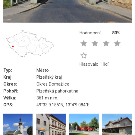
Hodnocení
80%





Hlasovalo 1 lidí
Typ:
Město
Kraj:
Plzeňský kraj
Okres:
Okres Domažlice
Pohoří:
Plzeňská pahorkatina
Výška:
361 m n.m.
GPS:
49°33'9.185"N, 13°4'9.084"E