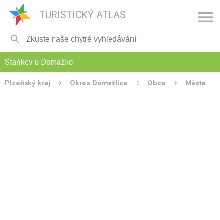

TURISTICKÝ ATLAS

Staňkov u Domažlic
Plzeňský kraj
Okres Domažlice
Obce
Města