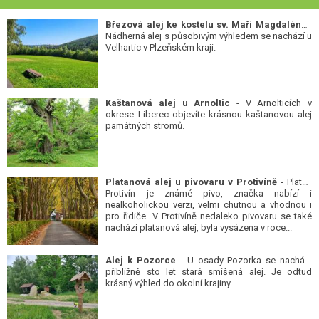
Březová alej ke kostelu sv. Maří Magdalény
-
Nádherná alej s působivým výhledem se nachází u
Velhartic v Plzeňském kraji.
Kaštanová alej u Arnoltic
- V Arnolticích v
okrese Liberec objevíte krásnou kaštanovou alej
památných stromů.
Platanová alej u pivovaru v Protivíně
- Platan
Protivín je známé pivo, značka nabízí i
nealkoholickou verzi, velmi chutnou a vhodnou i
pro řidiče. V Protivíně nedaleko pivovaru se také
nachází platanová alej, byla vysázena v roce...
Alej k Pozorce
- U osady Pozorka se nachází
přibližně sto let stará smíšená alej. Je odtud
krásný výhled do okolní krajiny.