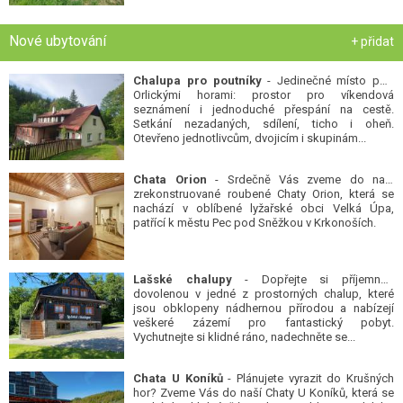
Nové ubytování
+ přidat
Chalupa pro poutníky
- Jedinečné místo pod
Orlickými horami: prostor pro víkendová
seznámení i jednoduché přespání na cestě.
Setkání nezadaných, sdílení, ticho i oheň.
Otevřeno jednotlivcům, dvojicím i skupinám...
Chata Orion
- Srdečně Vás zveme do naší
zrekonstruované roubené Chaty Orion, která se
nachází v oblíbené lyžařské obci Velká Úpa,
patřící k městu Pec pod Sněžkou v Krkonoších.
Lašské chalupy
- Dopřejte si příjemnou
dovolenou v jedné z prostorných chalup, které
jsou obklopeny nádhernou přírodou a nabízejí
veškeré zázemí pro fantastický pobyt.
Vychutnejte si klidné ráno, nadechněte se...
Chata U Koníků
- Plánujete vyrazit do Krušných
hor? Zveme Vás do naší Chaty U Koníků, která se