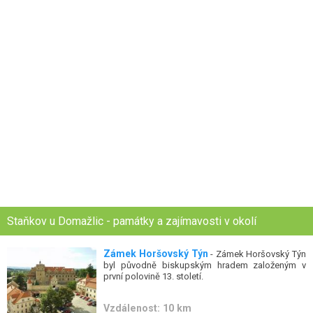
Staňkov u Domažlic - památky a zajímavosti v okolí
Zámek Horšovský Týn
- Zámek Horšovský Týn
byl původně biskupským hradem založeným v
první polovině 13. století.
Vzdálenost: 10 km