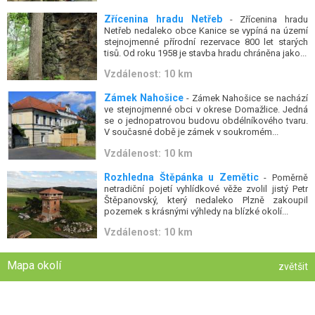
Zřícenina hradu Netřeb
- Zřícenina hradu
Netřeb nedaleko obce Kanice se vypíná na území
stejnojmenné přírodní rezervace 800 let starých
tisů. Od roku 1958 je stavba hradu chráněna jako...
Vzdálenost: 10 km
Zámek Nahošice
- Zámek Nahošice se nachází
ve stejnojmenné obci v okrese Domažlice. Jedná
se o jednopatrovou budovu obdélníkového tvaru.
V současné době je zámek v soukromém...
Vzdálenost: 10 km
Rozhledna Štěpánka u Zemětic
- Poměrně
netradiční pojetí vyhlídkové věže zvolil jistý Petr
Štěpanovský, který nedaleko Plzně zakoupil
pozemek s krásnými výhledy na blízké okolí...
Vzdálenost: 10 km
Mapa okolí
zvětšit