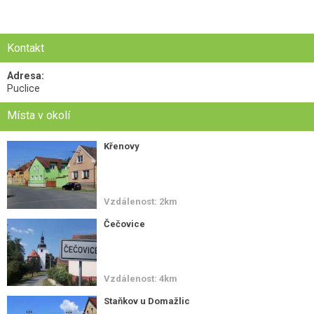
Kontakt
Adresa:
Puclice
Místa v okolí
Křenovy
Vzdálenost: 2km
Čečovice
Vzdálenost: 4km
Staňkov u Domažlic