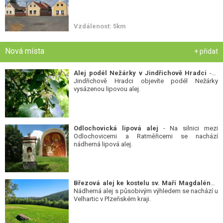
Vzdálenost: 5km
Nová místa
+ přidat
Alej podél Nežárky v Jindřichově Hradci
- V
Jindřichově Hradci objevíte podél Nežárky
vysázenou lipovou alej.
Odlochovická lipová alej
- Na silnici mezi
Odlochovicemi a Ratměřicemi se nachází
nádherná lipová alej.
Březová alej ke kostelu sv. Maří Magdalény
-
Nádherná alej s působivým výhledem se nachází u
Velhartic v Plzeňském kraji.