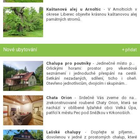
Kaštanová alej u Arnoltic
- V Arnolticích v
okrese Liberec objevíte krásnou kaštanovou alej
památných stromů.
Nové ubytování
+ přidat
Chalupa pro poutníky
- Jedinečné místo pod
Orlickými horami: prostor pro víkendová
seznámení i jednoduché přespání na cestě.
Setkání nezadaných, sdílení, ticho i oheň.
Otevřeno jednotlivcům, dvojicím i skupinám...
Chata Orion
- Srdečně Vás zveme do naší
zrekonstruované roubené Chaty Orion, která se
nachází v oblíbené lyžařské obci Velká Úpa,
patřící k městu Pec pod Sněžkou v Krkonoších.
Lašské chalupy
- Dopřejte si příjemnou
dovolenou v jedné z prostorných chalup, které