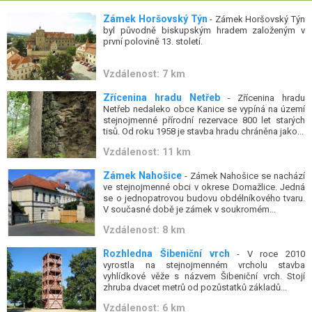
Zámek Horšovský Týn
- Zámek Horšovský Týn
byl původně biskupským hradem založeným v
první polovině 13. století.
Vzdálenost: 7 km
Zřícenina hradu Netřeb
- Zřícenina hradu
Netřeb nedaleko obce Kanice se vypíná na území
stejnojmenné přírodní rezervace 800 let starých
tisů. Od roku 1958 je stavba hradu chráněna jako...
Vzdálenost: 11 km
Zámek Nahošice
- Zámek Nahošice se nachází
ve stejnojmenné obci v okrese Domažlice. Jedná
se o jednopatrovou budovu obdélníkového tvaru.
V současné době je zámek v soukromém...
Vzdálenost: 8 km
Rozhledna Šibeniční vrch
- V roce 2010
vyrostla na stejnojmenném vrcholu stavba
vyhlídkové věže s názvem Šibeniční vrch. Stojí
zhruba dvacet metrů od pozůstatků základů...
Vzdálenost: 6 km