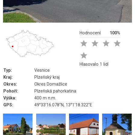
Hodnocení
100%





Hlasovalo 1 lidí
Typ:
Vesnice
Kraj:
Plzeňský kraj
Okres:
Okres Domažlice
Pohoří:
Plzeňská pahorkatina
Výška:
400 m n.m.
GPS:
49°33'16.078"N, 13°1'18.322"E