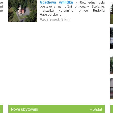
Goethova vyhlídka
se
- Rozhledna byla
ní
postavena na přání princezny Stefanie,
ně
manželka korunního prince Rudolfa
Habsburského.
Vzdálenost: 8 km
Nové ubytování
t
+ přidat