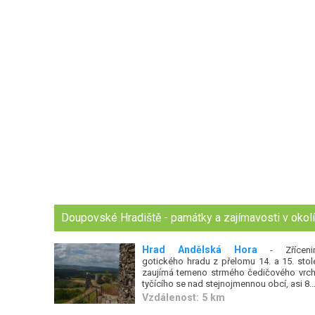
Doupovské Hradiště - památky a zajímavosti v okol
Hrad Andělská Hora
- Zříceni
gotického hradu z přelomu 14. a 15. stole
zaujímá temeno strmého čedičového vrch
tyčícího se nad stejnojmennou obcí, asi 8..
Vzdálenost: 5 km