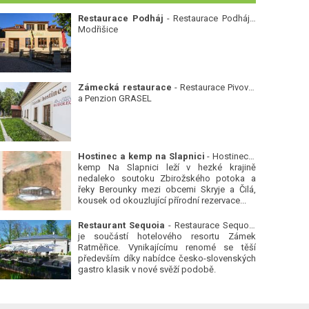
Restaurace Podháj
- Restaurace Podháj -
Modřišice
Zámecká restaurace
- Restaurace Pivovar
a Penzion GRASEL
Hostinec a kemp na Slapnici
- Hostinec a
kemp Na Slapnici leží v hezké krajině
nedaleko soutoku Zbirožského potoka a
řeky Berounky mezi obcemi Skryje a Čilá,
kousek od okouzlující přírodní rezervace...
Restaurant Sequoia
- Restaurace Sequoia
je součástí hotelového resortu Zámek
Ratměřice. Vynikajícímu renomé se těší
především díky nabídce česko-slovenských
gastro klasik v nové svěží podobě.