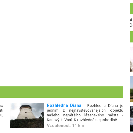
A
D
í
Rozhledna Diana
na
- Rozhledna Diana je
tí
jedním z nejnavštěvovanějších objektů
u,
našeho největšího lázeňského města -
.
Karlových Varů. K rozhledně se pohodlně...
Vzdálenost: 11 km