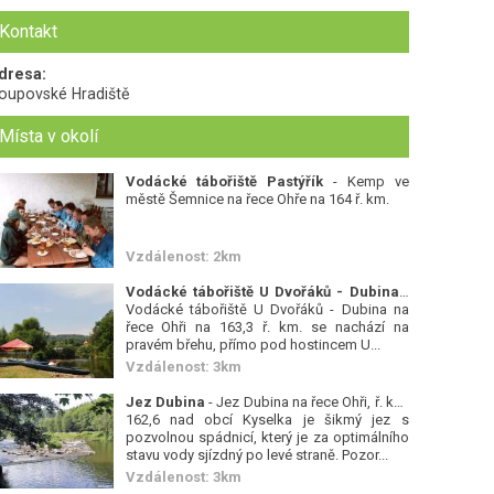
Kontakt
dresa:
oupovské Hradiště
Místa v okolí
Vodácké tábořiště Pastýřík
- Kemp ve
městě Šemnice na řece Ohře na 164 ř. km.
Vzdálenost: 2km
Vodácké tábořiště U Dvořáků - Dubina
-
Vodácké tábořiště U Dvořáků - Dubina na
řece Ohři na 163,3 ř. km. se nachází na
pravém břehu, přímo pod hostincem U...
Vzdálenost: 3km
Jez Dubina
- Jez Dubina na řece Ohři, ř. km.
162,6 nad obcí Kyselka je šikmý jez s
pozvolnou spádnicí, který je za optimálního
stavu vody sjízdný po levé straně. Pozor...
Vzdálenost: 3km