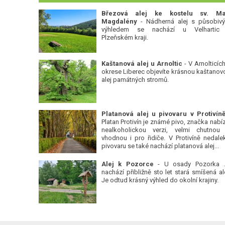
Březová alej ke kostelu sv. Ma
Magdalény
- Nádherná alej s působiv
výhledem se nachází u Velhartic
Plzeňském kraji.
Kaštanová alej u Arnoltic
- V Arnolticích
okrese Liberec objevíte krásnou kaštanov
alej památných stromů.
Platan Protivín je známé pivo, značka nabízí
nealkoholickou verzi, velmi chutnou
vhodnou i pro řidiče. V Protivíně nedale
pivovaru se také nachází platanová alej...
Alej k Pozorce
- U osady Pozorka 
nachází přibližně sto let stará smíšená ale
Je odtud krásný výhled do okolní krajiny.