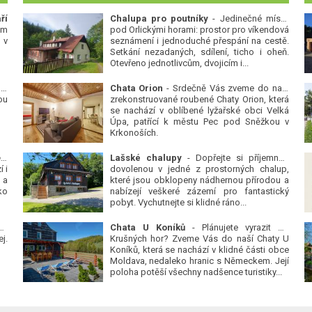
ří
Chalupa pro poutníky
- Jedinečné místo
ým
pod Orlickými horami: prostor pro víkendová
 v
seznámení i jednoduché přespání na cestě.
Setkání nezadaných, sdílení, ticho i oheň.
Otevřeno jednotlivcům, dvojicím i...
 v
Chata Orion
- Srdečně Vás zveme do naší
ou
zrekonstruované roubené Chaty Orion, která
se nachází v oblíbené lyžařské obci Velká
Úpa, patřící k městu Pec pod Sněžkou v
Krkonoších.
Platanová alej u pivovaru v Protivíně
-
Lašské chalupy
- Dopřejte si příjemnou
 i
dovolenou v jedné z prostorných chalup,
 a
které jsou obklopeny nádhernou přírodou a
ko
nabízejí veškeré zázemí pro fantastický
pobyt. Vychutnejte si klidné ráno...
se
Chata U Koníků
- Plánujete vyrazit do
j.
Krušných hor? Zveme Vás do naší Chaty U
Koníků, která se nachází v klidné části obce
Moldava, nedaleko hranic s Německem. Její
poloha potěší všechny nadšence turistiky...