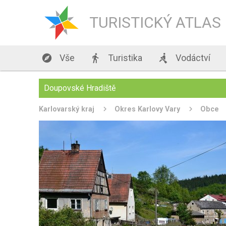
TURISTICKÝ ATLAS

Vše

Turistika

Vodáctví
Doupovské Hradiště
Karlovarský kraj
Okres Karlovy Vary
Obce