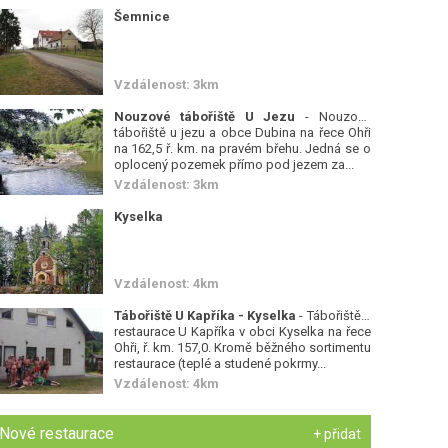
Šemnice
Vzdálenost: 3km
Nouzové tábořiště U Jezu
- Nouzové
tábořiště u jezu a obce Dubina na řece Ohři
na 162,5 ř. km. na pravém břehu. Jedná se o
oplocený pozemek přímo pod jezem za...
Vzdálenost: 3km
Kyselka
Vzdálenost: 4km
Tábořiště U Kapříka - Kyselka
- Tábořiště a
restaurace U Kapříka v obci Kyselka na řece
Ohři, ř. km. 157,0. Kromě běžného sortimentu
restaurace (teplé a studené pokrmy...
Vzdálenost: 4km
Nové restaurace
+ přidat