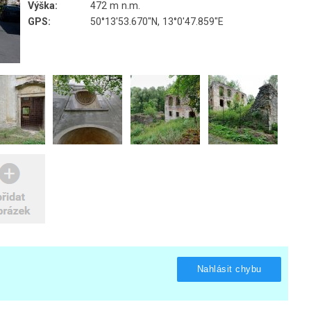
Výška:
472 m n.m.
GPS:
50°13'53.670"N, 13°0'47.859"E
Nahlásit chybu