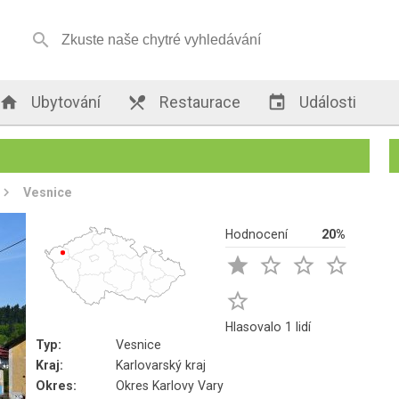


Ubytování

Restaurace

Události
Vesnice
Hodnocení
20%





Hlasovalo 1 lidí
Typ:
Vesnice
Kraj:
Karlovarský kraj
Okres:
Okres Karlovy Vary