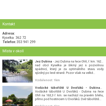
Kontakt
Adresa:
Kyselka
362 72
Telefon:
353 941 299
Místa v okolí
Jez Dubina
- Jez Dubina na řece Ohři, ř. km. 162,6
nad obcí Kyselka je šikmý jez s pozvolnou
spádnicí, který je za optimálního stavu vody
sjízdný po levé straně. Pozor však na velké...
Vzdálenost: 1km
Vodácké tábořiště U Dvořáků - Dubina
-
Vodácké tábořiště U Dvořáků - Dubina na řece
Ohři na 163,3 ř. km. se nachází na pravém břehu,
přímo pod hostincem U Dvořáků. Dvě tábořiště...