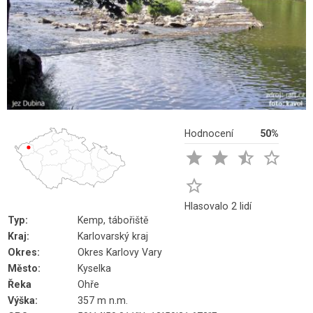
Hodnocení
50%





Hlasovalo 2 lidí
Typ:
Kemp, tábořiště
Kraj:
Karlovarský kraj
Okres:
Okres Karlovy Vary
Město:
Kyselka
Řeka
Ohře
Výška:
357 m n.m.