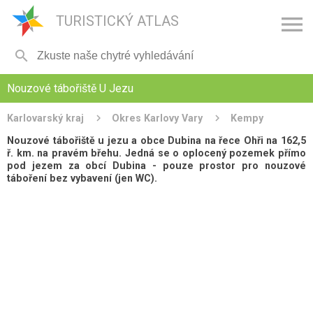

TURISTICKÝ ATLAS

Nouzové tábořiště U Jezu
Karlovarský kraj
Okres Karlovy Vary
Kempy
Nouzové tábořiště u jezu a obce Dubina na řece Ohři na 162,5
ř. km. na pravém břehu. Jedná se o oplocený pozemek přímo
pod jezem za obcí Dubina - pouze prostor pro nouzové
táboření bez vybavení (jen WC).