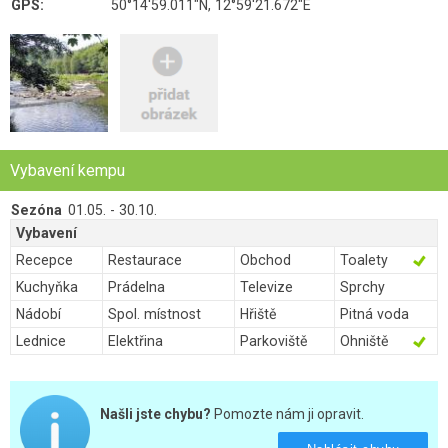
GPS:
50°14'59.011"N, 12°59'21.672"E
Vybavení kempu
Sezóna
01.05. - 30.10.
Vybavení
Recepce
Restaurace
Obchod
Toalety
Kuchyňka
Prádelna
Televize
Sprchy
Nádobí
Spol. místnost
Hřiště
Pitná voda
Lednice
Elektřina
Parkoviště
Ohniště
Našli jste chybu?
Pomozte nám ji opravit.