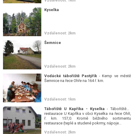
Vzdálenost: 1km
Kyselka
Vzdálenost: 2km
Šemnice
Vzdálenost: 2km
Vodácké tábořiště Pastýřík
- Kemp ve městě
Šemnice na řece Ohře na 164 ř. km.
Vzdálenost: 1km
Tábořiště U Kapříka - Kyselka
- Tábořiště a
restaurace U Kapříka v obci Kyselka na řece Ohři,
ř. km. 157,0. Kromě běžného sortimentu
restaurace (teplé a studené pokrmy, nápoje...
Vzdálenost: 2km