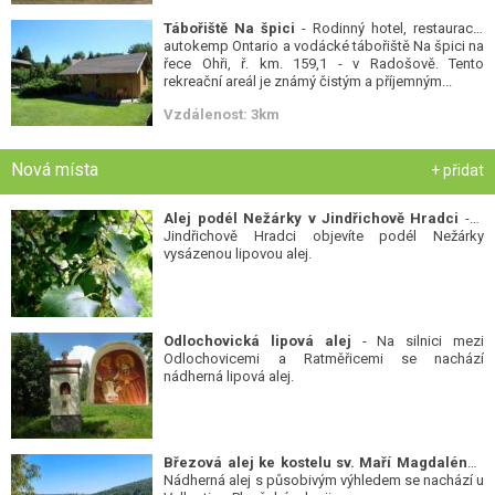
Tábořiště Na špici
- Rodinný hotel, restaurace,
autokemp Ontario a vodácké tábořiště Na špici na
řece Ohři, ř. km. 159,1 - v Radošově. Tento
rekreační areál je známý čistým a příjemným...
Vzdálenost: 3km
Nová místa
+ přidat
Alej podél Nežárky v Jindřichově Hradci
- V
Jindřichově Hradci objevíte podél Nežárky
vysázenou lipovou alej.
Odlochovická lipová alej
- Na silnici mezi
Odlochovicemi a Ratměřicemi se nachází
nádherná lipová alej.
Březová alej ke kostelu sv. Maří Magdalény
-
Nádherná alej s působivým výhledem se nachází u