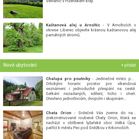
Velhartic v Plzeňském kraji.
Kaštanová alej u Arnoltic
- V Arnolticích v
okrese Liberec objevíte krásnou kaštanovou alej
památných stromů.
Nové ubytování
+ přidat
Chalupa pro poutníky
- Jedinečné místo pod
Orlickými horami: prostor pro víkendová
seznámení i jednoduché přespání na cestě.
Setkání nezadaných, sdílení, ticho i oheň.
Otevřeno jednotlivcům, dvojicím i skupinám...
Chata Orion
- Srdečně Vás zveme do naší
zrekonstruované roubené Chaty Orion, která se
nachází v oblíbené lyžařské obci Velká Úpa,
patřící k městu Pec pod Sněžkou v Krkonoších.