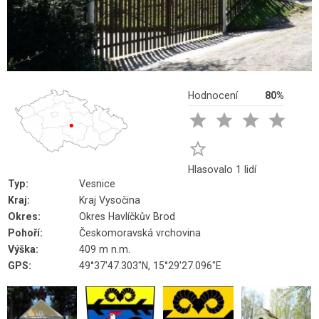
Hodnocení
80%





Hlasovalo 1 lidí
Typ:
Vesnice
Kraj:
Kraj Vysočina
Okres:
Okres Havlíčkův Brod
Pohoří:
Českomoravská vrchovina
Výška:
409 m n.m.
GPS:
49°37'47.303"N, 15°29'27.096"E