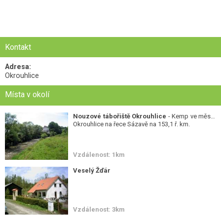
Kontakt
Adresa:
Okrouhlice
Místa v okolí
Nouzové tábořiště Okrouhlice
- Kemp ve městě
Okrouhlice na řece Sázavě na 153,1 ř. km.
Vzdálenost: 1km
Veselý Žďár
Vzdálenost: 3km