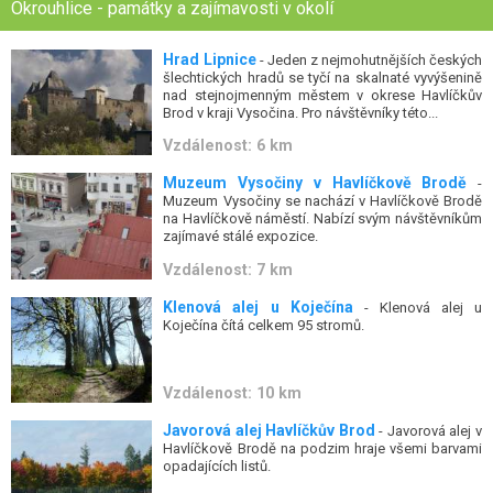
Okrouhlice - památky a zajímavosti v okolí
Hrad Lipnice
- Jeden z nejmohutnějších českých
šlechtických hradů se tyčí na skalnaté vyvýšenině
nad stejnojmenným městem v okrese Havlíčkův
Brod v kraji Vysočina. Pro návštěvníky této...
Vzdálenost: 6 km
Muzeum Vysočiny v Havlíčkově Brodě
-
Muzeum Vysočiny se nachází v Havlíčkově Brodě
na Havlíčkově náměstí. Nabízí svým návštěvníkům
zajímavé stálé expozice.
Vzdálenost: 7 km
Klenová alej u Koječína
- Klenová alej u
Koječína čítá celkem 95 stromů.
Vzdálenost: 10 km
Javorová alej Havlíčkův Brod
- Javorová alej v
Havlíčkově Brodě na podzim hraje všemi barvami
opadajících listů.