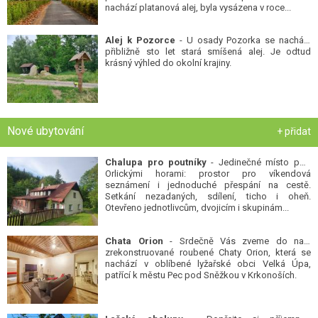
nachází platanová alej, byla vysázena v roce...
Alej k Pozorce
- U osady Pozorka se nachází
přibližně sto let stará smíšená alej. Je odtud
krásný výhled do okolní krajiny.
Nové ubytování
+ přidat
Chalupa pro poutníky
- Jedinečné místo pod
Orlickými horami: prostor pro víkendová
seznámení i jednoduché přespání na cestě.
Setkání nezadaných, sdílení, ticho i oheň.
Otevřeno jednotlivcům, dvojicím i skupinám...
Chata Orion
- Srdečně Vás zveme do naší
zrekonstruované roubené Chaty Orion, která se
nachází v oblíbené lyžařské obci Velká Úpa,
patřící k městu Pec pod Sněžkou v Krkonoších.