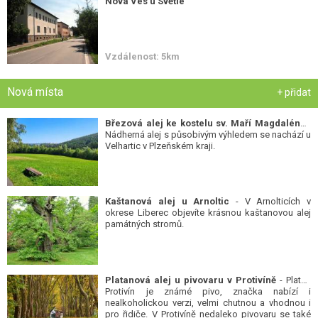
Nová Ves u Světlé
Vzdálenost: 5km
Nová místa
+ přidat
Březová alej ke kostelu sv. Maří Magdalény
-
Nádherná alej s působivým výhledem se nachází u
Velhartic v Plzeňském kraji.
Kaštanová alej u Arnoltic
- V Arnolticích v
okrese Liberec objevíte krásnou kaštanovou alej
památných stromů.
Platanová alej u pivovaru v Protivíně
- Platan
Protivín je známé pivo, značka nabízí i
nealkoholickou verzi, velmi chutnou a vhodnou i
pro řidiče. V Protivíně nedaleko pivovaru se také