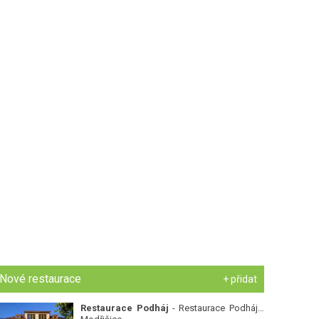
Nové restaurace
+ přidat
Restaurace Podháj
- Restaurace Podháj -