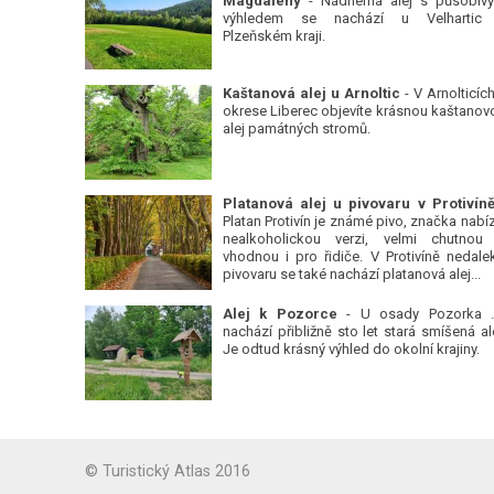
Magdalény
- Nádherná alej s působiv
výhledem se nachází u Velhartic
Plzeňském kraji.
Kaštanová alej u Arnoltic
- V Arnolticích
okrese Liberec objevíte krásnou kaštanov
alej památných stromů.
Platan Protivín je známé pivo, značka nabízí
nealkoholickou verzi, velmi chutnou
vhodnou i pro řidiče. V Protivíně nedale
pivovaru se také nachází platanová alej...
Alej k Pozorce
- U osady Pozorka 
nachází přibližně sto let stará smíšená ale
Je odtud krásný výhled do okolní krajiny.
© Turistický Atlas 2016