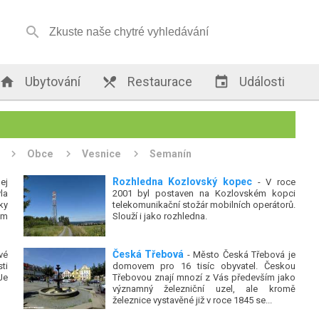


Ubytování

Restaurace

Události
Obce
Vesnice
Semanín
Rozhledna Kozlovský kopec
ej
- V roce
la
2001 byl postaven na Kozlovském kopci
ky
telekomunikační stožár mobilních operátorů.
em
Slouží i jako rozhledna.
Česká Třebová
vé
- Město Česká Třebová je
ti
domovem pro 16 tisíc obyvatel. Českou
Je
Třebovou znají mnozí z Vás především jako
významný železniční uzel, ale kromě
železnice vystavěné již v roce 1845 se...