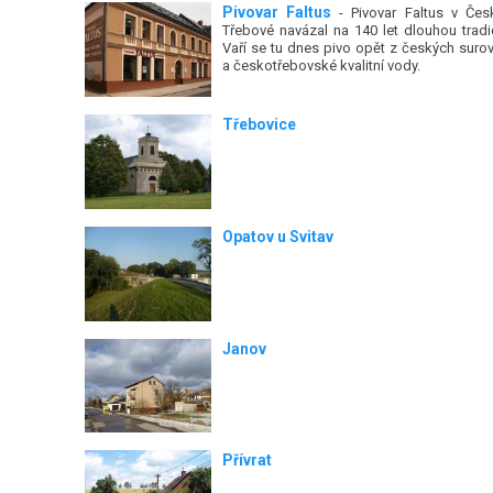
Pivovar Faltus
- Pivovar Faltus v Čes
Třebové navázal na 140 let dlouhou tradic
Vaří se tu dnes pivo opět z českých surov
a českotřebovské kvalitní vody.
Třebovice
Opatov u Svitav
Janov
Přívrat