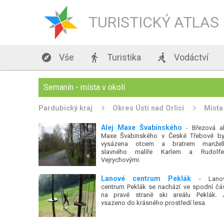
TURISTICKÝ ATLAS

Vše

Turistika

Vodáctví
Semanín - místa v okolí
Pardubický kraj
Okres Ústí nad Orlicí
Místa
Alej Maxe Švabinského
- Březová al
Maxe Švabinského v České Třebové by
vysázena otcem a bratrem manžel
slavného malíře Karlem a Rudolf
Vejrychovými.
Lanové centrum Peklák
- Lano
centrum Peklák se nachází ve spodní čás
na pravé straně ski areálu Peklák. 
vsazeno do krásného prostředí lesa.