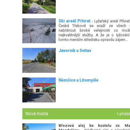
Ski areál Přívrat
- Lyžařský areál Přívrat
České Třebové se snaží ze všech s
nabídnout široké veřejnosti co mož
nejkvalitnější služby. A že je o lyžování
tomto menším středisku opravdu zájem...
Javorník u Svitav
Němčice u Litomyšle
Nová místa
+ přida
Březová alej ke kostelu sv. Ma