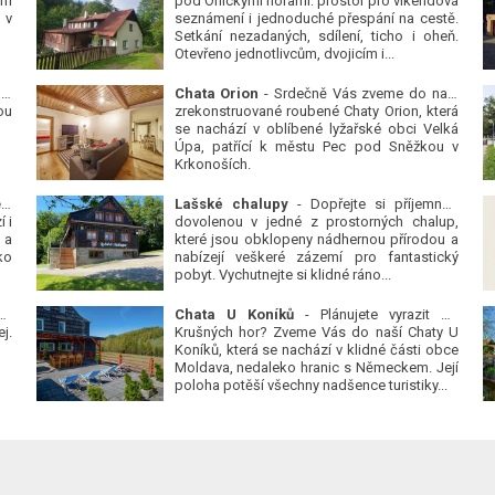
ým
pod Orlickými horami: prostor pro víkendová
 v
seznámení i jednoduché přespání na cestě.
Setkání nezadaných, sdílení, ticho i oheň.
Otevřeno jednotlivcům, dvojicím i...
 v
Chata Orion
- Srdečně Vás zveme do naší
ou
zrekonstruované roubené Chaty Orion, která
se nachází v oblíbené lyžařské obci Velká
Úpa, patřící k městu Pec pod Sněžkou v
Krkonoších.
Platanová alej u pivovaru v Protivíně
-
Lašské chalupy
- Dopřejte si příjemnou
 i
dovolenou v jedné z prostorných chalup,
 a
které jsou obklopeny nádhernou přírodou a
ko
nabízejí veškeré zázemí pro fantastický
pobyt. Vychutnejte si klidné ráno...
se
Chata U Koníků
- Plánujete vyrazit do
j.
Krušných hor? Zveme Vás do naší Chaty U
Koníků, která se nachází v klidné části obce
Moldava, nedaleko hranic s Německem. Její
poloha potěší všechny nadšence turistiky...