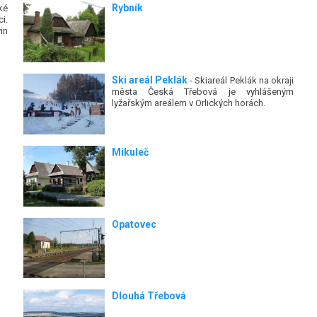
Rybník
ké
i.
in
Ski areál Peklák
- Skiareál Peklák na okraji
města Česká Třebová je vyhlášeným
lyžařským areálem v Orlických horách.
Mikuleč
Opatovec
Dlouhá Třebová