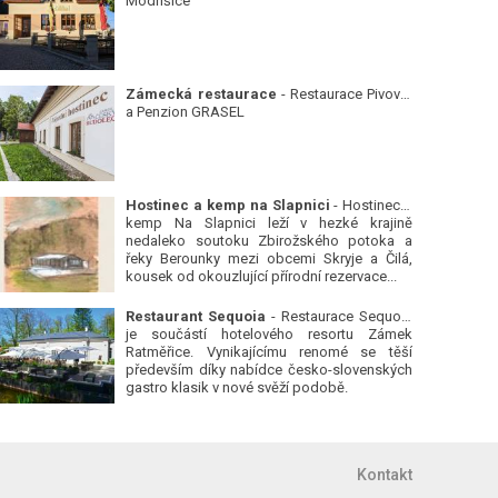
Modřišice
Zámecká restaurace
- Restaurace Pivovar
a Penzion GRASEL
Hostinec a kemp na Slapnici
- Hostinec a
kemp Na Slapnici leží v hezké krajině
nedaleko soutoku Zbirožského potoka a
řeky Berounky mezi obcemi Skryje a Čilá,
kousek od okouzlující přírodní rezervace...
Restaurant Sequoia
- Restaurace Sequoia
je součástí hotelového resortu Zámek
Ratměřice. Vynikajícímu renomé se těší
především díky nabídce česko-slovenských
gastro klasik v nové svěží podobě.
Kontakt