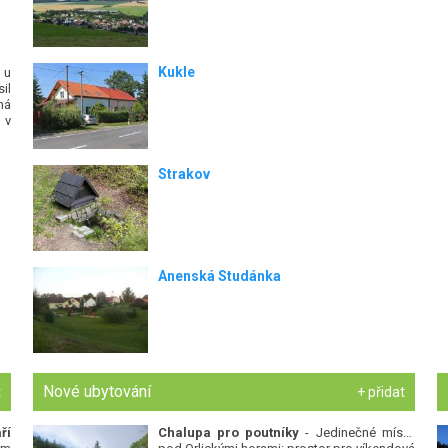
Kukle
 u
il
ná
 v
Strakov
Anenská Studánka
Nové ubytování
t
+ přidat
ří
Chalupa pro poutníky
- Jedinečné místo